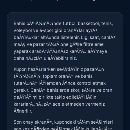
Bahis bÃ¶lÃ¼mÃ¼nde futbol, basketbol, tenis,
voleybol ve e-spor gibi branÅŸlar ayrÄ±
baÅŸlÄ±klar altÄ±nda listelenir. Lig, saat, canlÄ±
maÃ§ ve pazar tÃ¼rÃ¼ne gÃ¶re filtreleme
yaparak aradÄ±ÄŸÄ±nÄ±z karÅŸÄ±laÅŸmaya
daha hÄ±zlÄ± ulaÅŸabilirsiniz.
Kupon hazÄ±rlarken seÃ§tiÄŸiniz pazarÄ±n
tÃ¼rÃ¼nÃ¼, toplam oranÄ± ve bahis
tutarÄ±nÄ± iÅŸlemden Ã¶nce kontrol etmek
gerekir. CanlÄ± bahislerde skor, sÃ¼re ve oran
deÄŸiÅŸimi birlikte takip edildiÄŸi iÃ§in
kararlarÄ±nÄ±zÄ± acele etmeden vermeniz
Ã¶nerilir.
Son onay ekranÄ±, kupondaki tÃ¼m seÃ§imleri
son kez gÃ¶zden geÃ§irmek iÃ§in kullanÄ±lÄ±r.