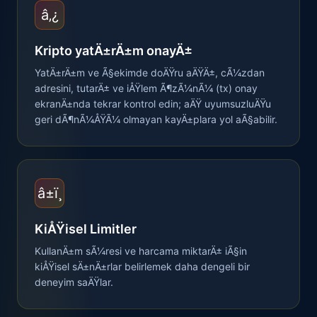
â‚¿
Kripto yatÄ±rÄ±m onayÄ±
YatÄ±rÄ±m ve Ã§ekimde doÄŸru aÄŸÄ±, cÃ¼zdan
adresini, tutarÄ± ve iÅŸlem Ã¶zÃ¼nÃ¼ (tx) onay
ekranÄ±nda tekrar kontrol edin; aÄŸ uyumsuzluÄŸu
geri dÃ¶nÃ¼ÅŸÃ¼ olmayan kayÄ±plara yol aÃ§abilir.
â±ï¸
KiÅŸisel Limitler
KullanÄ±m sÃ¼resi ve harcama miktarÄ± iÃ§in
kiÅŸisel sÄ±nÄ±rlar belirlemek daha dengeli bir
deneyim saÄŸlar.