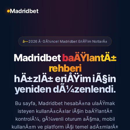
Madridbet
â—
2026 Â· GÃ¼ncel Madridbet EriÅŸim NotlarÄ±
Madridbet
baÄŸlantÄ±
rehberi
hÄ±zlÄ± eriÅŸim iÃ§in
yeniden dÃ¼zenlendi.
Bu sayfa, Madridbet hesabÄ±na ulaÅŸmak
isteyen kullanÄ±cÄ±lar iÃ§in baÄŸlantÄ±
kontrolÃ¼, gÃ¼venli oturum aÃ§ma, mobil
kullanÄ±m ve platform iÃ§i temel adÄ±mlarÄ±