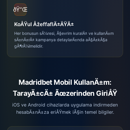
ðŸ“Œ
KoÅŸul ÅžeffaflÄ±ÄŸÄ±
Her bonusun sÃ¼resi, Ã§evrim kuralÄ± ve kullanÄ±m
sÄ±nÄ±rÄ± kampanya detaylarÄ±nda aÃ§Ä±kÃ§a
gÃ¶rÃ¼lmelidir.
Madridbet Mobil KullanÄ±m:
TarayÄ±cÄ± Ãœzerinden GiriÅŸ
iOS ve Android cihazlarda uygulama indirmeden
hesabÄ±nÄ±za eriÅŸmek iÃ§in temel bilgiler.