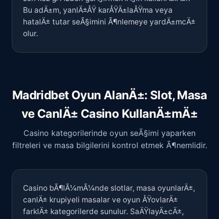
Bu adÄ±m, yanlÄ±ÅŸ karÅŸÄ±laÅŸma veya
hatalÄ± tutar seÃ§imini Ã¶nlemeye yardÄ±mcÄ±
olur.
Madridbet Oyun AlanÄ±: Slot, Masa
ve CanlÄ± Casino KullanÄ±mÄ±
Casino kategorilerinde oyun seÃ§imi yaparken
filtreleri ve masa bilgilerini kontrol etmek Ã¶nemlidir.
Casino bÃ¶lÃ¼mÃ¼nde slotlar, masa oyunlarÄ±,
canlÄ± krupiyeli masalar ve oyun ÅŸovlarÄ±
farklÄ± kategorilerde sunulur. SaÄŸlayÄ±cÄ±,