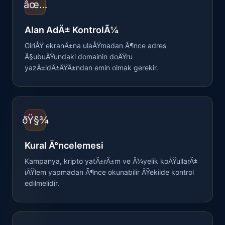
âœ…
Alan AdÄ± KontrolÃ¼
GiriÅŸ ekranÄ±na ulaÅŸmadan Ã¶nce adres
Ã§ubuÄŸundaki domainin doÄŸru
yazÄ±ldÄ±ÄŸÄ±ndan emin olmak gerekir.
ðŸ§¾
Kural Ä°ncelemesi
Kampanya, kripto yatÄ±rÄ±m ve Ã¼yelik koÅŸullarÄ±
iÅŸlem yapmadan Ã¶nce okunabilir ÅŸekilde kontrol
edilmelidir.