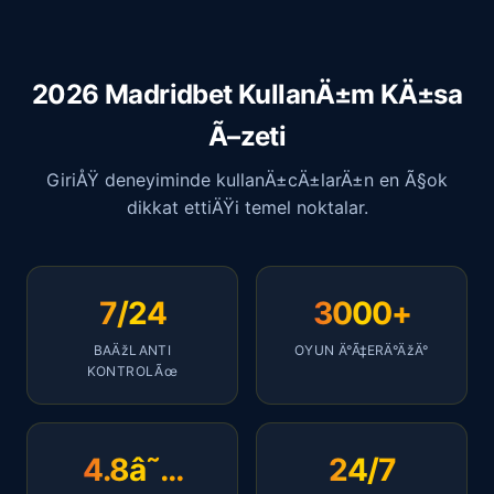
2026 Madridbet KullanÄ±m KÄ±sa
Ã–zeti
GiriÅŸ deneyiminde kullanÄ±cÄ±larÄ±n en Ã§ok
dikkat ettiÄŸi temel noktalar.
7/24
3000+
BAÄžLANTI
OYUN Ä°Ã‡ERÄ°ÄžÄ°
KONTROLÃœ
4.8â˜…
24/7