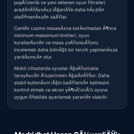
popÃ¼lerlik ve yeni eklenen oyun filtreleri
aradÄ±ÄŸÄ±nÄ±z iÃ§eriÄŸe daha hÄ±zlÄ±
ulaÅŸmanÄ±zÄ± saÄŸlar.
CanlÄ± casino masasÄ±na katÄ±lmadan Ã¶nce
minimum-maksimum limitleri, oyun
kurallarÄ±nÄ± ve masa yoÄŸunluÄŸunu
incelemek daha bilinÃ§li bir tercih yapmanÄ±za
yardÄ±mcÄ± olur.
Mobil cihazlarda oyunlar Ã§oÄŸunlukla
tarayÄ±cÄ± Ã¼zerinden Ã§alÄ±ÅŸÄ±r. Daha
stabil kullanÄ±m iÃ§in baÄŸlantÄ± kalitesini
kontrol etmek ve ekran yÃ¶nÃ¼nÃ¼ oyuna
uygun ÅŸekilde ayarlamak yararlÄ± olabilir.