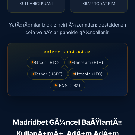
KULLANICI PUANI
KRÄ°PTO YATIRIM
YatÄ±rÄ±mlar blok zinciri Ã¼zerinden; desteklenen
coin ve aÄŸlar panelde gÃ¼ncellenir.
KRIPTO YATÄ±RÄ±M
Bitcoin (BTC)
Ethereum (ETH)
Tether (USDT)
Litecoin (LTC)
TRON (TRX)
Madridbet GÃ¼ncel BaÄŸlantÄ±
KullanÄ±mÄ±: AdÄ±m AdÄ±m