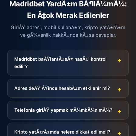
Madridbet YardÄ±m BÃ¶lÃ¼mÃ¼:
En Ã‡ok Merak Edilenler
GiriÅŸ adresi, mobil kullanÄ±m, kripto yatÄ±rÄ±m
ve gÃ¼venlik hakkÄ±nda kÄ±sa cevaplar.
Madridbet baÄŸlantÄ±sÄ± nasÄ±l kontrol
edilir?
Adres deÄŸiÅŸince hesabÄ±m etkilenir mi?
Telefonla giriÅŸ yapmak mÃ¼mkÃ¼n mÃ¼?
Kripto yatÄ±rÄ±mda nelere dikkat edilmeli?