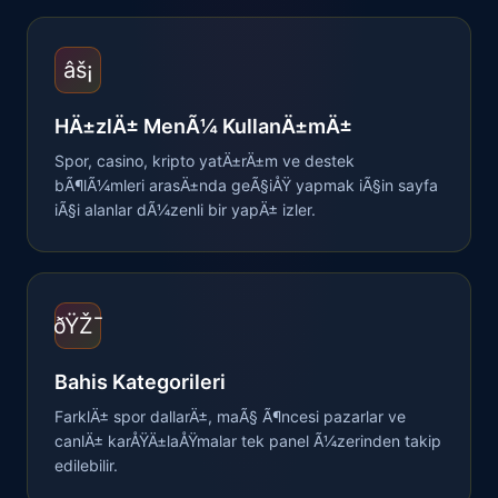
âš¡
HÄ±zlÄ± MenÃ¼ KullanÄ±mÄ±
Spor, casino, kripto yatÄ±rÄ±m ve destek
bÃ¶lÃ¼mleri arasÄ±nda geÃ§iÅŸ yapmak iÃ§in sayfa
iÃ§i alanlar dÃ¼zenli bir yapÄ± izler.
ðŸŽ¯
Bahis Kategorileri
FarklÄ± spor dallarÄ±, maÃ§ Ã¶ncesi pazarlar ve
canlÄ± karÅŸÄ±laÅŸmalar tek panel Ã¼zerinden takip
edilebilir.