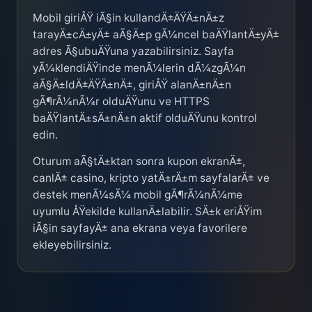
Mobil giriÅŸ iÃ§in kullandÄ±ÄŸÄ±nÄ±z
tarayÄ±cÄ±yÄ± aÃ§Ä±p gÃ¼ncel baÄŸlantÄ±yÄ±
adres Ã§ubuÄŸuna yazabilirsiniz. Sayfa
yÃ¼klendiÄŸinde menÃ¼lerin dÃ¼zgÃ¼n
aÃ§Ä±ldÄ±ÄŸÄ±nÄ±, giriÅŸ alanÄ±nÄ±n
gÃ¶rÃ¼nÃ¼r olduÄŸunu ve HTTPS
baÄŸlantÄ±sÄ±nÄ±n aktif olduÄŸunu kontrol
edin.
Oturum aÃ§tÄ±ktan sonra kupon ekranÄ±,
canlÄ± casino, kripto yatÄ±rÄ±m sayfalarÄ± ve
destek menÃ¼sÃ¼ mobil gÃ¶rÃ¼nÃ¼me
uyumlu ÅŸekilde kullanÄ±labilir. SÄ±k eriÅŸim
iÃ§in sayfayÄ± ana ekrana veya favorilere
ekleyebilirsiniz.