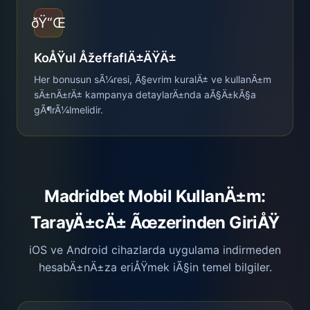
ðŸ“Œ
KoÅŸul ÅžeffaflÄ±ÄŸÄ±
Her bonusun sÃ¼resi, Ã§evrim kuralÄ± ve kullanÄ±m
sÄ±nÄ±rÄ± kampanya detaylarÄ±nda aÃ§Ä±kÃ§a
gÃ¶rÃ¼lmelidir.
Madridbet Mobil KullanÄ±m:
TarayÄ±cÄ± Ãœzerinden GiriÅŸ
iOS ve Android cihazlarda uygulama indirmeden
hesabÄ±nÄ±za eriÅŸmek iÃ§in temel bilgiler.