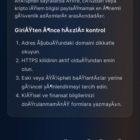
ÅŸÃ¼pheli sayfalarda ÅŸifre, cÃ¼zdan veya
kripto iÅŸlem bilgisi paylaÅŸmamak en Ã¶nemli
gÃ¼venlik adÄ±mlarÄ± arasÄ±ndadÄ±r.
GiriÅŸten Ã¶nce hÄ±zlÄ± kontrol
Adres Ã§ubuÄŸundaki domaini dikkatle
okuyun.
HTTPS kilidinin aktif olduÄŸundan emin
olun.
Eski veya ÅŸÃ¼pheli baÄŸlantÄ±lar yerine
gÃ¼ncel yÃ¶nlendirmeyi tercih edin.
KiÅŸisel ve finansal bilgilerinizi
doÄŸrulanmamÄ±ÅŸ formlara yazmayÄ±n.