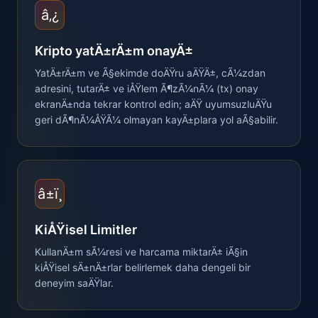
â‚¿
Kripto yatÄ±rÄ±m onayÄ±
YatÄ±rÄ±m ve Ã§ekimde doÄŸru aÄŸÄ±, cÃ¼zdan
adresini, tutarÄ± ve iÅŸlem Ã¶zÃ¼nÃ¼ (tx) onay
ekranÄ±nda tekrar kontrol edin; aÄŸ uyumsuzluÄŸu
geri dÃ¶nÃ¼ÅŸÃ¼ olmayan kayÄ±plara yol aÃ§abilir.
â±ï¸
KiÅŸisel Limitler
KullanÄ±m sÃ¼resi ve harcama miktarÄ± iÃ§in
kiÅŸisel sÄ±nÄ±rlar belirlemek daha dengeli bir
deneyim saÄŸlar.