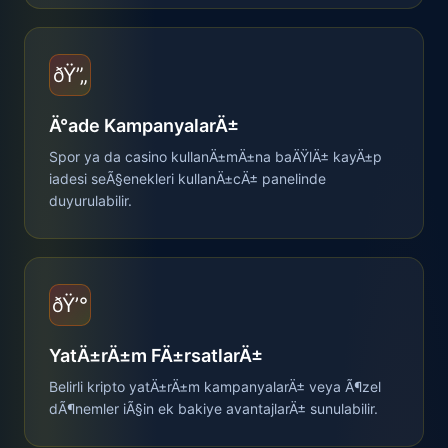
ðŸ”„
Ä°ade KampanyalarÄ±
Spor ya da casino kullanÄ±mÄ±na baÄŸlÄ± kayÄ±p
iadesi seÃ§enekleri kullanÄ±cÄ± panelinde
duyurulabilir.
ðŸ’°
YatÄ±rÄ±m FÄ±rsatlarÄ±
Belirli kripto yatÄ±rÄ±m kampanyalarÄ± veya Ã¶zel
dÃ¶nemler iÃ§in ek bakiye avantajlarÄ± sunulabilir.