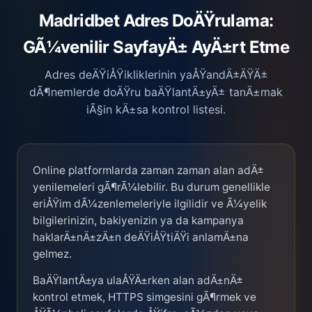
Madridbet Adres DoÄŸrulama:
GÃ¼venilir SayfayÄ± AyÄ±rt Etme
Adres deÄŸiÅŸikliklerinin yaÅŸandÄ±ÄŸÄ±
dÃ¶nemlerde doÄŸru baÄŸlantÄ±yÄ± tanÄ±mak
iÃ§in kÄ±sa kontrol listesi.
Online platformlarda zaman zaman alan adÄ±
yenilemeleri gÃ¶rÃ¼lebilir. Bu durum genellikle
eriÅŸim dÃ¼zenlemeleriyle ilgilidir ve Ã¼yelik
bilgilerinizin, bakiyenizin ya da kampanya
haklarÄ±nÄ±zÄ±n deÄŸiÅŸtiÄŸi anlamÄ±na
gelmez.
BaÄŸlantÄ±ya ulaÅŸÄ±rken alan adÄ±nÄ±
kontrol etmek, HTTPS simgesini gÃ¶rmek ve