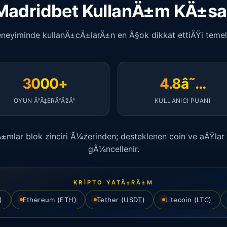
Madridbet KullanÄ±m KÄ±sa 
eneyiminde kullanÄ±cÄ±larÄ±n en Ã§ok dikkat ettiÄŸi temel 
3000+
4.8â˜…
OYUN Ä°Ã‡ERÄ°ÄžÄ°
KULLANICI PUANI
±mlar blok zinciri Ã¼zerinden; desteklenen coin ve aÄŸlar
gÃ¼ncellenir.
KRIPTO YATÄ±RÄ±M
)
Ethereum (ETH)
Tether (USDT)
Litecoin (LTC)