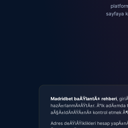
platfor
sayfaya 
Madridbet baÄŸlantÄ± rehberi
, gir
hazÄ±rlanmÄ±ÅŸtÄ±r. Ä°lk adÄ±mda
aÃ§Ä±ldÄ±ÄŸÄ±nÄ± kontrol etmek Ã¶n
Adres deÄŸiÅŸiklikleri hesap yapÄ±