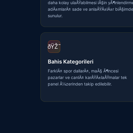
daha kolay ulaÅŸabilmesi iÃ§in yÃ¶nlendirm
adÄ±mlarÄ± sade ve anlaÅŸÄ±lÄ±r biÃ§imd
sunulur.
ðŸŽ¯
Bahis Kategorileri
FarklÄ± spor dallarÄ±, maÃ§ Ã¶ncesi
pazarlar ve canlÄ± karÅŸÄ±laÅŸmalar tek
panel Ã¼zerinden takip edilebilir.