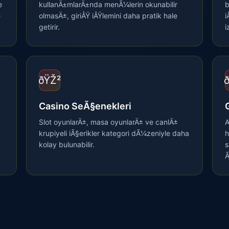
e
kullanÄ±mlarÄ±nda menÃ¼lerin okunabilir
b
e
olmasÄ±, giriÅŸ iÅŸlemini daha pratik hale
i
getirir.
i
ðŸŽ²
ð
Casino SeÃ§enekleri
Slot oyunlarÄ±, masa oyunlarÄ± ve canlÄ±
A
krupiyeli iÃ§erikler kategori dÃ¼zeniyle daha
h
kolay bulunabilir.
s
Ã