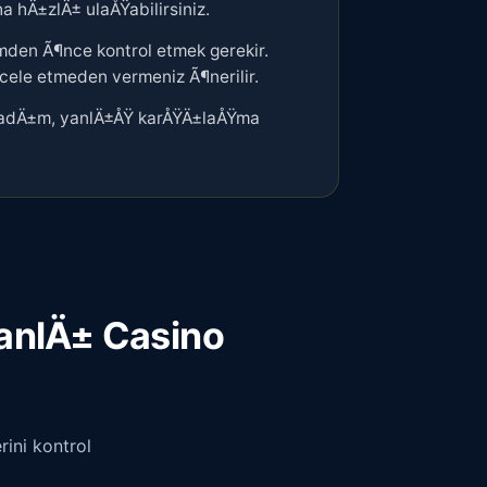
hÄ±zlÄ± ulaÅŸabilirsiniz.
den Ã¶nce kontrol etmek gerekir.
acele etmeden vermeniz Ã¶nerilir.
u adÄ±m, yanlÄ±ÅŸ karÅŸÄ±laÅŸma
anlÄ± Casino
rini kontrol