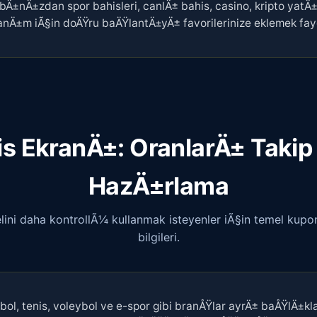
Ä±nÄ±zdan spor bahisleri, canlÄ± bahis, casino, kripto yat
lanÄ±m iÃ§in doÄŸru baÄŸlantÄ±yÄ± favorilerinize eklemek fay
is EkranÄ±: OranlarÄ± Takip
HazÄ±rlama
lini daha kontrollÃ¼ kullanmak isteyenler iÃ§in temel kupo
bilgileri.
, tenis, voleybol ve e-spor gibi branÅŸlar ayrÄ± baÅŸlÄ±klar a