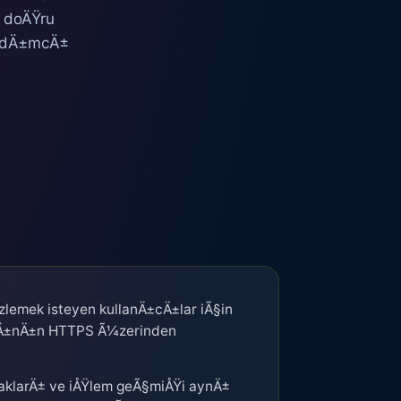
, doÄŸru
ardÄ±mcÄ±
izlemek isteyen kullanÄ±cÄ±lar iÃ§in
tÄ±nÄ±n HTTPS Ã¼zerinden
aklarÄ± ve iÅŸlem geÃ§miÅŸi aynÄ±