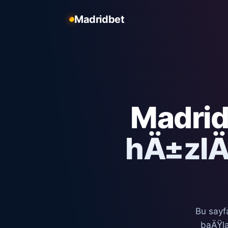
Madridbet
Madri
hÄ±zlÄ
Bu sayf
baÄŸla