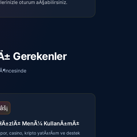
rinizle oturum aÃ§abilirsiniz.
Ä± Gerekenler
 Ã¶ncesinde
âš¡
HÄ±zlÄ± MenÃ¼ KullanÄ±mÄ±
por, casino, kripto yatÄ±rÄ±m ve destek