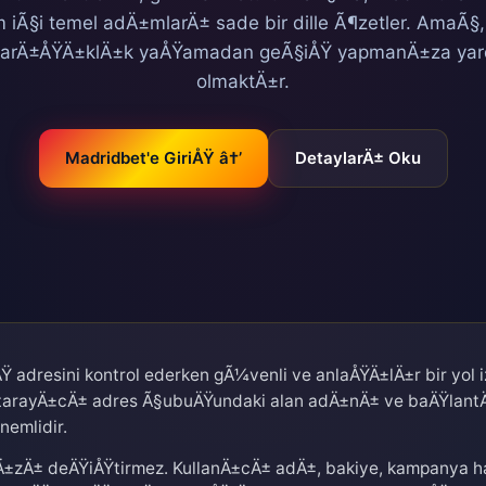
m iÃ§i temel adÄ±mlarÄ± sade bir dille Ã¶zetler. AmaÃ§
karÄ±ÅŸÄ±klÄ±k yaÅŸamadan geÃ§iÅŸ yapmanÄ±za y
olmaktÄ±r.
Madridbet'e GiriÅŸ â†’
DetaylarÄ± Oku
iÅŸ adresini kontrol ederken gÃ¼venli ve anlaÅŸÄ±lÄ±r bir yol 
 tarayÄ±cÄ± adres Ã§ubuÄŸundaki alan adÄ±nÄ± ve baÄŸlan
emlidir.
nÄ±zÄ± deÄŸiÅŸtirmez. KullanÄ±cÄ± adÄ±, bakiye, kampanya h