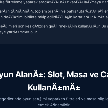
e filtreleme yaparak aradÄ±ÄŸÄ±nÄ±z karÅŸÄ±laÅŸmaya daha 
zarÄ±n tÃ¼rÃ¼nÃ¼, toplam oranÄ± ve bahis tutarÄ±nÄ± iÅŸlem
n deÄŸiÅŸimi birlikte takip edildiÄŸi iÃ§in kararlarÄ±nÄ±zÄ± 
eÃ§imleri son kez gÃ¶zden geÃ§irmek iÃ§in kullanÄ±lÄ±r. B
meye yardÄ±mcÄ± olur.
yun AlanÄ±: Slot, Masa ve C
KullanÄ±mÄ±
gorilerinde oyun seÃ§imi yaparken filtreleri ve masa bilgile
etmek Ã¶nemlidir.