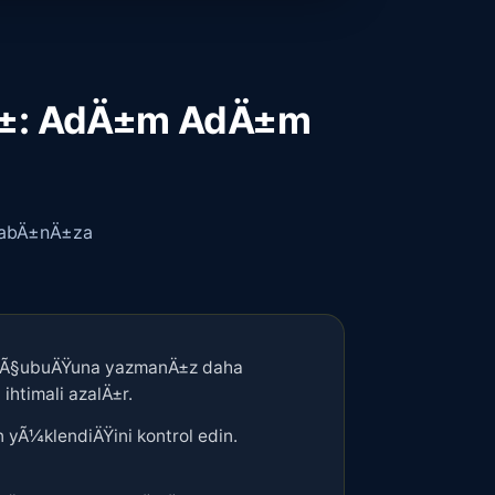
Ä±: AdÄ±m AdÄ±m
sabÄ±nÄ±za
Ä± Ã§ubuÄŸuna yazmanÄ±z daha
htimali azalÄ±r.
yÃ¼klendiÄŸini kontrol edin.