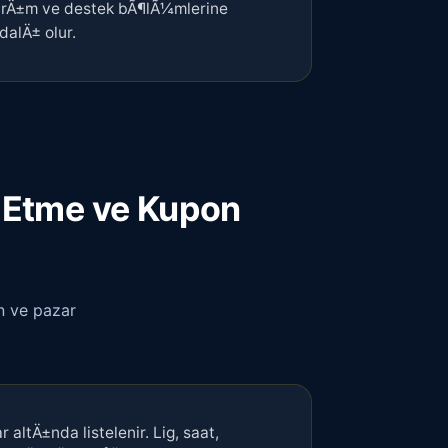
Ä±rÄ±m ve destek bÃ¶lÃ¼mlerine
dalÄ± olur.
 Etme ve Kupon
n ve pazar
ltÄ±nda listelenir. Lig, saat,