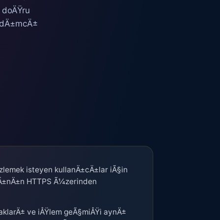
, doÄŸru
ardÄ±mcÄ±
izlemek isteyen kullanÄ±cÄ±lar iÃ§in
tÄ±nÄ±n HTTPS Ã¼zerinden
aklarÄ± ve iÅŸlem geÃ§miÅŸi aynÄ±