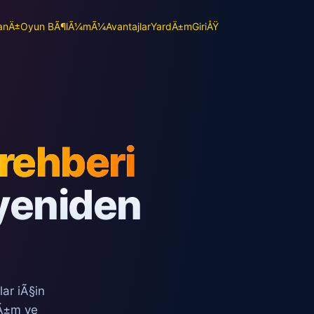
lanÄ±
Oyun BÃ¶lÃ¼mÃ¼
Avantajlar
YardÄ±m
GiriÅŸ
rehberi
yeniden
ar iÃ§in
nÄ±m ve