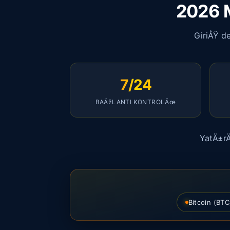
2026 
GiriÅŸ d
7/24
BAÄžLANTI KONTROLÃœ
YatÄ±rÄ
Bitcoin (BTC