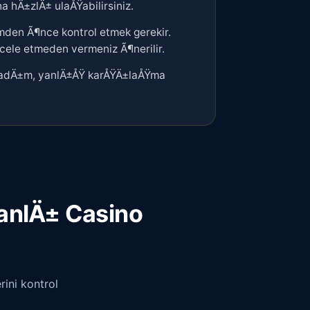
hÄ±zlÄ± ulaÅŸabilirsiniz.
den Ã¶nce kontrol etmek gerekir.
acele etmeden vermeniz Ã¶nerilir.
u adÄ±m, yanlÄ±ÅŸ karÅŸÄ±laÅŸma
anlÄ± Casino
rini kontrol