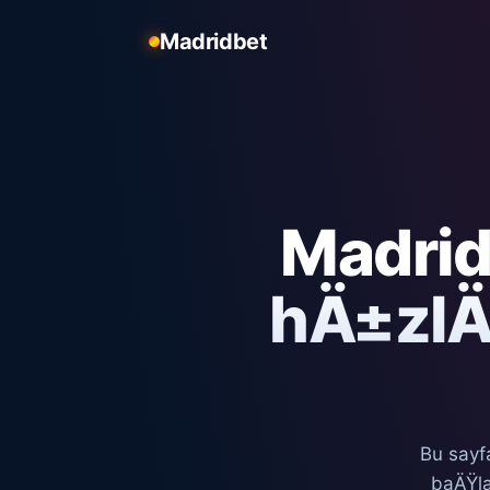
Madridbet
Madri
hÄ±zlÄ
Bu sayf
baÄŸla