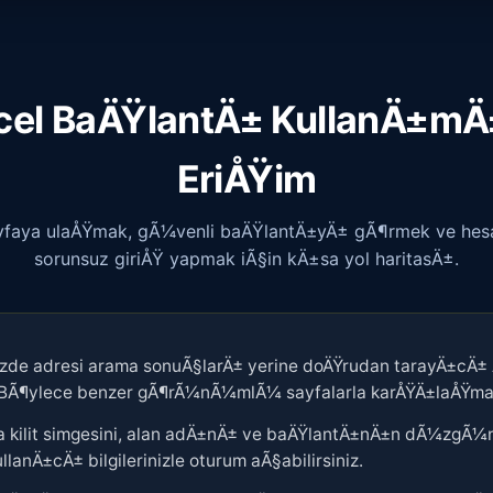
cel BaÄŸlantÄ± KullanÄ±m
EriÅŸim
yfaya ulaÅŸmak, gÃ¼venli baÄŸlantÄ±yÄ± gÃ¶rmek ve he
sorunsuz giriÅŸ yapmak iÃ§in kÄ±sa yol haritasÄ±.
nizde adresi arama sonuÃ§larÄ± yerine doÄŸrudan tarayÄ±c
 BÃ¶ylece benzer gÃ¶rÃ¼nÃ¼mlÃ¼ sayfalarla karÅŸÄ±laÅŸma i
ilit simgesini, alan adÄ±nÄ± ve baÄŸlantÄ±nÄ±n dÃ¼zgÃ¼n 
lanÄ±cÄ± bilgilerinizle oturum aÃ§abilirsiniz.