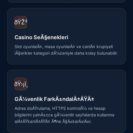
ðŸŽ²
Casino SeÃ§enekleri
Slot oyunlarÄ±, masa oyunlarÄ± ve canlÄ± krupiyeli
iÃ§erikler kategori dÃ¼zeniyle daha kolay bulunabilir.
ðŸ›¡ï¸
GÃ¼venlik FarkÄ±ndalÄ±ÄŸÄ±
Adres doÄŸrulama, HTTPS kontrolÃ¼ ve hesap
bilgilerini yalnÄ±zca gÃ¼venilir sayfalarda kullanma
alÄ±ÅŸkanlÄ±ÄŸÄ± Ã¶ne Ã§Ä±karÄ±lÄ±r.