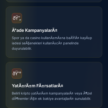
ðŸ”„
Ä°ade KampanyalarÄ±
Spor ya da casino kullanÄ±mÄ±na baÄŸlÄ± kayÄ±p
iadesi seÃ§enekleri kullanÄ±cÄ± panelinde
duyurulabilir.
ðŸ’°
YatÄ±rÄ±m FÄ±rsatlarÄ±
Belirli kripto yatÄ±rÄ±m kampanyalarÄ± veya Ã¶zel
dÃ¶nemler iÃ§in ek bakiye avantajlarÄ± sunulabilir.