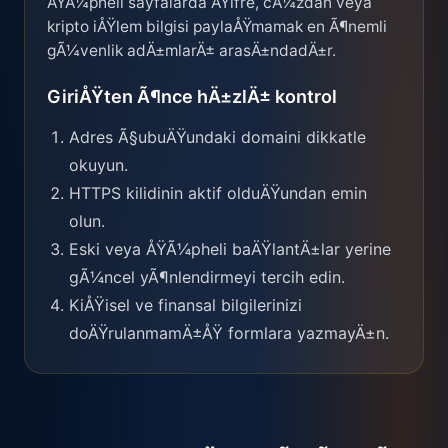
ÅŸÃ¼pheli sayfalarda ÅŸifre, cÃ¼zdan veya
kripto iÅŸlem bilgisi paylaÅŸmamak en Ã¶nemli
gÃ¼venlik adÄ±mlarÄ± arasÄ±ndadÄ±r.
GiriÅŸten Ã¶nce hÄ±zlÄ± kontrol
Adres Ã§ubuÄŸundaki domaini dikkatle
okuyun.
HTTPS kilidinin aktif olduÄŸundan emin
olun.
Eski veya ÅŸÃ¼pheli baÄŸlantÄ±lar yerine
gÃ¼ncel yÃ¶nlendirmeyi tercih edin.
KiÅŸisel ve finansal bilgilerinizi
doÄŸrulanmamÄ±ÅŸ formlara yazmayÄ±n.