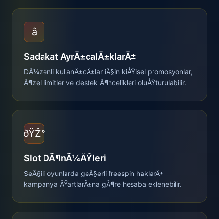
â­
Sadakat AyrÄ±calÄ±klarÄ±
DÃ¼zenli kullanÄ±cÄ±lar iÃ§in kiÅŸisel promosyonlar,
Ã¶zel limitler ve destek Ã¶ncelikleri oluÅŸturulabilir.
ðŸŽ°
Slot DÃ¶nÃ¼ÅŸleri
SeÃ§ili oyunlarda geÃ§erli freespin haklarÄ±
kampanya ÅŸartlarÄ±na gÃ¶re hesaba eklenebilir.