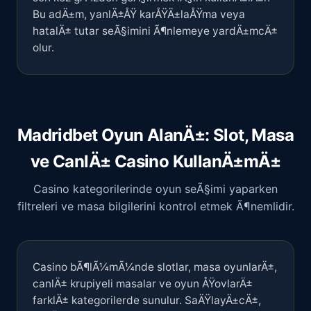
Bu adÄ±m, yanlÄ±ÅŸ karÅŸÄ±laÅŸma veya
hatalÄ± tutar seÃ§imini Ã¶nlemeye yardÄ±mcÄ±
olur.
Madridbet Oyun AlanÄ±: Slot, Masa
ve CanlÄ± Casino KullanÄ±mÄ±
Casino kategorilerinde oyun seÃ§imi yaparken
filtreleri ve masa bilgilerini kontrol etmek Ã¶nemlidir.
Casino bÃ¶lÃ¼mÃ¼nde slotlar, masa oyunlarÄ±,
canlÄ± krupiyeli masalar ve oyun ÅŸovlarÄ±
farklÄ± kategorilerde sunulur. SaÄŸlayÄ±cÄ±,