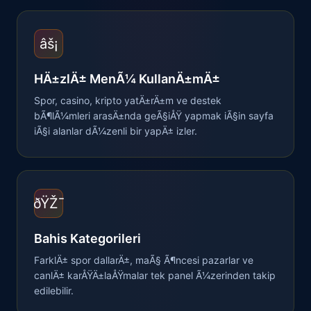
âš¡
HÄ±zlÄ± MenÃ¼ KullanÄ±mÄ±
Spor, casino, kripto yatÄ±rÄ±m ve destek
bÃ¶lÃ¼mleri arasÄ±nda geÃ§iÅŸ yapmak iÃ§in sayfa
iÃ§i alanlar dÃ¼zenli bir yapÄ± izler.
ðŸŽ¯
Bahis Kategorileri
FarklÄ± spor dallarÄ±, maÃ§ Ã¶ncesi pazarlar ve
canlÄ± karÅŸÄ±laÅŸmalar tek panel Ã¼zerinden takip
edilebilir.