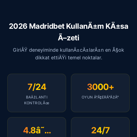
2026 Madridbet KullanÄ±m KÄ±sa
Ã–zeti
GiriÅŸ deneyiminde kullanÄ±cÄ±larÄ±n en Ã§ok
dikkat ettiÄŸi temel noktalar.
7/24
3000+
BAÄžLANTI
OYUN Ä°Ã‡ERÄ°ÄžÄ°
KONTROLÃœ
4.8â˜…
24/7