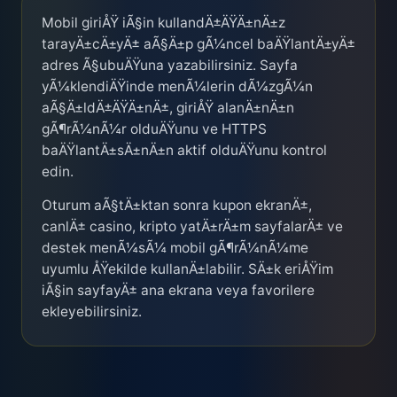
Mobil giriÅŸ iÃ§in kullandÄ±ÄŸÄ±nÄ±z
tarayÄ±cÄ±yÄ± aÃ§Ä±p gÃ¼ncel baÄŸlantÄ±yÄ±
adres Ã§ubuÄŸuna yazabilirsiniz. Sayfa
yÃ¼klendiÄŸinde menÃ¼lerin dÃ¼zgÃ¼n
aÃ§Ä±ldÄ±ÄŸÄ±nÄ±, giriÅŸ alanÄ±nÄ±n
gÃ¶rÃ¼nÃ¼r olduÄŸunu ve HTTPS
baÄŸlantÄ±sÄ±nÄ±n aktif olduÄŸunu kontrol
edin.
Oturum aÃ§tÄ±ktan sonra kupon ekranÄ±,
canlÄ± casino, kripto yatÄ±rÄ±m sayfalarÄ± ve
destek menÃ¼sÃ¼ mobil gÃ¶rÃ¼nÃ¼me
uyumlu ÅŸekilde kullanÄ±labilir. SÄ±k eriÅŸim
iÃ§in sayfayÄ± ana ekrana veya favorilere
ekleyebilirsiniz.