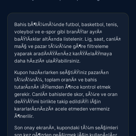
Bahis bÃ¶lÃ¼mÃ¼nde futbol, basketbol, tenis,
voleybol ve e-spor gibi branÅŸlar ayrÄ±
baÅŸlÄ±klar altÄ±nda listelenir. Lig, saat, canlÄ±
maÃ§ ve pazar tÃ¼rÃ¼ne gÃ¶re filtreleme
yaparak aradÄ±ÄŸÄ±nÄ±z karÅŸÄ±laÅŸmaya
daha hÄ±zlÄ± ulaÅŸabilirsiniz.
Kupon hazÄ±rlarken seÃ§tiÄŸiniz pazarÄ±n
tÃ¼rÃ¼nÃ¼, toplam oranÄ± ve bahis
tutarÄ±nÄ± iÅŸlemden Ã¶nce kontrol etmek
gerekir. CanlÄ± bahislerde skor, sÃ¼re ve oran
deÄŸiÅŸimi birlikte takip edildiÄŸi iÃ§in
kararlarÄ±nÄ±zÄ± acele etmeden vermeniz
Ã¶nerilir.
Son onay ekranÄ±, kupondaki tÃ¼m seÃ§imleri
son kez gÃ¶zden geÃ§irmek iÃ§in kullanÄ±lÄ±r.