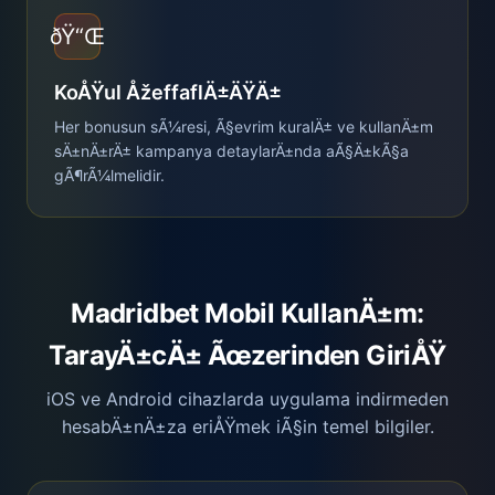
ðŸ“Œ
KoÅŸul ÅžeffaflÄ±ÄŸÄ±
Her bonusun sÃ¼resi, Ã§evrim kuralÄ± ve kullanÄ±m
sÄ±nÄ±rÄ± kampanya detaylarÄ±nda aÃ§Ä±kÃ§a
gÃ¶rÃ¼lmelidir.
Madridbet Mobil KullanÄ±m:
TarayÄ±cÄ± Ãœzerinden GiriÅŸ
iOS ve Android cihazlarda uygulama indirmeden
hesabÄ±nÄ±za eriÅŸmek iÃ§in temel bilgiler.