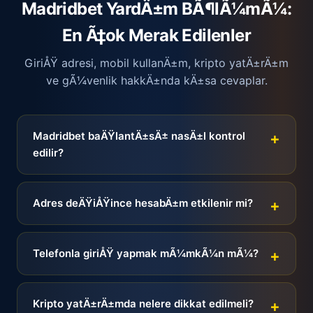
Madridbet YardÄ±m BÃ¶lÃ¼mÃ¼:
En Ã‡ok Merak Edilenler
GiriÅŸ adresi, mobil kullanÄ±m, kripto yatÄ±rÄ±m
ve gÃ¼venlik hakkÄ±nda kÄ±sa cevaplar.
Madridbet baÄŸlantÄ±sÄ± nasÄ±l kontrol
edilir?
Adres deÄŸiÅŸince hesabÄ±m etkilenir mi?
Telefonla giriÅŸ yapmak mÃ¼mkÃ¼n mÃ¼?
Kripto yatÄ±rÄ±mda nelere dikkat edilmeli?