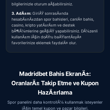
bilgilerinizle oturum aÃ§abilirsiniz.
3. AdÄ±m:
GiriÅŸ sonrasÄ±nda
hesabÄ±nÄ±zdan spor bahisleri, canlÄ± bahis,
casino, kripto yatÄ±rÄ±m ve destek
bÃ¶lÃ¼mlerine geÃ§iÅŸ yapabilirsiniz. DÃ¼zenli
kullanÄ±m iÃ§in doÄŸru baÄŸlantÄ±yÄ±
favorilerinize eklemek faydalÄ± olur.
Madridbet Bahis EkranÄ±:
OranlarÄ± Takip Etme ve Kupon
HazÄ±rlama
Spor panelini daha kontrollÃ¼ kullanmak isteyenler
iÃ§in temel kupon ve pazar bilgileri.