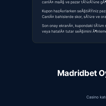
canlÄ± maÃ§ ve pazar tÃ¼rÃ¼ne gÃ¶r
Kupon hazÄ±rlarken seÃ§tiÄŸiniz pa
CanlÄ± bahislerde skor, sÃ¼re ve ora
Son onay ekranÄ±, kupondaki tÃ¼m s
veya hatalÄ± tutar seÃ§imini Ã¶nle
Madridbet O
Casino kate