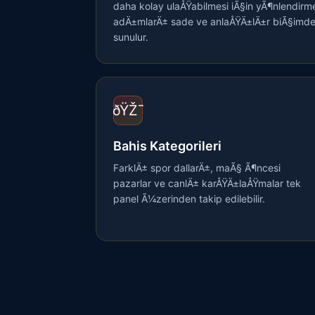
daha kolay ulaÅŸabilmesi iÃ§in yÃ¶nlendirm
adÄ±mlarÄ± sade ve anlaÅŸÄ±lÄ±r biÃ§imd
sunulur.
ðŸŽ¯
Bahis Kategorileri
FarklÄ± spor dallarÄ±, maÃ§ Ã¶ncesi
pazarlar ve canlÄ± karÅŸÄ±laÅŸmalar tek
panel Ã¼zerinden takip edilebilir.