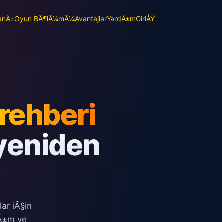
lanÄ±
Oyun BÃ¶lÃ¼mÃ¼
Avantajlar
YardÄ±m
GiriÅŸ
rehberi
yeniden
ar iÃ§in
nÄ±m ve