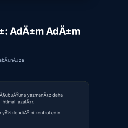
Ä±: AdÄ±m AdÄ±m
sabÄ±nÄ±za
Ä± Ã§ubuÄŸuna yazmanÄ±z daha
htimali azalÄ±r.
yÃ¼klendiÄŸini kontrol edin.