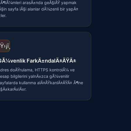
Ã¶lÃ¼mleri arasÄ±nda geÃ§iÅŸ yapmak
Ã§in sayfa iÃ§i alanlar dÃ¼zenli bir yapÄ±
zler.
Ÿ›¡ï¸
GÃ¼venlik FarkÄ±ndalÄ±ÄŸÄ±
dres doÄŸrulama, HTTPS kontrolÃ¼ ve
esap bilgilerini yalnÄ±zca gÃ¼venilir
ayfalarda kullanma alÄ±ÅŸkanlÄ±ÄŸÄ± Ã¶ne
§Ä±karÄ±lÄ±r.