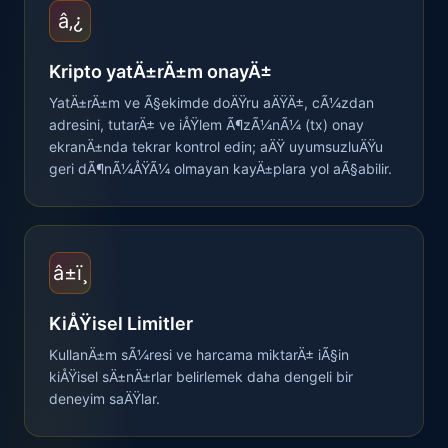
â‚¿
Kripto yatÄ±rÄ±m onayÄ±
YatÄ±rÄ±m ve Ã§ekimde doÄŸru aÄŸÄ±, cÃ¼zdan
adresini, tutarÄ± ve iÅŸlem Ã¶zÃ¼nÃ¼ (tx) onay
ekranÄ±nda tekrar kontrol edin; aÄŸ uyumsuzluÄŸu
geri dÃ¶nÃ¼ÅŸÃ¼ olmayan kayÄ±plara yol aÃ§abilir.
â±ï¸
KiÅŸisel Limitler
KullanÄ±m sÃ¼resi ve harcama miktarÄ± iÃ§in
kiÅŸisel sÄ±nÄ±rlar belirlemek daha dengeli bir
deneyim saÄŸlar.