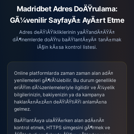
Madridbet Adres DoÄŸrulama:
GÃ¼venilir SayfayÄ± AyÄ±rt Etme
Adres deÄŸiÅŸikliklerinin yaÅŸandÄ±ÄŸÄ±
dÃ¶nemlerde doÄŸru baÄŸlantÄ±yÄ± tanÄ±mak
iÃ§in kÄ±sa kontrol listesi.
Online platformlarda zaman zaman alan adÄ±
yenilemeleri gÃ¶rÃ¼lebilir. Bu durum genellikle
eriÅŸim dÃ¼zenlemeleriyle ilgilidir ve Ã¼yelik
bilgilerinizin, bakiyenizin ya da kampanya
haklarÄ±nÄ±zÄ±n deÄŸiÅŸtiÄŸi anlamÄ±na
gelmez.
BaÄŸlantÄ±ya ulaÅŸÄ±rken alan adÄ±nÄ±
kontrol etmek, HTTPS simgesini gÃ¶rmek ve