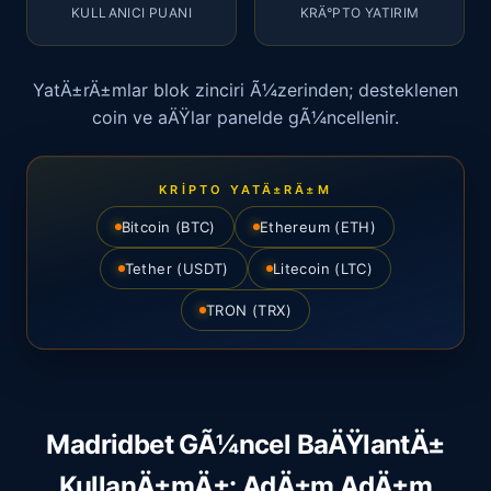
KULLANICI PUANI
KRÄ°PTO YATIRIM
YatÄ±rÄ±mlar blok zinciri Ã¼zerinden; desteklenen
coin ve aÄŸlar panelde gÃ¼ncellenir.
KRIPTO YATÄ±RÄ±M
Bitcoin (BTC)
Ethereum (ETH)
Tether (USDT)
Litecoin (LTC)
TRON (TRX)
Madridbet GÃ¼ncel BaÄŸlantÄ±
KullanÄ±mÄ±: AdÄ±m AdÄ±m