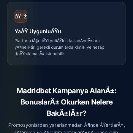
ðŸ”ž
YaÅŸ UygunluÄŸu
Platform iÃ§eriÄŸi yetiÅŸkin kullanÄ±cÄ±lara
yÃ¶neliktir; gerekli durumlarda kimlik ve hesap
doÄŸrulamasÄ± istenebilir.
Madridbet Kampanya AlanÄ±:
BonuslarÄ± Okurken Nelere
BakÄ±lÄ±r?
Promosyonlardan yararlanmadan Ã¶nce ÅŸartlarÄ±,
sÃ¼releri ve Ã§evrim detaylarÄ±nÄ± inceleyin.