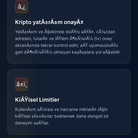
â‚¿
Kripto yatÄ±rÄ±m onayÄ±
YatÄ±rÄ±m ve Ã§ekimde doÄŸru aÄŸÄ±, cÃ¼zdan
adresini, tutarÄ± ve iÅŸlem Ã¶zÃ¼nÃ¼ (tx) onay
ekranÄ±nda tekrar kontrol edin; aÄŸ uyumsuzluÄŸu
geri dÃ¶nÃ¼ÅŸÃ¼ olmayan kayÄ±plara yol aÃ§abilir.
â±ï¸
KiÅŸisel Limitler
KullanÄ±m sÃ¼resi ve harcama miktarÄ± iÃ§in
kiÅŸisel sÄ±nÄ±rlar belirlemek daha dengeli bir
deneyim saÄŸlar.