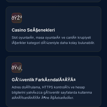
ðŸŽ²
Casino SeÃ§enekleri
Slot oyunlarÄ±, masa oyunlarÄ± ve canlÄ± krupiyeli
iÃ§erikler kategori dÃ¼zeniyle daha kolay bulunabilir.
ðŸ›¡ï¸
GÃ¼venlik FarkÄ±ndalÄ±ÄŸÄ±
Adres doÄŸrulama, HTTPS kontrolÃ¼ ve hesap
bilgilerini yalnÄ±zca gÃ¼venilir sayfalarda kullanma
alÄ±ÅŸkanlÄ±ÄŸÄ± Ã¶ne Ã§Ä±karÄ±lÄ±r.