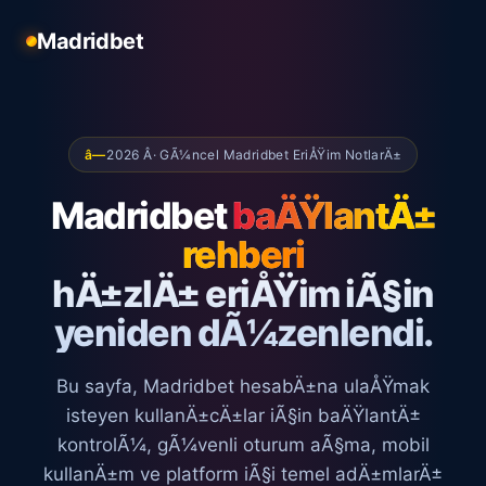
Madridbet
â—
2026 Â· GÃ¼ncel Madridbet EriÅŸim NotlarÄ±
Madridbet
baÄŸlantÄ±
rehberi
hÄ±zlÄ± eriÅŸim iÃ§in
yeniden dÃ¼zenlendi.
Bu sayfa, Madridbet hesabÄ±na ulaÅŸmak
isteyen kullanÄ±cÄ±lar iÃ§in baÄŸlantÄ±
kontrolÃ¼, gÃ¼venli oturum aÃ§ma, mobil
kullanÄ±m ve platform iÃ§i temel adÄ±mlarÄ±