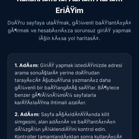
EriÅŸim
DoÄŸru sayfaya ulaÅŸmak, gÃ¼venli baÄŸlantÄ±yÄ±
gÃ¶rmek ve hesabÄ±nÄ±za sorunsuz giriÅŸ yapmak
iÃ§in kÄ±sa yol haritasÄ±.
1. AdÄ±m:
GiriÅŸ yapmak istediÄŸinizde adresi
arama sonuÃ§larÄ± yerine doÄŸrudan
tarayÄ±cÄ± Ã§ubuÄŸuna yazmanÄ±z daha
gÃ¼venli bir baÅŸlangÄ±Ã§ saÄŸlar. BÃ¶ylece
benzer gÃ¶rÃ¼nÃ¼mlÃ¼ sayfalarla
karÅŸÄ±laÅŸma ihtimali azalÄ±r.
2. AdÄ±m:
Sayfa aÃ§Ä±ldÄ±ÄŸÄ±nda kilit
simgesini, alan adÄ±nÄ± ve baÄŸlantÄ±nÄ±n
dÃ¼zgÃ¼n yÃ¼klendiÄŸini kontrol edin.
Kontroller tamamlandÄ±ktan sonra kullanÄ±cÄ±