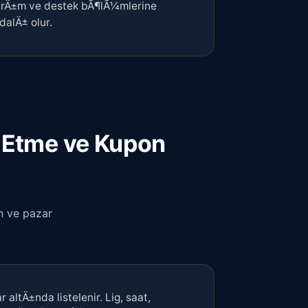
Ä±rÄ±m ve destek bÃ¶lÃ¼mlerine
dalÄ± olur.
 Etme ve Kupon
n ve pazar
ltÄ±nda listelenir. Lig, saat,