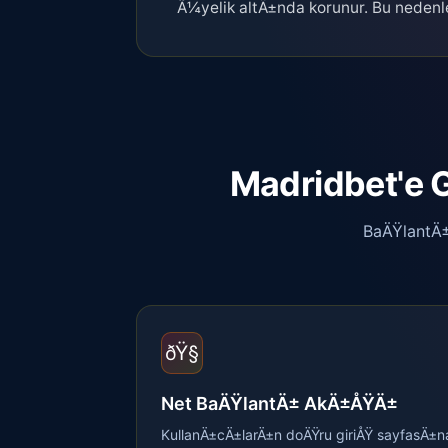
Ã¼yelik altÄ±nda korunur. Bu nedenle
Madridbet'e 
BaÄŸlantÄ±
ðŸ§­
Net BaÄŸlantÄ± AkÄ±ÅŸÄ±
KullanÄ±cÄ±larÄ±n doÄŸru giriÅŸ sayfasÄ±n