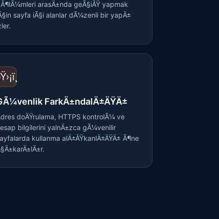
Ã¶lÃ¼mleri arasÄ±nda geÃ§iÅŸ yapmak
Ã§in sayfa iÃ§i alanlar dÃ¼zenli bir yapÄ±
zler.
Ÿ›¡ï¸
GÃ¼venlik FarkÄ±ndalÄ±ÄŸÄ±
dres doÄŸrulama, HTTPS kontrolÃ¼ ve
esap bilgilerini yalnÄ±zca gÃ¼venilir
ayfalarda kullanma alÄ±ÅŸkanlÄ±ÄŸÄ± Ã¶ne
§Ä±karÄ±lÄ±r.