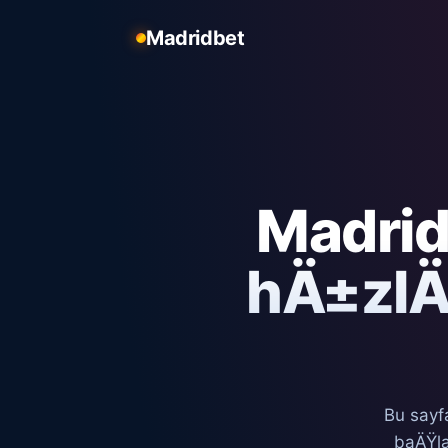
Madridbet
Madri
hÄ±zlÄ
Bu sayf
baÄŸla