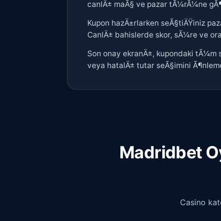
canlÄ± maÃ§ ve pazar tÃ¼rÃ¼ne gÃ¶r
Kupon hazÄ±rlarken seÃ§tiÄŸiniz pa
CanlÄ± bahislerde skor, sÃ¼re ve ora
Son onay ekranÄ±, kupondaki tÃ¼m s
veya hatalÄ± tutar seÃ§imini Ã¶nle
Madridbet O
Casino kate