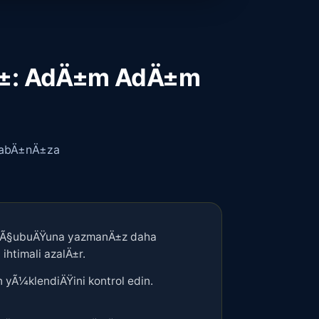
Ä±: AdÄ±m AdÄ±m
sabÄ±nÄ±za
Ä± Ã§ubuÄŸuna yazmanÄ±z daha
htimali azalÄ±r.
yÃ¼klendiÄŸini kontrol edin.