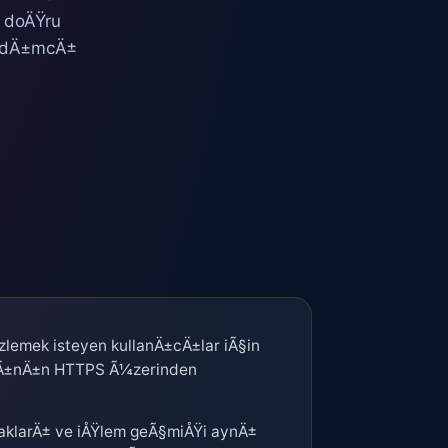
, doÄŸru
ardÄ±mcÄ±
izlemek isteyen kullanÄ±cÄ±lar iÃ§in
tÄ±nÄ±n HTTPS Ã¼zerinden
aklarÄ± ve iÅŸlem geÃ§miÅŸi aynÄ±