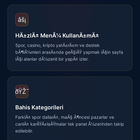
âš¡
HÄ±zlÄ± MenÃ¼ KullanÄ±mÄ±
Spor, casino, kripto yatÄ±rÄ±m ve destek
bÃ¶lÃ¼mleri arasÄ±nda geÃ§iÅŸ yapmak iÃ§in sayfa
iÃ§i alanlar dÃ¼zenli bir yapÄ± izler.
ðŸŽ¯
Bahis Kategorileri
FarklÄ± spor dallarÄ±, maÃ§ Ã¶ncesi pazarlar ve
canlÄ± karÅŸÄ±laÅŸmalar tek panel Ã¼zerinden takip
edilebilir.