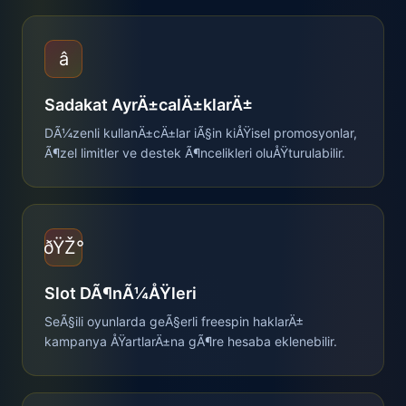
â­
Sadakat AyrÄ±calÄ±klarÄ±
DÃ¼zenli kullanÄ±cÄ±lar iÃ§in kiÅŸisel promosyonlar,
Ã¶zel limitler ve destek Ã¶ncelikleri oluÅŸturulabilir.
ðŸŽ°
Slot DÃ¶nÃ¼ÅŸleri
SeÃ§ili oyunlarda geÃ§erli freespin haklarÄ±
kampanya ÅŸartlarÄ±na gÃ¶re hesaba eklenebilir.