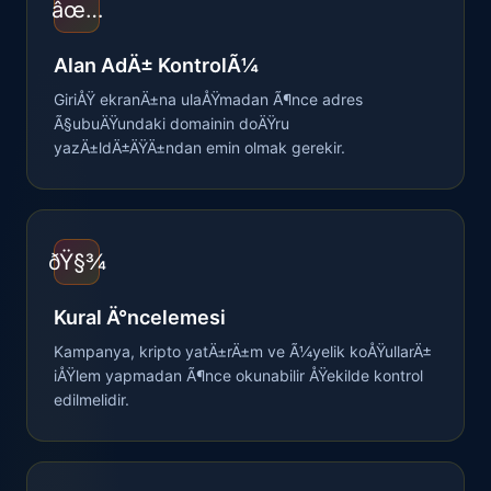
âœ…
Alan AdÄ± KontrolÃ¼
GiriÅŸ ekranÄ±na ulaÅŸmadan Ã¶nce adres
Ã§ubuÄŸundaki domainin doÄŸru
yazÄ±ldÄ±ÄŸÄ±ndan emin olmak gerekir.
ðŸ§¾
Kural Ä°ncelemesi
Kampanya, kripto yatÄ±rÄ±m ve Ã¼yelik koÅŸullarÄ±
iÅŸlem yapmadan Ã¶nce okunabilir ÅŸekilde kontrol
edilmelidir.