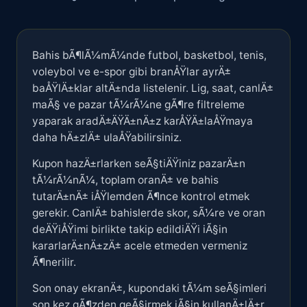
Bahis bÃ¶lÃ¼mÃ¼nde futbol, basketbol, tenis,
voleybol ve e-spor gibi branÅŸlar ayrÄ±
baÅŸlÄ±klar altÄ±nda listelenir. Lig, saat, canlÄ±
maÃ§ ve pazar tÃ¼rÃ¼ne gÃ¶re filtreleme
yaparak aradÄ±ÄŸÄ±nÄ±z karÅŸÄ±laÅŸmaya
daha hÄ±zlÄ± ulaÅŸabilirsiniz.
Kupon hazÄ±rlarken seÃ§tiÄŸiniz pazarÄ±n
tÃ¼rÃ¼nÃ¼, toplam oranÄ± ve bahis
tutarÄ±nÄ± iÅŸlemden Ã¶nce kontrol etmek
gerekir. CanlÄ± bahislerde skor, sÃ¼re ve oran
deÄŸiÅŸimi birlikte takip edildiÄŸi iÃ§in
kararlarÄ±nÄ±zÄ± acele etmeden vermeniz
Ã¶nerilir.
Son onay ekranÄ±, kupondaki tÃ¼m seÃ§imleri
son kez gÃ¶zden geÃ§irmek iÃ§in kullanÄ±lÄ±r.