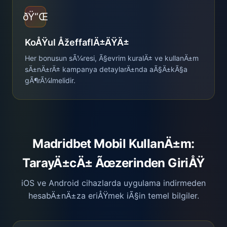
ðŸ“Œ
KoÅŸul ÅžeffaflÄ±ÄŸÄ±
Her bonusun sÃ¼resi, Ã§evrim kuralÄ± ve kullanÄ±m
sÄ±nÄ±rÄ± kampanya detaylarÄ±nda aÃ§Ä±kÃ§a
gÃ¶rÃ¼lmelidir.
Madridbet Mobil KullanÄ±m:
TarayÄ±cÄ± Ãœzerinden GiriÅŸ
iOS ve Android cihazlarda uygulama indirmeden
hesabÄ±nÄ±za eriÅŸmek iÃ§in temel bilgiler.