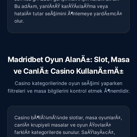
Bu adÄ±m, yanlÄ±ÅŸ karÅŸÄ±laÅŸma veya
hatalÄ± tutar seÃ§imini Ã¶nlemeye yardÄ±mcÄ±
olur.
Madridbet Oyun AlanÄ±: Slot, Masa
ve CanlÄ± Casino KullanÄ±mÄ±
Casino kategorilerinde oyun seÃ§imi yaparken
filtreleri ve masa bilgilerini kontrol etmek Ã¶nemlidir.
Casino bÃ¶lÃ¼mÃ¼nde slotlar, masa oyunlarÄ±,
canlÄ± krupiyeli masalar ve oyun ÅŸovlarÄ±
farklÄ± kategorilerde sunulur. SaÄŸlayÄ±cÄ±,