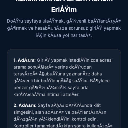
EriÅŸim
DoÄŸru sayfaya ulaÅŸmak, gÃ¼venli baÄŸlantÄ±yÄ±
gÃ¶rmek ve hesabÄ±nÄ±za sorunsuz giriÅŸ yapmak
iÃ§in kÄ±sa yol haritasÄ±.
1. AdÄ±m:
GiriÅŸ yapmak istediÄŸinizde adresi
arama sonuÃ§larÄ± yerine doÄŸrudan
tarayÄ±cÄ± Ã§ubuÄŸuna yazmanÄ±z daha
gÃ¼venli bir baÅŸlangÄ±Ã§ saÄŸlar. BÃ¶ylece
benzer gÃ¶rÃ¼nÃ¼mlÃ¼ sayfalarla
karÅŸÄ±laÅŸma ihtimali azalÄ±r.
2. AdÄ±m:
Sayfa aÃ§Ä±ldÄ±ÄŸÄ±nda kilit
simgesini, alan adÄ±nÄ± ve baÄŸlantÄ±nÄ±n
dÃ¼zgÃ¼n yÃ¼klendiÄŸini kontrol edin.
Kontroller tamamlandÄ±ktan sonra kullanÄ±cÄ±