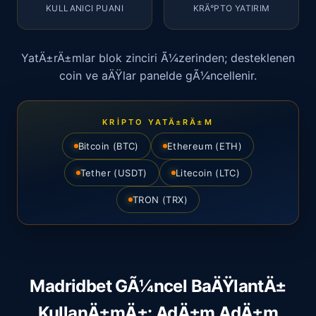
KULLANICI PUANI
KRÄ°PTO YATIRIM
YatÄ±rÄ±mlar blok zinciri Ã¼zerinden; desteklenen
coin ve aÄŸlar panelde gÃ¼ncellenir.
KRIPTO YATÄ±RÄ±M
Bitcoin (BTC)
Ethereum (ETH)
Tether (USDT)
Litecoin (LTC)
TRON (TRX)
Madridbet GÃ¼ncel BaÄŸlantÄ±
KullanÄ±mÄ±: AdÄ±m AdÄ±m