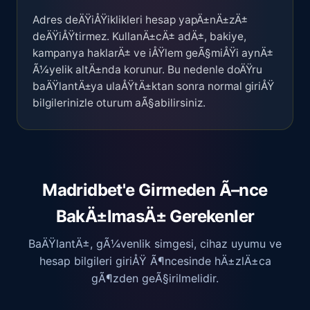
Adres deÄŸiÅŸiklikleri hesap yapÄ±nÄ±zÄ±
deÄŸiÅŸtirmez. KullanÄ±cÄ± adÄ±, bakiye,
kampanya haklarÄ± ve iÅŸlem geÃ§miÅŸi aynÄ±
Ã¼yelik altÄ±nda korunur. Bu nedenle doÄŸru
baÄŸlantÄ±ya ulaÅŸtÄ±ktan sonra normal giriÅŸ
bilgilerinizle oturum aÃ§abilirsiniz.
Madridbet'e Girmeden Ã–nce
BakÄ±lmasÄ± Gerekenler
BaÄŸlantÄ±, gÃ¼venlik simgesi, cihaz uyumu ve
hesap bilgileri giriÅŸ Ã¶ncesinde hÄ±zlÄ±ca
gÃ¶zden geÃ§irilmelidir.