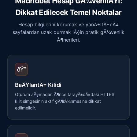
Madridbet Hesap GÃ¼venliÄŸi:
Dikkat Edilecek Temel Noktalar
Hesap bilgilerini korumak ve yanÄ±ltÄ±cÄ±
sayfalardan uzak durmak iÃ§in pratik gÃ¼venlik
Ã¶nerileri.
ðŸ”
BaÄŸlantÄ± Kilidi
Oturum aÃ§madan Ã¶nce tarayÄ±cÄ±daki HTTPS
kilit simgesinin aktif gÃ¶rÃ¼nmesine dikkat
edilmelidir.