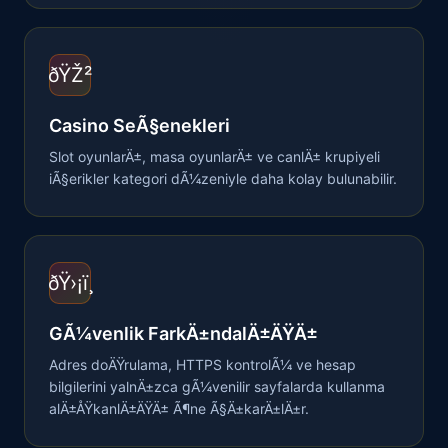
ðŸŽ²
Casino SeÃ§enekleri
Slot oyunlarÄ±, masa oyunlarÄ± ve canlÄ± krupiyeli
iÃ§erikler kategori dÃ¼zeniyle daha kolay bulunabilir.
ðŸ›¡ï¸
GÃ¼venlik FarkÄ±ndalÄ±ÄŸÄ±
Adres doÄŸrulama, HTTPS kontrolÃ¼ ve hesap
bilgilerini yalnÄ±zca gÃ¼venilir sayfalarda kullanma
alÄ±ÅŸkanlÄ±ÄŸÄ± Ã¶ne Ã§Ä±karÄ±lÄ±r.