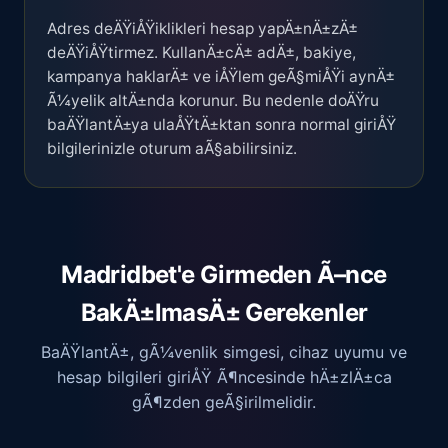
Adres deÄŸiÅŸiklikleri hesap yapÄ±nÄ±zÄ±
deÄŸiÅŸtirmez. KullanÄ±cÄ± adÄ±, bakiye,
kampanya haklarÄ± ve iÅŸlem geÃ§miÅŸi aynÄ±
Ã¼yelik altÄ±nda korunur. Bu nedenle doÄŸru
baÄŸlantÄ±ya ulaÅŸtÄ±ktan sonra normal giriÅŸ
bilgilerinizle oturum aÃ§abilirsiniz.
Madridbet'e Girmeden Ã–nce
BakÄ±lmasÄ± Gerekenler
BaÄŸlantÄ±, gÃ¼venlik simgesi, cihaz uyumu ve
hesap bilgileri giriÅŸ Ã¶ncesinde hÄ±zlÄ±ca
gÃ¶zden geÃ§irilmelidir.