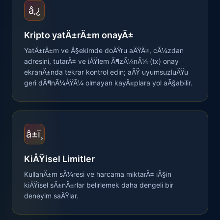
â‚¿
Kripto yatÄ±rÄ±m onayÄ±
YatÄ±rÄ±m ve Ã§ekimde doÄŸru aÄŸÄ±, cÃ¼zdan
adresini, tutarÄ± ve iÅŸlem Ã¶zÃ¼nÃ¼ (tx) onay
ekranÄ±nda tekrar kontrol edin; aÄŸ uyumsuzluÄŸu
geri dÃ¶nÃ¼ÅŸÃ¼ olmayan kayÄ±plara yol aÃ§abilir.
â±ï¸
KiÅŸisel Limitler
KullanÄ±m sÃ¼resi ve harcama miktarÄ± iÃ§in
kiÅŸisel sÄ±nÄ±rlar belirlemek daha dengeli bir
deneyim saÄŸlar.