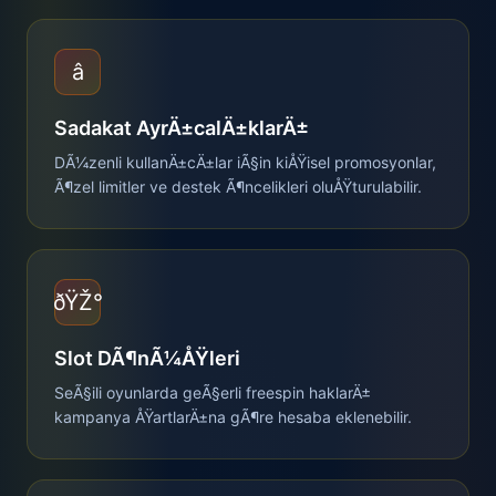
â­
Sadakat AyrÄ±calÄ±klarÄ±
DÃ¼zenli kullanÄ±cÄ±lar iÃ§in kiÅŸisel promosyonlar,
Ã¶zel limitler ve destek Ã¶ncelikleri oluÅŸturulabilir.
ðŸŽ°
Slot DÃ¶nÃ¼ÅŸleri
SeÃ§ili oyunlarda geÃ§erli freespin haklarÄ±
kampanya ÅŸartlarÄ±na gÃ¶re hesaba eklenebilir.