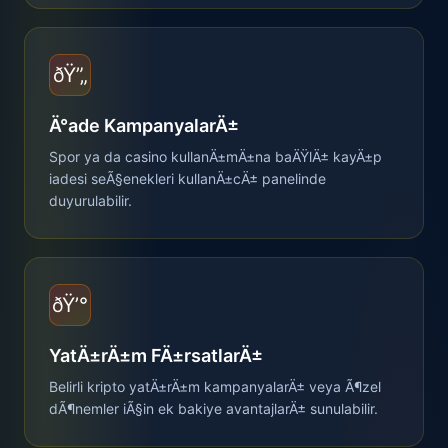
ðŸ”„
Ä°ade KampanyalarÄ±
Spor ya da casino kullanÄ±mÄ±na baÄŸlÄ± kayÄ±p
iadesi seÃ§enekleri kullanÄ±cÄ± panelinde
duyurulabilir.
ðŸ’°
YatÄ±rÄ±m FÄ±rsatlarÄ±
Belirli kripto yatÄ±rÄ±m kampanyalarÄ± veya Ã¶zel
dÃ¶nemler iÃ§in ek bakiye avantajlarÄ± sunulabilir.