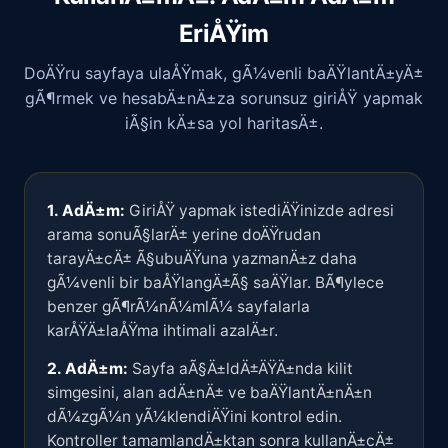
EriÅŸim
DoÄŸru sayfaya ulaÅŸmak, gÃ¼venli baÄŸlantÄ±yÄ±
gÃ¶rmek ve hesabÄ±nÄ±za sorunsuz giriÅŸ yapmak
iÃ§in kÄ±sa yol haritasÄ±.
1. AdÄ±m:
GiriÅŸ yapmak istediÄŸinizde adresi
arama sonuÃ§larÄ± yerine doÄŸrudan
tarayÄ±cÄ± Ã§ubuÄŸuna yazmanÄ±z daha
gÃ¼venli bir baÅŸlangÄ±Ã§ saÄŸlar. BÃ¶ylece
benzer gÃ¶rÃ¼nÃ¼mlÃ¼ sayfalarla
karÅŸÄ±laÅŸma ihtimali azalÄ±r.
2. AdÄ±m:
Sayfa aÃ§Ä±ldÄ±ÄŸÄ±nda kilit
simgesini, alan adÄ±nÄ± ve baÄŸlantÄ±nÄ±n
dÃ¼zgÃ¼n yÃ¼klendiÄŸini kontrol edin.
Kontroller tamamlandÄ±ktan sonra kullanÄ±cÄ±