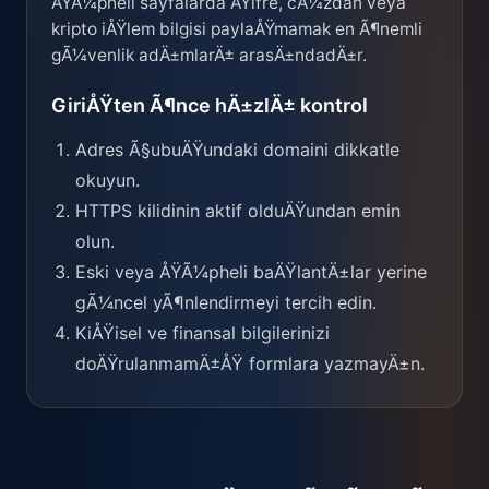
ÅŸÃ¼pheli sayfalarda ÅŸifre, cÃ¼zdan veya
kripto iÅŸlem bilgisi paylaÅŸmamak en Ã¶nemli
gÃ¼venlik adÄ±mlarÄ± arasÄ±ndadÄ±r.
GiriÅŸten Ã¶nce hÄ±zlÄ± kontrol
Adres Ã§ubuÄŸundaki domaini dikkatle
okuyun.
HTTPS kilidinin aktif olduÄŸundan emin
olun.
Eski veya ÅŸÃ¼pheli baÄŸlantÄ±lar yerine
gÃ¼ncel yÃ¶nlendirmeyi tercih edin.
KiÅŸisel ve finansal bilgilerinizi
doÄŸrulanmamÄ±ÅŸ formlara yazmayÄ±n.