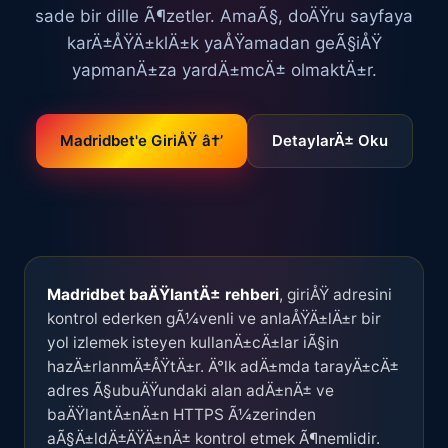
sade bir dille Ã¶zetler. AmaÃ§, doÄŸru sayfaya
karÄ±ÅŸÄ±klÄ±k yaÅŸamadan geÃ§iÅŸ
yapmanÄ±za yardÄ±mcÄ± olmaktÄ±r.
Madridbet'e GiriÅŸ â†’
DetaylarÄ± Oku
Madridbet baÄŸlantÄ± rehberi
, giriÅŸ adresini
kontrol ederken gÃ¼venli ve anlaÅŸÄ±lÄ±r bir
yol izlemek isteyen kullanÄ±cÄ±lar iÃ§in
hazÄ±rlanmÄ±ÅŸtÄ±r. Ä°lk adÄ±mda tarayÄ±cÄ±
adres Ã§ubuÄŸundaki alan adÄ±nÄ± ve
baÄŸlantÄ±nÄ±n HTTPS Ã¼zerinden
aÃ§Ä±ldÄ±ÄŸÄ±nÄ± kontrol etmek Ã¶nemlidir.