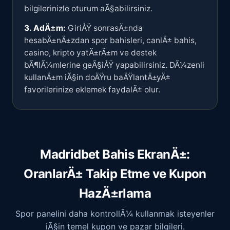
bilgilerinizle oturum aÃ§abilirsiniz.
3. AdÄ±m:
GiriÅŸ sonrasÄ±nda
hesabÄ±nÄ±zdan spor bahisleri, canlÄ± bahis,
casino, kripto yatÄ±rÄ±m ve destek
bÃ¶lÃ¼mlerine geÃ§iÅŸ yapabilirsiniz. DÃ¼zenli
kullanÄ±m iÃ§in doÄŸru baÄŸlantÄ±yÄ±
favorilerinize eklemek faydalÄ± olur.
Madridbet Bahis EkranÄ±:
OranlarÄ± Takip Etme ve Kupon
HazÄ±rlama
Spor panelini daha kontrollÃ¼ kullanmak isteyenler
iÃ§in temel kupon ve pazar bilgileri.