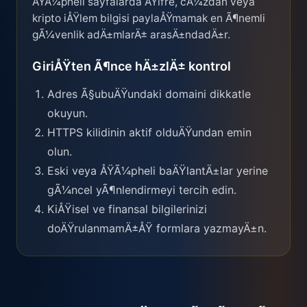
ÅŸÃ¼pheli sayfalarda ÅŸifre, cÃ¼zdan veya
kripto iÅŸlem bilgisi paylaÅŸmamak en Ã¶nemli
gÃ¼venlik adÄ±mlarÄ± arasÄ±ndadÄ±r.
GiriÅŸten Ã¶nce hÄ±zlÄ± kontrol
Adres Ã§ubuÄŸundaki domaini dikkatle
okuyun.
HTTPS kilidinin aktif olduÄŸundan emin
olun.
Eski veya ÅŸÃ¼pheli baÄŸlantÄ±lar yerine
gÃ¼ncel yÃ¶nlendirmeyi tercih edin.
KiÅŸisel ve finansal bilgilerinizi
doÄŸrulanmamÄ±ÅŸ formlara yazmayÄ±n.