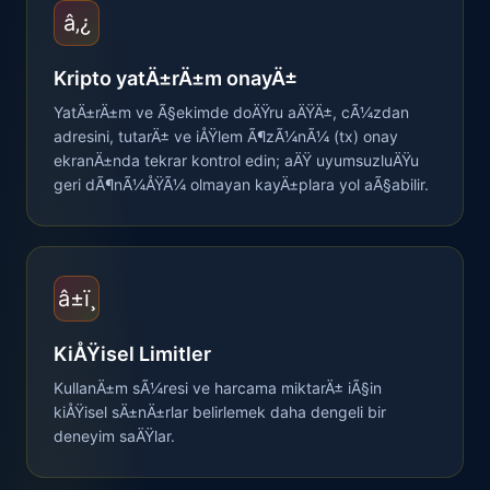
â‚¿
Kripto yatÄ±rÄ±m onayÄ±
YatÄ±rÄ±m ve Ã§ekimde doÄŸru aÄŸÄ±, cÃ¼zdan
adresini, tutarÄ± ve iÅŸlem Ã¶zÃ¼nÃ¼ (tx) onay
ekranÄ±nda tekrar kontrol edin; aÄŸ uyumsuzluÄŸu
geri dÃ¶nÃ¼ÅŸÃ¼ olmayan kayÄ±plara yol aÃ§abilir.
â±ï¸
KiÅŸisel Limitler
KullanÄ±m sÃ¼resi ve harcama miktarÄ± iÃ§in
kiÅŸisel sÄ±nÄ±rlar belirlemek daha dengeli bir
deneyim saÄŸlar.