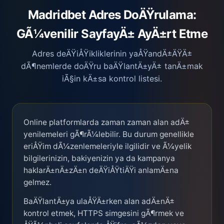
Madridbet Adres DoÄŸrulama:
GÃ¼venilir SayfayÄ± AyÄ±rt Etme
Adres deÄŸiÅŸikliklerinin yaÅŸandÄ±ÄŸÄ±
dÃ¶nemlerde doÄŸru baÄŸlantÄ±yÄ± tanÄ±mak
iÃ§in kÄ±sa kontrol listesi.
Online platformlarda zaman zaman alan adÄ±
yenilemeleri gÃ¶rÃ¼lebilir. Bu durum genellikle
eriÅŸim dÃ¼zenlemeleriyle ilgilidir ve Ã¼yelik
bilgilerinizin, bakiyenizin ya da kampanya
haklarÄ±nÄ±zÄ±n deÄŸiÅŸtiÄŸi anlamÄ±na
gelmez.
BaÄŸlantÄ±ya ulaÅŸÄ±rken alan adÄ±nÄ±
kontrol etmek, HTTPS simgesini gÃ¶rmek ve