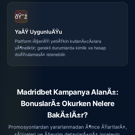
ðŸ”ž
YaÅŸ UygunluÄŸu
Platform iÃ§eriÄŸi yetiÅŸkin kullanÄ±cÄ±lara
yÃ¶neliktir; gerekli durumlarda kimlik ve hesap
doÄŸrulamasÄ± istenebilir.
Madridbet Kampanya AlanÄ±:
BonuslarÄ± Okurken Nelere
BakÄ±lÄ±r?
Promosyonlardan yararlanmadan Ã¶nce ÅŸartlarÄ±,
sÃ¼releri ve Ã§evrim detaylarÄ±nÄ± inceleyin.