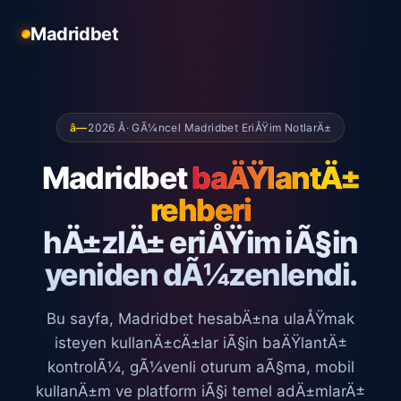
Madridbet
â—
2026 Â· GÃ¼ncel Madridbet EriÅŸim NotlarÄ±
Madridbet
baÄŸlantÄ±
rehberi
hÄ±zlÄ± eriÅŸim iÃ§in
yeniden dÃ¼zenlendi.
Bu sayfa, Madridbet hesabÄ±na ulaÅŸmak
isteyen kullanÄ±cÄ±lar iÃ§in baÄŸlantÄ±
kontrolÃ¼, gÃ¼venli oturum aÃ§ma, mobil
kullanÄ±m ve platform iÃ§i temel adÄ±mlarÄ±