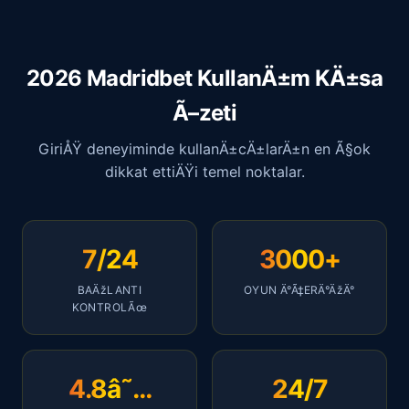
2026 Madridbet KullanÄ±m KÄ±sa
Ã–zeti
GiriÅŸ deneyiminde kullanÄ±cÄ±larÄ±n en Ã§ok
dikkat ettiÄŸi temel noktalar.
7/24
3000+
BAÄžLANTI
OYUN Ä°Ã‡ERÄ°ÄžÄ°
KONTROLÃœ
4.8â˜…
24/7