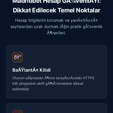
Madridbet Hesap GÃ¼venliÄŸi:
Dikkat Edilecek Temel Noktalar
Hesap bilgilerini korumak ve yanÄ±ltÄ±cÄ±
sayfalardan uzak durmak iÃ§in pratik gÃ¼venlik
Ã¶nerileri.
ðŸ”
BaÄŸlantÄ± Kilidi
Oturum aÃ§madan Ã¶nce tarayÄ±cÄ±daki HTTPS
kilit simgesinin aktif gÃ¶rÃ¼nmesine dikkat
edilmelidir.