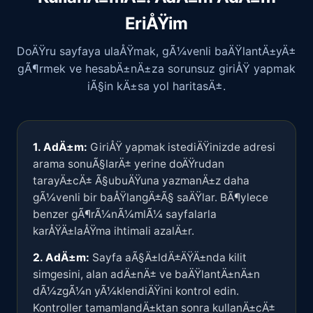
EriÅŸim
DoÄŸru sayfaya ulaÅŸmak, gÃ¼venli baÄŸlantÄ±yÄ±
gÃ¶rmek ve hesabÄ±nÄ±za sorunsuz giriÅŸ yapmak
iÃ§in kÄ±sa yol haritasÄ±.
1. AdÄ±m:
GiriÅŸ yapmak istediÄŸinizde adresi
arama sonuÃ§larÄ± yerine doÄŸrudan
tarayÄ±cÄ± Ã§ubuÄŸuna yazmanÄ±z daha
gÃ¼venli bir baÅŸlangÄ±Ã§ saÄŸlar. BÃ¶ylece
benzer gÃ¶rÃ¼nÃ¼mlÃ¼ sayfalarla
karÅŸÄ±laÅŸma ihtimali azalÄ±r.
2. AdÄ±m:
Sayfa aÃ§Ä±ldÄ±ÄŸÄ±nda kilit
simgesini, alan adÄ±nÄ± ve baÄŸlantÄ±nÄ±n
dÃ¼zgÃ¼n yÃ¼klendiÄŸini kontrol edin.
Kontroller tamamlandÄ±ktan sonra kullanÄ±cÄ±