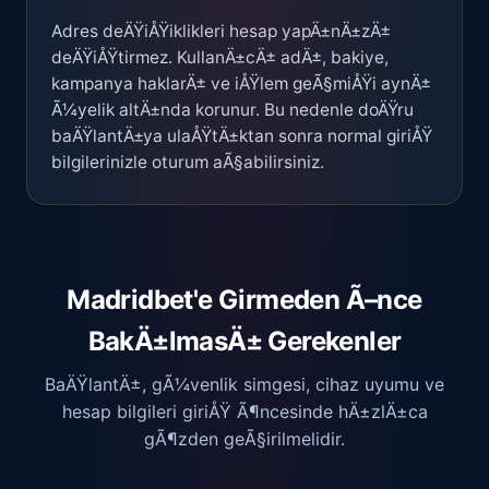
Adres deÄŸiÅŸiklikleri hesap yapÄ±nÄ±zÄ±
deÄŸiÅŸtirmez. KullanÄ±cÄ± adÄ±, bakiye,
kampanya haklarÄ± ve iÅŸlem geÃ§miÅŸi aynÄ±
Ã¼yelik altÄ±nda korunur. Bu nedenle doÄŸru
baÄŸlantÄ±ya ulaÅŸtÄ±ktan sonra normal giriÅŸ
bilgilerinizle oturum aÃ§abilirsiniz.
Madridbet'e Girmeden Ã–nce
BakÄ±lmasÄ± Gerekenler
BaÄŸlantÄ±, gÃ¼venlik simgesi, cihaz uyumu ve
hesap bilgileri giriÅŸ Ã¶ncesinde hÄ±zlÄ±ca
gÃ¶zden geÃ§irilmelidir.