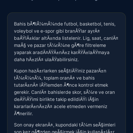
Bahis bÃ¶lÃ¼mÃ¼nde futbol, basketbol, tenis,
voleybol ve e-spor gibi branÅŸlar ayrÄ±
baÅŸlÄ±klar altÄ±nda listelenir. Lig, saat, canlÄ±
maÃ§ ve pazar tÃ¼rÃ¼ne gÃ¶re filtreleme
yaparak aradÄ±ÄŸÄ±nÄ±z karÅŸÄ±laÅŸmaya
daha hÄ±zlÄ± ulaÅŸabilirsiniz.
Kupon hazÄ±rlarken seÃ§tiÄŸiniz pazarÄ±n
tÃ¼rÃ¼nÃ¼, toplam oranÄ± ve bahis
tutarÄ±nÄ± iÅŸlemden Ã¶nce kontrol etmek
gerekir. CanlÄ± bahislerde skor, sÃ¼re ve oran
deÄŸiÅŸimi birlikte takip edildiÄŸi iÃ§in
kararlarÄ±nÄ±zÄ± acele etmeden vermeniz
Ã¶nerilir.
Son onay ekranÄ±, kupondaki tÃ¼m seÃ§imleri
son kez gÃ¶zden geÃ§irmek iÃ§in kullanÄ±lÄ±r.