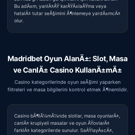
Bu adÄ±m, yanlÄ±ÅŸ karÅŸÄ±laÅŸma veya
hatalÄ± tutar seÃ§imini Ã¶nlemeye yardÄ±mcÄ±
olur.
Madridbet Oyun AlanÄ±: Slot, Masa
ve CanlÄ± Casino KullanÄ±mÄ±
Casino kategorilerinde oyun seÃ§imi yaparken
filtreleri ve masa bilgilerini kontrol etmek Ã¶nemlidir.
Casino bÃ¶lÃ¼mÃ¼nde slotlar, masa oyunlarÄ±,
canlÄ± krupiyeli masalar ve oyun ÅŸovlarÄ±
farklÄ± kategorilerde sunulur. SaÄŸlayÄ±cÄ±,