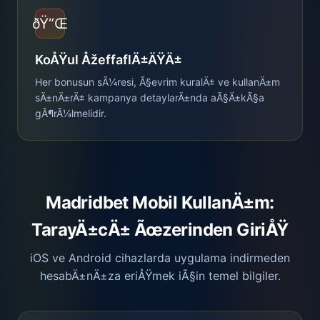
ðŸ“Œ
KoÅŸul ÅžeffaflÄ±ÄŸÄ±
Her bonusun sÃ¼resi, Ã§evrim kuralÄ± ve kullanÄ±m
sÄ±nÄ±rÄ± kampanya detaylarÄ±nda aÃ§Ä±kÃ§a
gÃ¶rÃ¼lmelidir.
Madridbet Mobil KullanÄ±m:
TarayÄ±cÄ± Ãœzerinden GiriÅŸ
iOS ve Android cihazlarda uygulama indirmeden
hesabÄ±nÄ±za eriÅŸmek iÃ§in temel bilgiler.