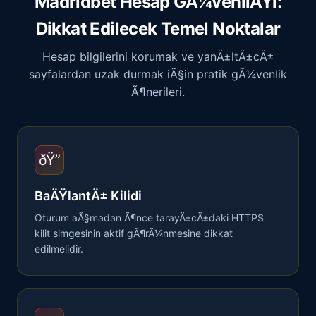
Madridbet Hesap GÃ¼venliÄŸi:
Dikkat Edilecek Temel Noktalar
Hesap bilgilerini korumak ve yanÄ±ltÄ±cÄ±
sayfalardan uzak durmak iÃ§in pratik gÃ¼venlik
Ã¶nerileri.
ðŸ”
BaÄŸlantÄ± Kilidi
Oturum aÃ§madan Ã¶nce tarayÄ±cÄ±daki HTTPS
kilit simgesinin aktif gÃ¶rÃ¼nmesine dikkat
edilmelidir.