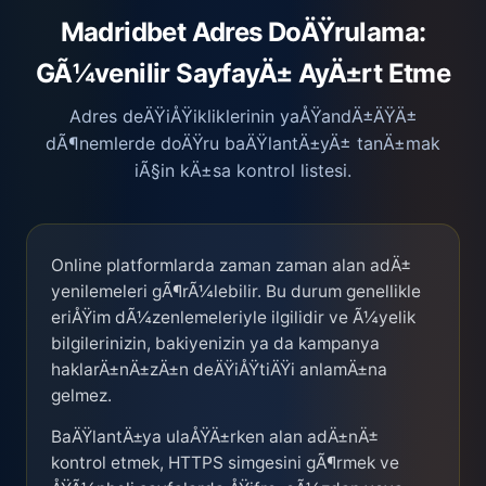
Madridbet Adres DoÄŸrulama:
GÃ¼venilir SayfayÄ± AyÄ±rt Etme
Adres deÄŸiÅŸikliklerinin yaÅŸandÄ±ÄŸÄ±
dÃ¶nemlerde doÄŸru baÄŸlantÄ±yÄ± tanÄ±mak
iÃ§in kÄ±sa kontrol listesi.
Online platformlarda zaman zaman alan adÄ±
yenilemeleri gÃ¶rÃ¼lebilir. Bu durum genellikle
eriÅŸim dÃ¼zenlemeleriyle ilgilidir ve Ã¼yelik
bilgilerinizin, bakiyenizin ya da kampanya
haklarÄ±nÄ±zÄ±n deÄŸiÅŸtiÄŸi anlamÄ±na
gelmez.
BaÄŸlantÄ±ya ulaÅŸÄ±rken alan adÄ±nÄ±
kontrol etmek, HTTPS simgesini gÃ¶rmek ve