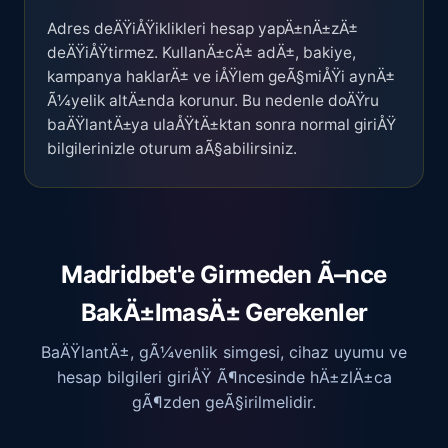
Adres deÄŸiÅŸiklikleri hesap yapÄ±nÄ±zÄ±
deÄŸiÅŸtirmez. KullanÄ±cÄ± adÄ±, bakiye,
kampanya haklarÄ± ve iÅŸlem geÃ§miÅŸi aynÄ±
Ã¼yelik altÄ±nda korunur. Bu nedenle doÄŸru
baÄŸlantÄ±ya ulaÅŸtÄ±ktan sonra normal giriÅŸ
bilgilerinizle oturum aÃ§abilirsiniz.
Madridbet'e Girmeden Ã–nce
BakÄ±lmasÄ± Gerekenler
BaÄŸlantÄ±, gÃ¼venlik simgesi, cihaz uyumu ve
hesap bilgileri giriÅŸ Ã¶ncesinde hÄ±zlÄ±ca
gÃ¶zden geÃ§irilmelidir.