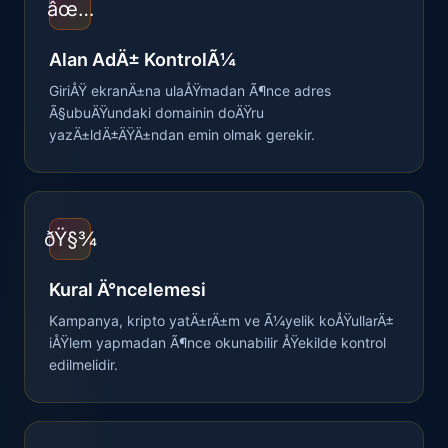
âœ…
Alan AdÄ± KontrolÃ¼
GiriÅŸ ekranÄ±na ulaÅŸmadan Ã¶nce adres
Ã§ubuÄŸundaki domainin doÄŸru
yazÄ±ldÄ±ÄŸÄ±ndan emin olmak gerekir.
ðŸ§¾
Kural Ä°ncelemesi
Kampanya, kripto yatÄ±rÄ±m ve Ã¼yelik koÅŸullarÄ±
iÅŸlem yapmadan Ã¶nce okunabilir ÅŸekilde kontrol
edilmelidir.