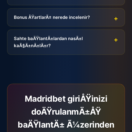
Bonus ÅŸartlarÄ± nerede incelenir?
Sahte baÄŸlantÄ±lardan nasÄ±l
kaÃ§Ä±nÄ±lÄ±r?
Madridbet giriÅŸinizi
doÄŸrulanmÄ±ÅŸ
baÄŸlantÄ± Ã¼zerinden