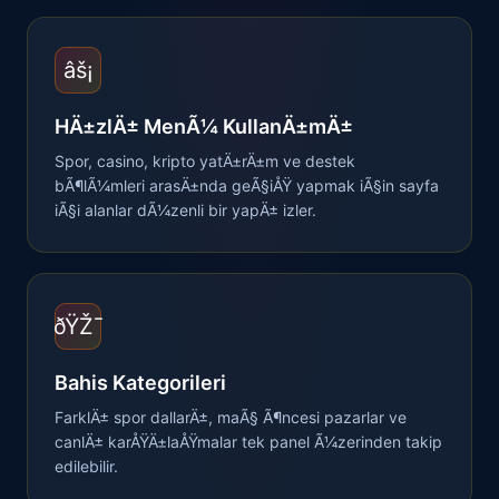
âš¡
HÄ±zlÄ± MenÃ¼ KullanÄ±mÄ±
Spor, casino, kripto yatÄ±rÄ±m ve destek
bÃ¶lÃ¼mleri arasÄ±nda geÃ§iÅŸ yapmak iÃ§in sayfa
iÃ§i alanlar dÃ¼zenli bir yapÄ± izler.
ðŸŽ¯
Bahis Kategorileri
FarklÄ± spor dallarÄ±, maÃ§ Ã¶ncesi pazarlar ve
canlÄ± karÅŸÄ±laÅŸmalar tek panel Ã¼zerinden takip
edilebilir.