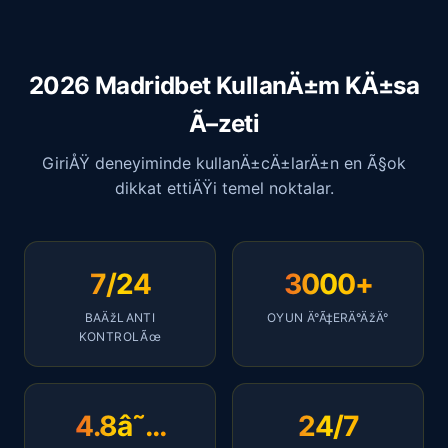
2026 Madridbet KullanÄ±m KÄ±sa
Ã–zeti
GiriÅŸ deneyiminde kullanÄ±cÄ±larÄ±n en Ã§ok
dikkat ettiÄŸi temel noktalar.
7/24
3000+
BAÄžLANTI
OYUN Ä°Ã‡ERÄ°ÄžÄ°
KONTROLÃœ
4.8â˜…
24/7