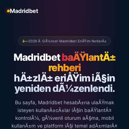
Madridbet
â—
2026 Â· GÃ¼ncel Madridbet EriÅŸim NotlarÄ±
Madridbet
baÄŸlantÄ±
rehberi
hÄ±zlÄ± eriÅŸim iÃ§in
yeniden dÃ¼zenlendi.
Bu sayfa, Madridbet hesabÄ±na ulaÅŸmak
isteyen kullanÄ±cÄ±lar iÃ§in baÄŸlantÄ±
kontrolÃ¼, gÃ¼venli oturum aÃ§ma, mobil
kullanÄ±m ve platform iÃ§i temel adÄ±mlarÄ±