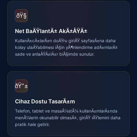
ðŸ§­
Net BaÄŸlantÄ± AkÄ±ÅŸÄ±
KullanÄ±cÄ±larÄ±n doÄŸru giriÅŸ sayfasÄ±na daha
kolay ulaÅŸabilmesi iÃ§in yÃ¶nlendirme adÄ±mlarÄ±
sade ve anlaÅŸÄ±lÄ±r biÃ§imde sunulur.
ðŸ“±
Cihaz Dostu TasarÄ±m
Telefon, tablet ve masaÃ¼stÃ¼ kullanÄ±mlarÄ±nda
menÃ¼lerin okunabilir olmasÄ±, giriÅŸ iÅŸlemini daha
pratik hale getirir.