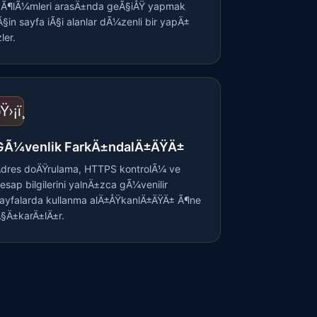
Ã¶lÃ¼mleri arasÄ±nda geÃ§iÅŸ yapmak
Ã§in sayfa iÃ§i alanlar dÃ¼zenli bir yapÄ±
zler.
Ÿ›¡ï¸
GÃ¼venlik FarkÄ±ndalÄ±ÄŸÄ±
dres doÄŸrulama, HTTPS kontrolÃ¼ ve
esap bilgilerini yalnÄ±zca gÃ¼venilir
ayfalarda kullanma alÄ±ÅŸkanlÄ±ÄŸÄ± Ã¶ne
§Ä±karÄ±lÄ±r.