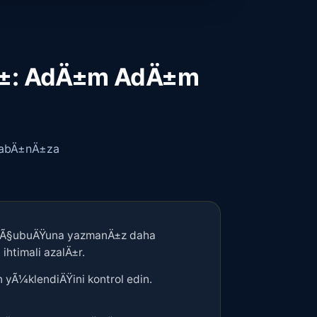
Ä±: AdÄ±m AdÄ±m
sabÄ±nÄ±za
Ä± Ã§ubuÄŸuna yazmanÄ±z daha
htimali azalÄ±r.
yÃ¼klendiÄŸini kontrol edin.