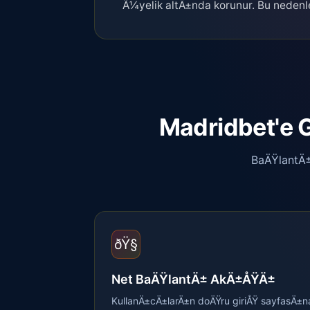
Ã¼yelik altÄ±nda korunur. Bu nedenle
Madridbet'e 
BaÄŸlantÄ±
ðŸ§­
Net BaÄŸlantÄ± AkÄ±ÅŸÄ±
KullanÄ±cÄ±larÄ±n doÄŸru giriÅŸ sayfasÄ±n