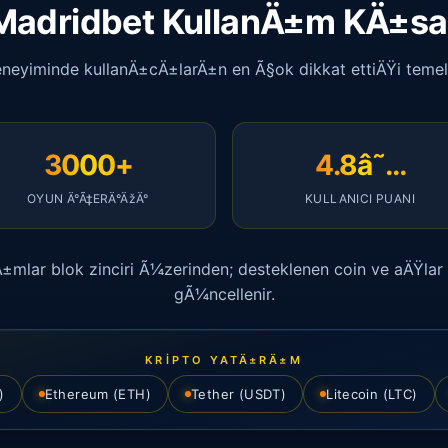
Madridbet KullanÄ±m KÄ±sa 
eneyiminde kullanÄ±cÄ±larÄ±n en Ã§ok dikkat ettiÄŸi temel 
3000+
4.8â˜…
OYUN Ä°Ã‡ERÄ°ÄžÄ°
KULLANICI PUANI
±mlar blok zinciri Ã¼zerinden; desteklenen coin ve aÄŸlar
gÃ¼ncellenir.
KRIPTO YATÄ±RÄ±M
)
Ethereum (ETH)
Tether (USDT)
Litecoin (LTC)