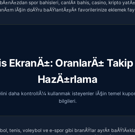
Ä±nÄ±zdan spor bahisleri, canlÄ± bahis, casino, kripto yat
lanÄ±m iÃ§in doÄŸru baÄŸlantÄ±yÄ± favorilerinize eklemek fay
is EkranÄ±: OranlarÄ± Takip
HazÄ±rlama
lini daha kontrollÃ¼ kullanmak isteyenler iÃ§in temel kupo
bilgileri.
, tenis, voleybol ve e-spor gibi branÅŸlar ayrÄ± baÅŸlÄ±klar a