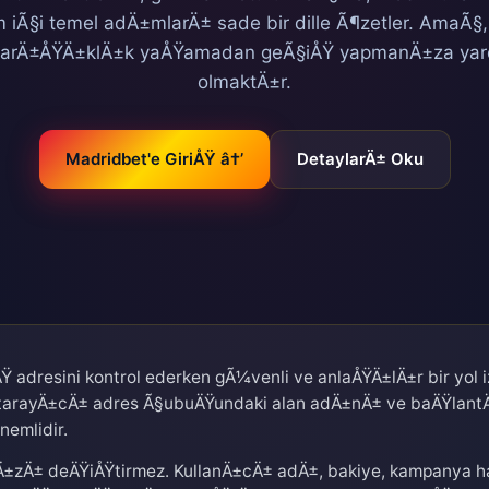
m iÃ§i temel adÄ±mlarÄ± sade bir dille Ã¶zetler. AmaÃ§
karÄ±ÅŸÄ±klÄ±k yaÅŸamadan geÃ§iÅŸ yapmanÄ±za y
olmaktÄ±r.
Madridbet'e GiriÅŸ â†’
DetaylarÄ± Oku
iÅŸ adresini kontrol ederken gÃ¼venli ve anlaÅŸÄ±lÄ±r bir yol 
 tarayÄ±cÄ± adres Ã§ubuÄŸundaki alan adÄ±nÄ± ve baÄŸlan
emlidir.
nÄ±zÄ± deÄŸiÅŸtirmez. KullanÄ±cÄ± adÄ±, bakiye, kampanya h