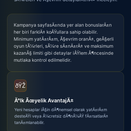
Kampanya sayfasÄ±nda yer alan bonuslarÄ±n
her biri farklÄ± koÅŸullara sahip olabilir.
Minimum yatÄ±rÄ±m, Ã§evrim oranÄ±, geÃ§erli
oyun tÃ¼rleri, sÃ¼re sÄ±nÄ±rÄ± ve maksimum
kazanÃ§ limiti gibi detaylar iÅŸlem Ã¶ncesinde
mutlaka kontrol edilmelidir.
ðŸŽ
Ä°lk Ãœyelik AvantajÄ±
Yeni hesaplar iÃ§in dÃ¶nemsel olarak yatÄ±rÄ±m
desteÄŸi veya Ã¼cretsiz dÃ¶nÃ¼ÅŸ fÄ±rsatlarÄ±
tanÄ±mlanabilir.