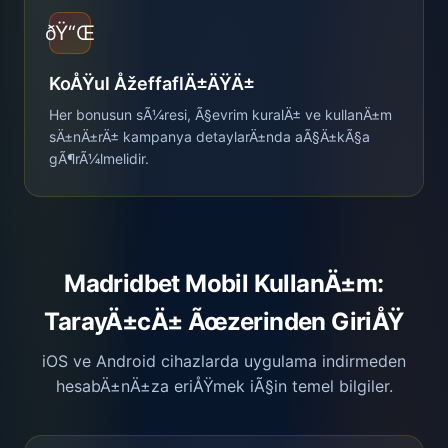
ðŸ“Œ
KoÅŸul ÅžeffaflÄ±ÄŸÄ±
Her bonusun sÃ¼resi, Ã§evrim kuralÄ± ve kullanÄ±m
sÄ±nÄ±rÄ± kampanya detaylarÄ±nda aÃ§Ä±kÃ§a
gÃ¶rÃ¼lmelidir.
Madridbet Mobil KullanÄ±m:
TarayÄ±cÄ± Ãœzerinden GiriÅŸ
iOS ve Android cihazlarda uygulama indirmeden
hesabÄ±nÄ±za eriÅŸmek iÃ§in temel bilgiler.