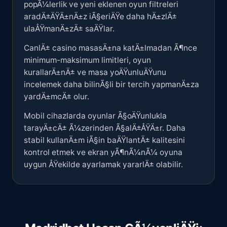
popÃ¼lerlik ve yeni eklenen oyun filtreleri
aradÄ±ÄŸÄ±nÄ±z iÃ§eriÄŸe daha hÄ±zlÄ±
ulaÅŸmanÄ±zÄ± saÄŸlar.
CanlÄ± casino masasÄ±na katÄ±lmadan Ã¶nce
minimum-maksimum limitleri, oyun
kurallarÄ±nÄ± ve masa yoÄŸunluÄŸunu
incelemek daha bilinÃ§li bir tercih yapmanÄ±za
yardÄ±mcÄ± olur.
Mobil cihazlarda oyunlar Ã§oÄŸunlukla
tarayÄ±cÄ± Ã¼zerinden Ã§alÄ±ÅŸÄ±r. Daha
stabil kullanÄ±m iÃ§in baÄŸlantÄ± kalitesini
kontrol etmek ve ekran yÃ¶nÃ¼nÃ¼ oyuna
uygun ÅŸekilde ayarlamak yararlÄ± olabilir.