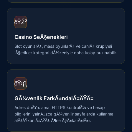
ðŸŽ²
Casino SeÃ§enekleri
Slot oyunlarÄ±, masa oyunlarÄ± ve canlÄ± krupiyeli
iÃ§erikler kategori dÃ¼zeniyle daha kolay bulunabilir.
ðŸ›¡ï¸
GÃ¼venlik FarkÄ±ndalÄ±ÄŸÄ±
Adres doÄŸrulama, HTTPS kontrolÃ¼ ve hesap
bilgilerini yalnÄ±zca gÃ¼venilir sayfalarda kullanma
alÄ±ÅŸkanlÄ±ÄŸÄ± Ã¶ne Ã§Ä±karÄ±lÄ±r.