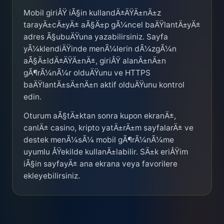
Mobil giriÅŸ iÃ§in kullandÄ±ÄŸÄ±nÄ±z
tarayÄ±cÄ±yÄ± aÃ§Ä±p gÃ¼ncel baÄŸlantÄ±yÄ±
adres Ã§ubuÄŸuna yazabilirsiniz. Sayfa
yÃ¼klendiÄŸinde menÃ¼lerin dÃ¼zgÃ¼n
aÃ§Ä±ldÄ±ÄŸÄ±nÄ±, giriÅŸ alanÄ±nÄ±n
gÃ¶rÃ¼nÃ¼r olduÄŸunu ve HTTPS
baÄŸlantÄ±sÄ±nÄ±n aktif olduÄŸunu kontrol
edin.
Oturum aÃ§tÄ±ktan sonra kupon ekranÄ±,
canlÄ± casino, kripto yatÄ±rÄ±m sayfalarÄ± ve
destek menÃ¼sÃ¼ mobil gÃ¶rÃ¼nÃ¼me
uyumlu ÅŸekilde kullanÄ±labilir. SÄ±k eriÅŸim
iÃ§in sayfayÄ± ana ekrana veya favorilere
ekleyebilirsiniz.