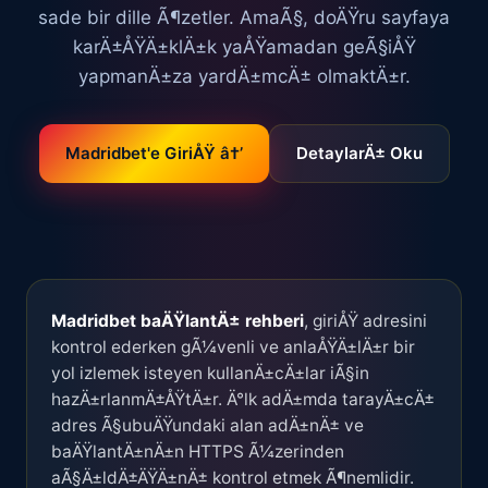
sade bir dille Ã¶zetler. AmaÃ§, doÄŸru sayfaya
karÄ±ÅŸÄ±klÄ±k yaÅŸamadan geÃ§iÅŸ
yapmanÄ±za yardÄ±mcÄ± olmaktÄ±r.
Madridbet'e GiriÅŸ â†’
DetaylarÄ± Oku
Madridbet baÄŸlantÄ± rehberi
, giriÅŸ adresini
kontrol ederken gÃ¼venli ve anlaÅŸÄ±lÄ±r bir
yol izlemek isteyen kullanÄ±cÄ±lar iÃ§in
hazÄ±rlanmÄ±ÅŸtÄ±r. Ä°lk adÄ±mda tarayÄ±cÄ±
adres Ã§ubuÄŸundaki alan adÄ±nÄ± ve
baÄŸlantÄ±nÄ±n HTTPS Ã¼zerinden
aÃ§Ä±ldÄ±ÄŸÄ±nÄ± kontrol etmek Ã¶nemlidir.