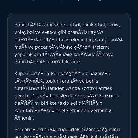
Bahis bÃ¶lÃ¼mÃ¼nde futbol, basketbol, tenis,
voleybol ve e-spor gibi branÅŸlar ayrÄ±
baÅŸlÄ±klar altÄ±nda listelenir. Lig, saat, canlÄ±
maÃ§ ve pazar tÃ¼rÃ¼ne gÃ¶re filtreleme
yaparak aradÄ±ÄŸÄ±nÄ±z karÅŸÄ±laÅŸmaya
daha hÄ±zlÄ± ulaÅŸabilirsiniz.
Kupon hazÄ±rlarken seÃ§tiÄŸiniz pazarÄ±n
tÃ¼rÃ¼nÃ¼, toplam oranÄ± ve bahis
tutarÄ±nÄ± iÅŸlemden Ã¶nce kontrol etmek
gerekir. CanlÄ± bahislerde skor, sÃ¼re ve oran
deÄŸiÅŸimi birlikte takip edildiÄŸi iÃ§in
kararlarÄ±nÄ±zÄ± acele etmeden vermeniz
Ã¶nerilir.
Son onay ekranÄ±, kupondaki tÃ¼m seÃ§imleri
son kez gÃ¶zden geÃ§irmek iÃ§in kullanÄ±lÄ±r.