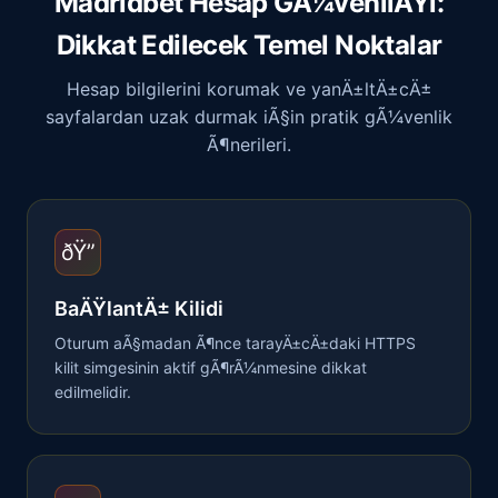
Madridbet Hesap GÃ¼venliÄŸi:
Dikkat Edilecek Temel Noktalar
Hesap bilgilerini korumak ve yanÄ±ltÄ±cÄ±
sayfalardan uzak durmak iÃ§in pratik gÃ¼venlik
Ã¶nerileri.
ðŸ”
BaÄŸlantÄ± Kilidi
Oturum aÃ§madan Ã¶nce tarayÄ±cÄ±daki HTTPS
kilit simgesinin aktif gÃ¶rÃ¼nmesine dikkat
edilmelidir.