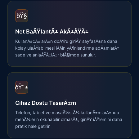
ðŸ§­
Net BaÄŸlantÄ± AkÄ±ÅŸÄ±
KullanÄ±cÄ±larÄ±n doÄŸru giriÅŸ sayfasÄ±na daha
kolay ulaÅŸabilmesi iÃ§in yÃ¶nlendirme adÄ±mlarÄ±
sade ve anlaÅŸÄ±lÄ±r biÃ§imde sunulur.
ðŸ“±
Cihaz Dostu TasarÄ±m
Telefon, tablet ve masaÃ¼stÃ¼ kullanÄ±mlarÄ±nda
menÃ¼lerin okunabilir olmasÄ±, giriÅŸ iÅŸlemini daha
pratik hale getirir.