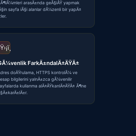
Ã¶lÃ¼mleri arasÄ±nda geÃ§iÅŸ yapmak
Ã§in sayfa iÃ§i alanlar dÃ¼zenli bir yapÄ±
zler.
Ÿ›¡ï¸
GÃ¼venlik FarkÄ±ndalÄ±ÄŸÄ±
dres doÄŸrulama, HTTPS kontrolÃ¼ ve
esap bilgilerini yalnÄ±zca gÃ¼venilir
ayfalarda kullanma alÄ±ÅŸkanlÄ±ÄŸÄ± Ã¶ne
§Ä±karÄ±lÄ±r.