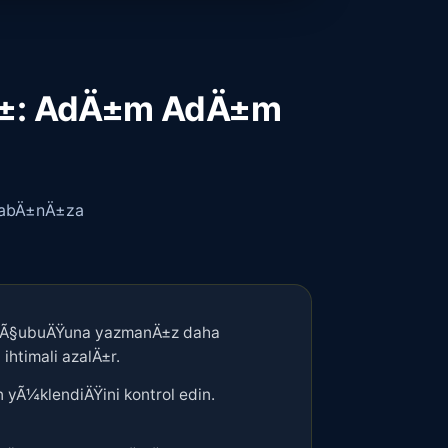
Ä±: AdÄ±m AdÄ±m
sabÄ±nÄ±za
Ä± Ã§ubuÄŸuna yazmanÄ±z daha
htimali azalÄ±r.
yÃ¼klendiÄŸini kontrol edin.