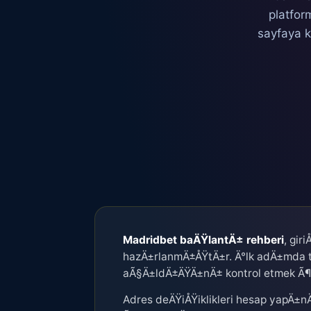
platfor
sayfaya 
Madridbet baÄŸlantÄ± rehberi
, gir
hazÄ±rlanmÄ±ÅŸtÄ±r. Ä°lk adÄ±mda
aÃ§Ä±ldÄ±ÄŸÄ±nÄ± kontrol etmek Ã¶n
Adres deÄŸiÅŸiklikleri hesap yapÄ±