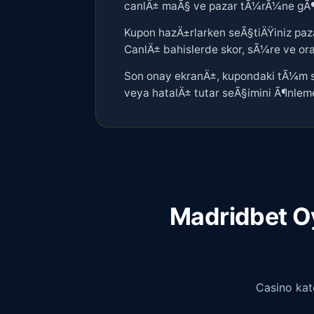
canlÄ± maÃ§ ve pazar tÃ¼rÃ¼ne gÃ¶r
Kupon hazÄ±rlarken seÃ§tiÄŸiniz pa
CanlÄ± bahislerde skor, sÃ¼re ve ora
Son onay ekranÄ±, kupondaki tÃ¼m s
veya hatalÄ± tutar seÃ§imini Ã¶nle
Madridbet O
Casino kate