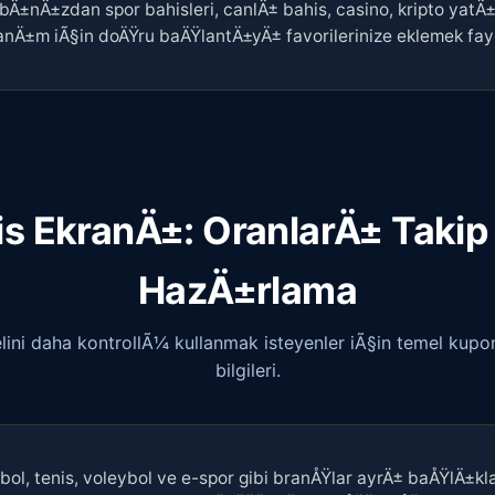
Ä±nÄ±zdan spor bahisleri, canlÄ± bahis, casino, kripto yat
lanÄ±m iÃ§in doÄŸru baÄŸlantÄ±yÄ± favorilerinize eklemek fay
is EkranÄ±: OranlarÄ± Takip
HazÄ±rlama
lini daha kontrollÃ¼ kullanmak isteyenler iÃ§in temel kupo
bilgileri.
, tenis, voleybol ve e-spor gibi branÅŸlar ayrÄ± baÅŸlÄ±klar a