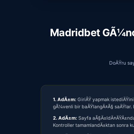
Madridbet GÃ¼n
DoÄŸru sa
1. AdÄ±m:
GiriÅŸ yapmak istediÄŸi
gÃ¼venli bir baÅŸlangÄ±Ã§ saÄŸlar.
2. AdÄ±m:
Sayfa aÃ§Ä±ldÄ±ÄŸÄ±nda k
Kontroller tamamlandÄ±ktan sonra kul