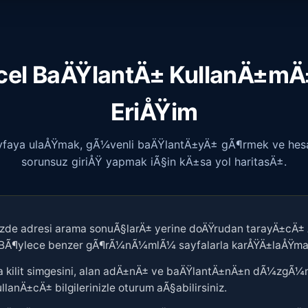
cel BaÄŸlantÄ± KullanÄ±m
EriÅŸim
yfaya ulaÅŸmak, gÃ¼venli baÄŸlantÄ±yÄ± gÃ¶rmek ve he
sorunsuz giriÅŸ yapmak iÃ§in kÄ±sa yol haritasÄ±.
nizde adresi arama sonuÃ§larÄ± yerine doÄŸrudan tarayÄ±c
 BÃ¶ylece benzer gÃ¶rÃ¼nÃ¼mlÃ¼ sayfalarla karÅŸÄ±laÅŸma i
ilit simgesini, alan adÄ±nÄ± ve baÄŸlantÄ±nÄ±n dÃ¼zgÃ¼n 
lanÄ±cÄ± bilgilerinizle oturum aÃ§abilirsiniz.