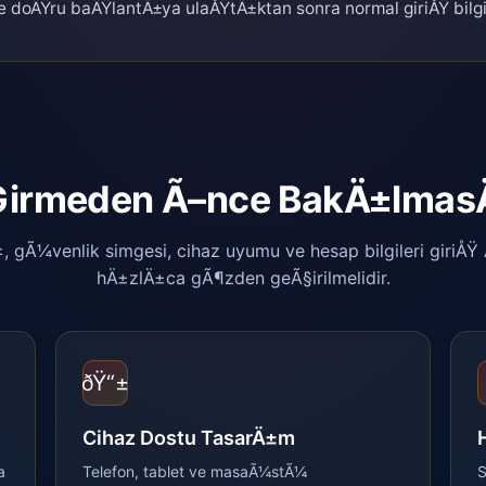
 doÄŸru baÄŸlantÄ±ya ulaÅŸtÄ±ktan sonra normal giriÅŸ bilgile
Girmeden Ã–nce BakÄ±lmas
, gÃ¼venlik simgesi, cihaz uyumu ve hesap bilgileri giriÅŸ
hÄ±zlÄ±ca gÃ¶zden geÃ§irilmelidir.
ðŸ“±
Cihaz Dostu TasarÄ±m
a
Telefon, tablet ve masaÃ¼stÃ¼
S