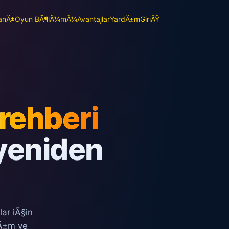
lanÄ±
Oyun BÃ¶lÃ¼mÃ¼
Avantajlar
YardÄ±m
GiriÅŸ
rehberi
yeniden
ar iÃ§in
nÄ±m ve