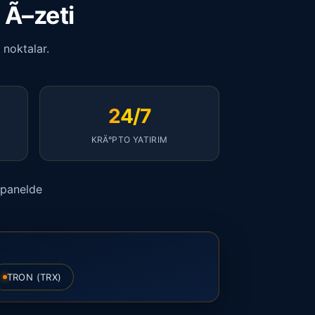
Ã–zeti
noktalar.
24/7
KRÄ°PTO YATIRIM
 panelde
TRON (TRX)