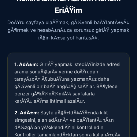
EriÅŸim
DoÄŸru sayfaya ulaÅŸmak, gÃ¼venli baÄŸlantÄ±yÄ±
gÃ¶rmek ve hesabÄ±nÄ±za sorunsuz giriÅŸ yapmak
iÃ§in kÄ±sa yol haritasÄ±.
1. AdÄ±m:
GiriÅŸ yapmak istediÄŸinizde adresi
arama sonuÃ§larÄ± yerine doÄŸrudan
tarayÄ±cÄ± Ã§ubuÄŸuna yazmanÄ±z daha
gÃ¼venli bir baÅŸlangÄ±Ã§ saÄŸlar. BÃ¶ylece
benzer gÃ¶rÃ¼nÃ¼mlÃ¼ sayfalarla
karÅŸÄ±laÅŸma ihtimali azalÄ±r.
2. AdÄ±m:
Sayfa aÃ§Ä±ldÄ±ÄŸÄ±nda kilit
simgesini, alan adÄ±nÄ± ve baÄŸlantÄ±nÄ±n
dÃ¼zgÃ¼n yÃ¼klendiÄŸini kontrol edin.
Kontroller tamamlandÄ±ktan sonra kullanÄ±cÄ±