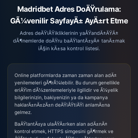
Madridbet Adres DoÄŸrulama:
GÃ¼venilir SayfayÄ± AyÄ±rt Etme
Adres deÄŸiÅŸikliklerinin yaÅŸandÄ±ÄŸÄ±
dÃ¶nemlerde doÄŸru baÄŸlantÄ±yÄ± tanÄ±mak
iÃ§in kÄ±sa kontrol listesi.
Online platformlarda zaman zaman alan adÄ±
yenilemeleri gÃ¶rÃ¼lebilir. Bu durum genellikle
eriÅŸim dÃ¼zenlemeleriyle ilgilidir ve Ã¼yelik
bilgilerinizin, bakiyenizin ya da kampanya
haklarÄ±nÄ±zÄ±n deÄŸiÅŸtiÄŸi anlamÄ±na
gelmez.
BaÄŸlantÄ±ya ulaÅŸÄ±rken alan adÄ±nÄ±
kontrol etmek, HTTPS simgesini gÃ¶rmek ve