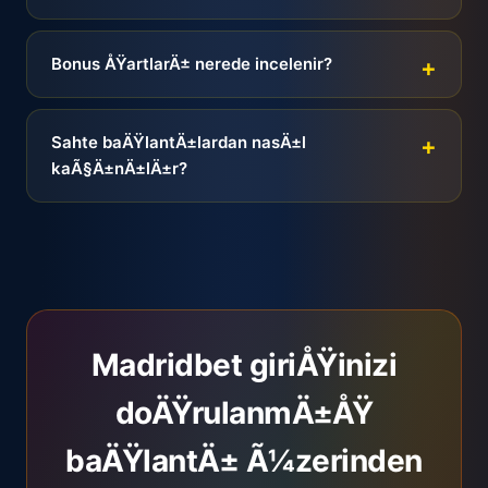
Bonus ÅŸartlarÄ± nerede incelenir?
Sahte baÄŸlantÄ±lardan nasÄ±l
kaÃ§Ä±nÄ±lÄ±r?
Madridbet giriÅŸinizi
doÄŸrulanmÄ±ÅŸ
baÄŸlantÄ± Ã¼zerinden