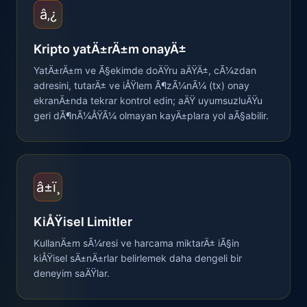
â‚¿
Kripto yatÄ±rÄ±m onayÄ±
YatÄ±rÄ±m ve Ã§ekimde doÄŸru aÄŸÄ±, cÃ¼zdan
adresini, tutarÄ± ve iÅŸlem Ã¶zÃ¼nÃ¼ (tx) onay
ekranÄ±nda tekrar kontrol edin; aÄŸ uyumsuzluÄŸu
geri dÃ¶nÃ¼ÅŸÃ¼ olmayan kayÄ±plara yol aÃ§abilir.
â±ï¸
KiÅŸisel Limitler
KullanÄ±m sÃ¼resi ve harcama miktarÄ± iÃ§in
kiÅŸisel sÄ±nÄ±rlar belirlemek daha dengeli bir
deneyim saÄŸlar.