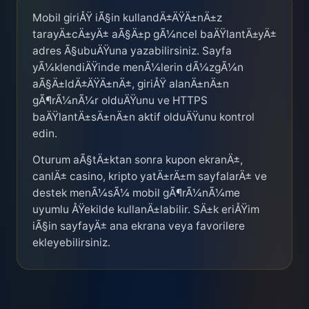
Mobil giriÅŸ iÃ§in kullandÄ±ÄŸÄ±nÄ±z
tarayÄ±cÄ±yÄ± aÃ§Ä±p gÃ¼ncel baÄŸlantÄ±yÄ±
adres Ã§ubuÄŸuna yazabilirsiniz. Sayfa
yÃ¼klendiÄŸinde menÃ¼lerin dÃ¼zgÃ¼n
aÃ§Ä±ldÄ±ÄŸÄ±nÄ±, giriÅŸ alanÄ±nÄ±n
gÃ¶rÃ¼nÃ¼r olduÄŸunu ve HTTPS
baÄŸlantÄ±sÄ±nÄ±n aktif olduÄŸunu kontrol
edin.
Oturum aÃ§tÄ±ktan sonra kupon ekranÄ±,
canlÄ± casino, kripto yatÄ±rÄ±m sayfalarÄ± ve
destek menÃ¼sÃ¼ mobil gÃ¶rÃ¼nÃ¼me
uyumlu ÅŸekilde kullanÄ±labilir. SÄ±k eriÅŸim
iÃ§in sayfayÄ± ana ekrana veya favorilere
ekleyebilirsiniz.