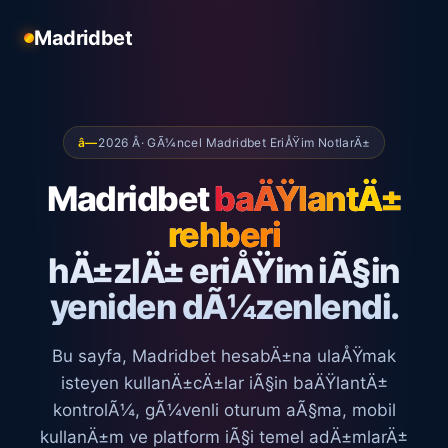
Madridbet
â—
2026 Â· GÃ¼ncel Madridbet EriÅŸim NotlarÄ±
Madridbet
baÄŸlantÄ±
rehberi
hÄ±zlÄ± eriÅŸim iÃ§in
yeniden dÃ¼zenlendi.
Bu sayfa, Madridbet hesabÄ±na ulaÅŸmak
isteyen kullanÄ±cÄ±lar iÃ§in baÄŸlantÄ±
kontrolÃ¼, gÃ¼venli oturum aÃ§ma, mobil
kullanÄ±m ve platform iÃ§i temel adÄ±mlarÄ±