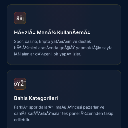
âš¡
HÄ±zlÄ± MenÃ¼ KullanÄ±mÄ±
Spor, casino, kripto yatÄ±rÄ±m ve destek
bÃ¶lÃ¼mleri arasÄ±nda geÃ§iÅŸ yapmak iÃ§in sayfa
iÃ§i alanlar dÃ¼zenli bir yapÄ± izler.
ðŸŽ¯
Bahis Kategorileri
FarklÄ± spor dallarÄ±, maÃ§ Ã¶ncesi pazarlar ve
canlÄ± karÅŸÄ±laÅŸmalar tek panel Ã¼zerinden takip
edilebilir.