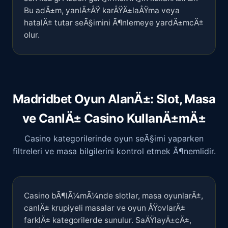
Bu adÄ±m, yanlÄ±ÅŸ karÅŸÄ±laÅŸma veya
hatalÄ± tutar seÃ§imini Ã¶nlemeye yardÄ±mcÄ±
olur.
Madridbet Oyun AlanÄ±: Slot, Masa
ve CanlÄ± Casino KullanÄ±mÄ±
Casino kategorilerinde oyun seÃ§imi yaparken
filtreleri ve masa bilgilerini kontrol etmek Ã¶nemlidir.
Casino bÃ¶lÃ¼mÃ¼nde slotlar, masa oyunlarÄ±,
canlÄ± krupiyeli masalar ve oyun ÅŸovlarÄ±
farklÄ± kategorilerde sunulur. SaÄŸlayÄ±cÄ±,