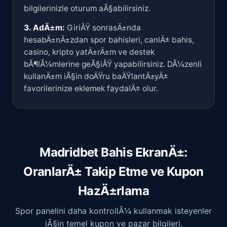
bilgilerinizle oturum aÃ§abilirsiniz.
3. AdÄ±m:
GiriÅŸ sonrasÄ±nda
hesabÄ±nÄ±zdan spor bahisleri, canlÄ± bahis,
casino, kripto yatÄ±rÄ±m ve destek
bÃ¶lÃ¼mlerine geÃ§iÅŸ yapabilirsiniz. DÃ¼zenli
kullanÄ±m iÃ§in doÄŸru baÄŸlantÄ±yÄ±
favorilerinize eklemek faydalÄ± olur.
Madridbet Bahis EkranÄ±:
OranlarÄ± Takip Etme ve Kupon
HazÄ±rlama
Spor panelini daha kontrollÃ¼ kullanmak isteyenler
iÃ§in temel kupon ve pazar bilgileri.