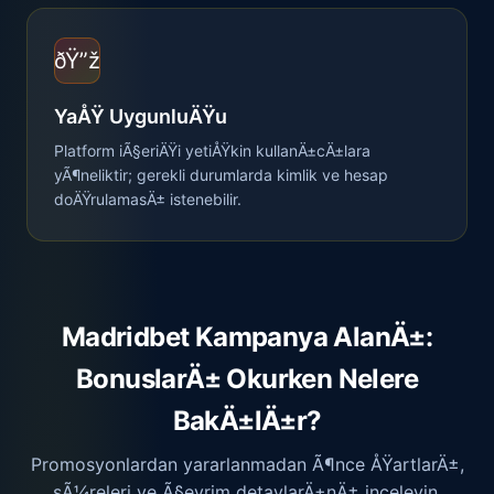
ðŸ”ž
YaÅŸ UygunluÄŸu
Platform iÃ§eriÄŸi yetiÅŸkin kullanÄ±cÄ±lara
yÃ¶neliktir; gerekli durumlarda kimlik ve hesap
doÄŸrulamasÄ± istenebilir.
Madridbet Kampanya AlanÄ±:
BonuslarÄ± Okurken Nelere
BakÄ±lÄ±r?
Promosyonlardan yararlanmadan Ã¶nce ÅŸartlarÄ±,
sÃ¼releri ve Ã§evrim detaylarÄ±nÄ± inceleyin.