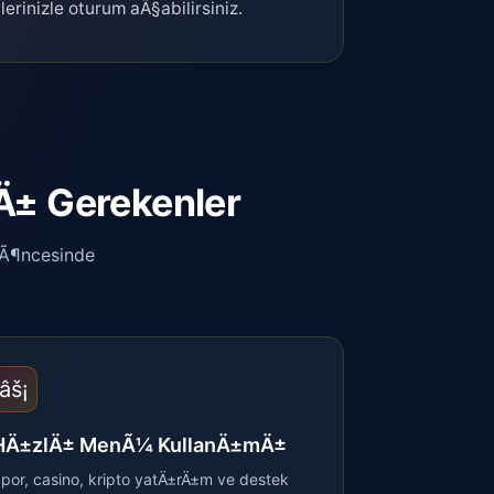
rinizle oturum aÃ§abilirsiniz.
Ä± Gerekenler
 Ã¶ncesinde
âš¡
HÄ±zlÄ± MenÃ¼ KullanÄ±mÄ±
por, casino, kripto yatÄ±rÄ±m ve destek