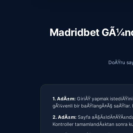
Madridbet GÃ¼n
DoÄŸru sa
1. AdÄ±m:
GiriÅŸ yapmak istediÄŸi
gÃ¼venli bir baÅŸlangÄ±Ã§ saÄŸlar.
2. AdÄ±m:
Sayfa aÃ§Ä±ldÄ±ÄŸÄ±nda k
Kontroller tamamlandÄ±ktan sonra kul