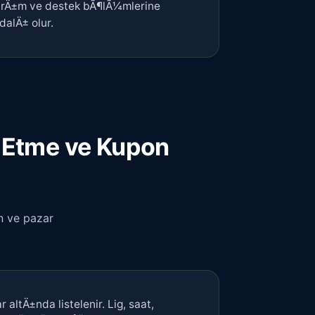
Ä±rÄ±m ve destek bÃ¶lÃ¼mlerine
dalÄ± olur.
 Etme ve Kupon
n ve pazar
ltÄ±nda listelenir. Lig, saat,