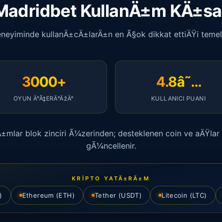
Madridbet KullanÄ±m KÄ±sa 
eneyiminde kullanÄ±cÄ±larÄ±n en Ã§ok dikkat ettiÄŸi temel 
3000+
4.8â˜…
OYUN Ä°Ã‡ERÄ°ÄžÄ°
KULLANICI PUANI
±mlar blok zinciri Ã¼zerinden; desteklenen coin ve aÄŸlar
gÃ¼ncellenir.
KRIPTO YATÄ±RÄ±M
)
Ethereum (ETH)
Tether (USDT)
Litecoin (LTC)