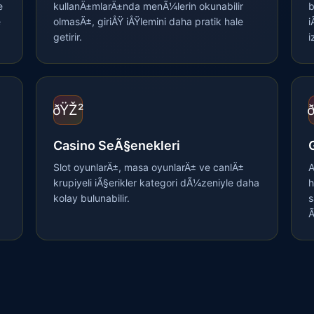
e
kullanÄ±mlarÄ±nda menÃ¼lerin okunabilir
b
e
olmasÄ±, giriÅŸ iÅŸlemini daha pratik hale
i
getirir.
i
ðŸŽ²
ð
Casino SeÃ§enekleri
Slot oyunlarÄ±, masa oyunlarÄ± ve canlÄ±
A
krupiyeli iÃ§erikler kategori dÃ¼zeniyle daha
h
kolay bulunabilir.
s
Ã