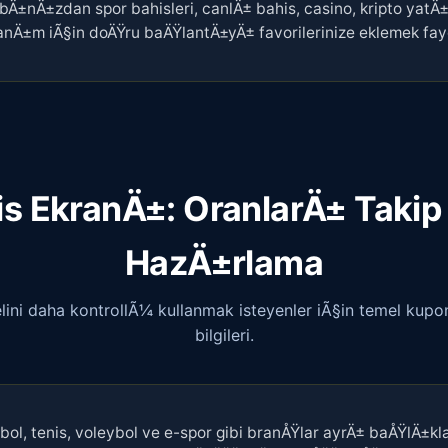
Ä±nÄ±zdan spor bahisleri, canlÄ± bahis, casino, kripto yat
lanÄ±m iÃ§in doÄŸru baÄŸlantÄ±yÄ± favorilerinize eklemek fay
is EkranÄ±: OranlarÄ± Takip
HazÄ±rlama
lini daha kontrollÃ¼ kullanmak isteyenler iÃ§in temel kupo
bilgileri.
, tenis, voleybol ve e-spor gibi branÅŸlar ayrÄ± baÅŸlÄ±klar a