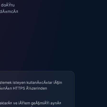
, doÄŸru
ardÄ±mcÄ±
izlemek isteyen kullanÄ±cÄ±lar iÃ§in
tÄ±nÄ±n HTTPS Ã¼zerinden
aklarÄ± ve iÅŸlem geÃ§miÅŸi aynÄ±