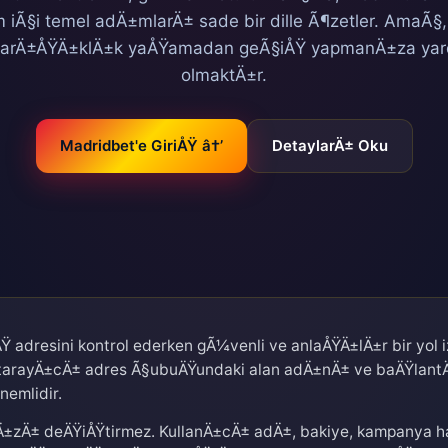
m iÃ§i temel adÄ±mlarÄ± sade bir dille Ã¶zetler. AmaÃ§
karÄ±ÅŸÄ±klÄ±k yaÅŸamadan geÃ§iÅŸ yapmanÄ±za y
olmaktÄ±r.
Madridbet'e GiriÅŸ â†’
DetaylarÄ± Oku
iÅŸ adresini kontrol ederken gÃ¼venli ve anlaÅŸÄ±lÄ±r bir yol 
 tarayÄ±cÄ± adres Ã§ubuÄŸundaki alan adÄ±nÄ± ve baÄŸlan
emlidir.
nÄ±zÄ± deÄŸiÅŸtirmez. KullanÄ±cÄ± adÄ±, bakiye, kampanya h