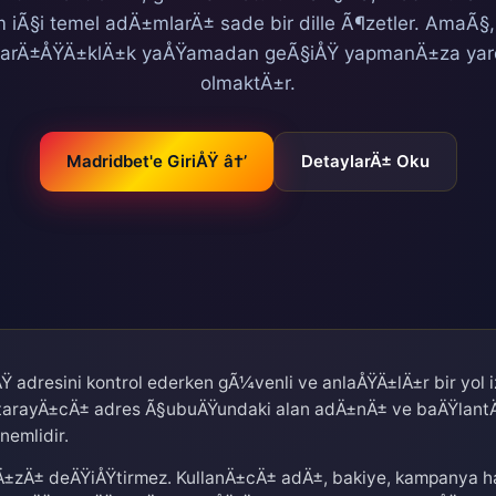
m iÃ§i temel adÄ±mlarÄ± sade bir dille Ã¶zetler. AmaÃ§
karÄ±ÅŸÄ±klÄ±k yaÅŸamadan geÃ§iÅŸ yapmanÄ±za y
olmaktÄ±r.
Madridbet'e GiriÅŸ â†’
DetaylarÄ± Oku
iÅŸ adresini kontrol ederken gÃ¼venli ve anlaÅŸÄ±lÄ±r bir yol 
 tarayÄ±cÄ± adres Ã§ubuÄŸundaki alan adÄ±nÄ± ve baÄŸlan
emlidir.
nÄ±zÄ± deÄŸiÅŸtirmez. KullanÄ±cÄ± adÄ±, bakiye, kampanya h