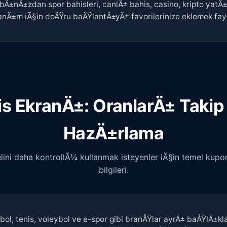
Ä±nÄ±zdan spor bahisleri, canlÄ± bahis, casino, kripto yat
lanÄ±m iÃ§in doÄŸru baÄŸlantÄ±yÄ± favorilerinize eklemek fay
is EkranÄ±: OranlarÄ± Takip
HazÄ±rlama
lini daha kontrollÃ¼ kullanmak isteyenler iÃ§in temel kupo
bilgileri.
, tenis, voleybol ve e-spor gibi branÅŸlar ayrÄ± baÅŸlÄ±klar a