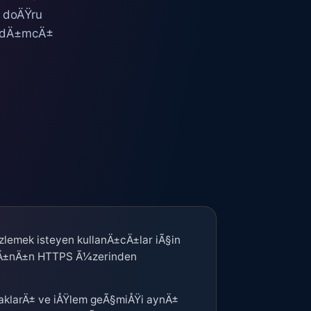
, doÄŸru
ardÄ±mcÄ±
izlemek isteyen kullanÄ±cÄ±lar iÃ§in
tÄ±nÄ±n HTTPS Ã¼zerinden
aklarÄ± ve iÅŸlem geÃ§miÅŸi aynÄ±