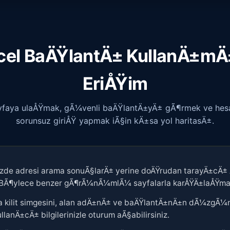
cel BaÄŸlantÄ± KullanÄ±m
EriÅŸim
yfaya ulaÅŸmak, gÃ¼venli baÄŸlantÄ±yÄ± gÃ¶rmek ve he
sorunsuz giriÅŸ yapmak iÃ§in kÄ±sa yol haritasÄ±.
nizde adresi arama sonuÃ§larÄ± yerine doÄŸrudan tarayÄ±c
 BÃ¶ylece benzer gÃ¶rÃ¼nÃ¼mlÃ¼ sayfalarla karÅŸÄ±laÅŸma i
ilit simgesini, alan adÄ±nÄ± ve baÄŸlantÄ±nÄ±n dÃ¼zgÃ¼n 
lanÄ±cÄ± bilgilerinizle oturum aÃ§abilirsiniz.