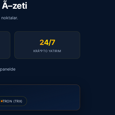
Ã–zeti
noktalar.
24/7
KRÄ°PTO YATIRIM
 panelde
TRON (TRX)