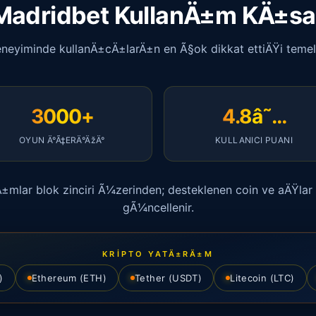
Madridbet KullanÄ±m KÄ±sa 
eneyiminde kullanÄ±cÄ±larÄ±n en Ã§ok dikkat ettiÄŸi temel 
3000+
4.8â˜…
OYUN Ä°Ã‡ERÄ°ÄžÄ°
KULLANICI PUANI
±mlar blok zinciri Ã¼zerinden; desteklenen coin ve aÄŸlar
gÃ¼ncellenir.
KRIPTO YATÄ±RÄ±M
)
Ethereum (ETH)
Tether (USDT)
Litecoin (LTC)