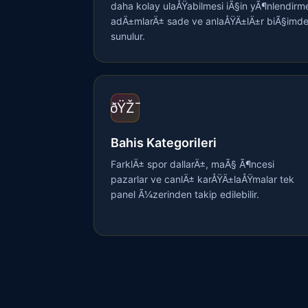
daha kolay ulaÅŸabilmesi iÃ§in yÃ¶nlendirm
adÄ±mlarÄ± sade ve anlaÅŸÄ±lÄ±r biÃ§imd
sunulur.
ðŸŽ¯
Bahis Kategorileri
FarklÄ± spor dallarÄ±, maÃ§ Ã¶ncesi
pazarlar ve canlÄ± karÅŸÄ±laÅŸmalar tek
panel Ã¼zerinden takip edilebilir.