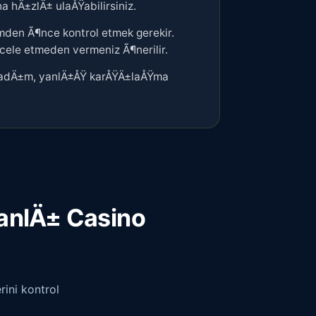
hÄ±zlÄ± ulaÅŸabilirsiniz.
den Ã¶nce kontrol etmek gerekir.
acele etmeden vermeniz Ã¶nerilir.
u adÄ±m, yanlÄ±ÅŸ karÅŸÄ±laÅŸma
anlÄ± Casino
rini kontrol