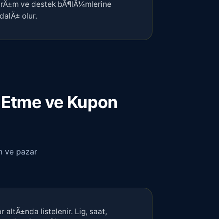
Ä±rÄ±m ve destek bÃ¶lÃ¼mlerine
dalÄ± olur.
 Etme ve Kupon
n ve pazar
ltÄ±nda listelenir. Lig, saat,