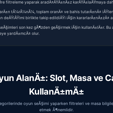
e filtreleme yaparak aradÄ±ÄŸÄ±nÄ±z karÅŸÄ±laÅŸmaya daha 
zarÄ±n tÃ¼rÃ¼nÃ¼, toplam oranÄ± ve bahis tutarÄ±nÄ± iÅŸlem
n deÄŸiÅŸimi birlikte takip edildiÄŸi iÃ§in kararlarÄ±nÄ±zÄ± 
eÃ§imleri son kez gÃ¶zden geÃ§irmek iÃ§in kullanÄ±lÄ±r. B
meye yardÄ±mcÄ± olur.
yun AlanÄ±: Slot, Masa ve C
KullanÄ±mÄ±
gorilerinde oyun seÃ§imi yaparken filtreleri ve masa bilgile
etmek Ã¶nemlidir.