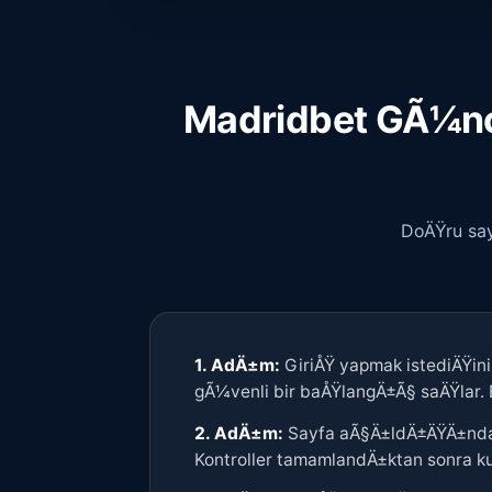
Madridbet GÃ¼n
DoÄŸru sa
1. AdÄ±m:
GiriÅŸ yapmak istediÄŸi
gÃ¼venli bir baÅŸlangÄ±Ã§ saÄŸlar.
2. AdÄ±m:
Sayfa aÃ§Ä±ldÄ±ÄŸÄ±nda k
Kontroller tamamlandÄ±ktan sonra kul