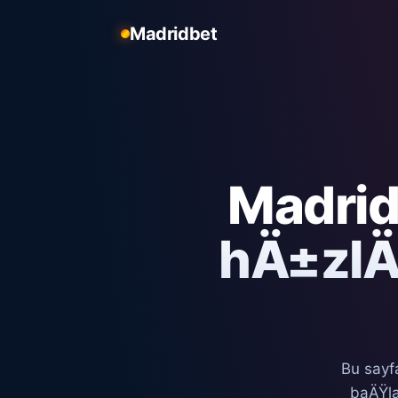
Madridbet
Madri
hÄ±zlÄ
Bu sayf
baÄŸla