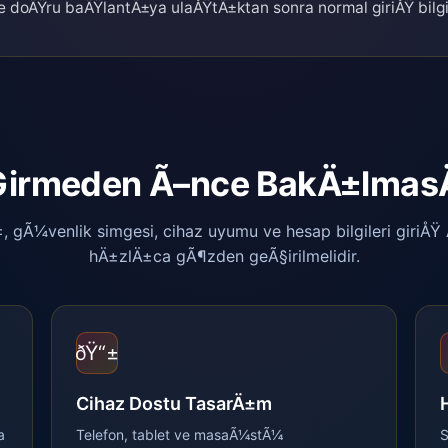
 doÄŸru baÄŸlantÄ±ya ulaÅŸtÄ±ktan sonra normal giriÅŸ bilgile
Girmeden Ã–nce BakÄ±lmas
, gÃ¼venlik simgesi, cihaz uyumu ve hesap bilgileri giriÅŸ
hÄ±zlÄ±ca gÃ¶zden geÃ§irilmelidir.
ðŸ“±
Cihaz Dostu TasarÄ±m
a
Telefon, tablet ve masaÃ¼stÃ¼
S