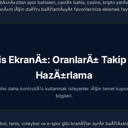
Ä±nÄ±zdan spor bahisleri, canlÄ± bahis, casino, kripto yat
lanÄ±m iÃ§in doÄŸru baÄŸlantÄ±yÄ± favorilerinize eklemek fay
is EkranÄ±: OranlarÄ± Takip
HazÄ±rlama
lini daha kontrollÃ¼ kullanmak isteyenler iÃ§in temel kupo
bilgileri.
, tenis, voleybol ve e-spor gibi branÅŸlar ayrÄ± baÅŸlÄ±klar a