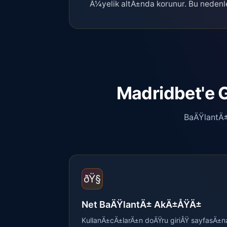
Ã¼yelik altÄ±nda korunur. Bu nedenle
Madridbet'e 
BaÄŸlantÄ±
ðŸ§­
Net BaÄŸlantÄ± AkÄ±ÅŸÄ±
KullanÄ±cÄ±larÄ±n doÄŸru giriÅŸ sayfasÄ±n