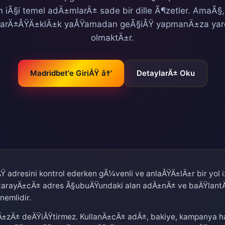
m iÃ§i temel adÄ±mlarÄ± sade bir dille Ã¶zetler. AmaÃ§
karÄ±ÅŸÄ±klÄ±k yaÅŸamadan geÃ§iÅŸ yapmanÄ±za y
olmaktÄ±r.
Madridbet'e GiriÅŸ â†’
DetaylarÄ± Oku
iÅŸ adresini kontrol ederken gÃ¼venli ve anlaÅŸÄ±lÄ±r bir yol 
 tarayÄ±cÄ± adres Ã§ubuÄŸundaki alan adÄ±nÄ± ve baÄŸlan
emlidir.
nÄ±zÄ± deÄŸiÅŸtirmez. KullanÄ±cÄ± adÄ±, bakiye, kampanya h