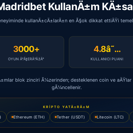
Madridbet KullanÄ±m KÄ±sa 
eneyiminde kullanÄ±cÄ±larÄ±n en Ã§ok dikkat ettiÄŸi temel 
3000+
4.8â˜…
OYUN Ä°Ã‡ERÄ°ÄžÄ°
KULLANICI PUANI
±mlar blok zinciri Ã¼zerinden; desteklenen coin ve aÄŸlar
gÃ¼ncellenir.
KRIPTO YATÄ±RÄ±M
)
Ethereum (ETH)
Tether (USDT)
Litecoin (LTC)