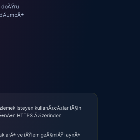
, doÄŸru
ardÄ±mcÄ±
izlemek isteyen kullanÄ±cÄ±lar iÃ§in
tÄ±nÄ±n HTTPS Ã¼zerinden
aklarÄ± ve iÅŸlem geÃ§miÅŸi aynÄ±