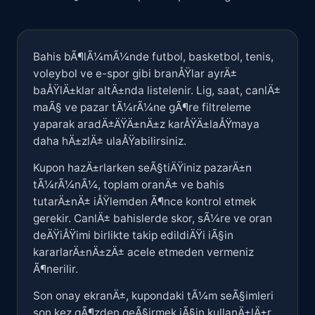
Bahis bÃ¶lÃ¼mÃ¼nde futbol, basketbol, tenis,
voleybol ve e-spor gibi branÅŸlar ayrÄ±
baÅŸlÄ±klar altÄ±nda listelenir. Lig, saat, canlÄ±
maÃ§ ve pazar tÃ¼rÃ¼ne gÃ¶re filtreleme
yaparak aradÄ±ÄŸÄ±nÄ±z karÅŸÄ±laÅŸmaya
daha hÄ±zlÄ± ulaÅŸabilirsiniz.
Kupon hazÄ±rlarken seÃ§tiÄŸiniz pazarÄ±n
tÃ¼rÃ¼nÃ¼, toplam oranÄ± ve bahis
tutarÄ±nÄ± iÅŸlemden Ã¶nce kontrol etmek
gerekir. CanlÄ± bahislerde skor, sÃ¼re ve oran
deÄŸiÅŸimi birlikte takip edildiÄŸi iÃ§in
kararlarÄ±nÄ±zÄ± acele etmeden vermeniz
Ã¶nerilir.
Son onay ekranÄ±, kupondaki tÃ¼m seÃ§imleri
son kez gÃ¶zden geÃ§irmek iÃ§in kullanÄ±lÄ±r.