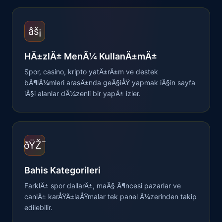
âš¡
HÄ±zlÄ± MenÃ¼ KullanÄ±mÄ±
Spor, casino, kripto yatÄ±rÄ±m ve destek
bÃ¶lÃ¼mleri arasÄ±nda geÃ§iÅŸ yapmak iÃ§in sayfa
iÃ§i alanlar dÃ¼zenli bir yapÄ± izler.
ðŸŽ¯
Bahis Kategorileri
FarklÄ± spor dallarÄ±, maÃ§ Ã¶ncesi pazarlar ve
canlÄ± karÅŸÄ±laÅŸmalar tek panel Ã¼zerinden takip
edilebilir.