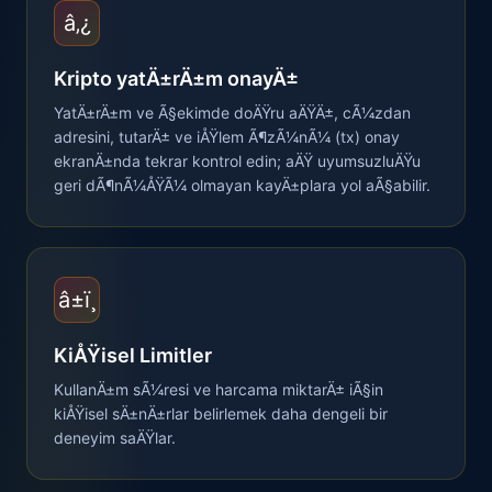
â‚¿
Kripto yatÄ±rÄ±m onayÄ±
YatÄ±rÄ±m ve Ã§ekimde doÄŸru aÄŸÄ±, cÃ¼zdan
adresini, tutarÄ± ve iÅŸlem Ã¶zÃ¼nÃ¼ (tx) onay
ekranÄ±nda tekrar kontrol edin; aÄŸ uyumsuzluÄŸu
geri dÃ¶nÃ¼ÅŸÃ¼ olmayan kayÄ±plara yol aÃ§abilir.
â±ï¸
KiÅŸisel Limitler
KullanÄ±m sÃ¼resi ve harcama miktarÄ± iÃ§in
kiÅŸisel sÄ±nÄ±rlar belirlemek daha dengeli bir
deneyim saÄŸlar.