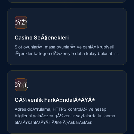
ðŸŽ²
Casino SeÃ§enekleri
Slot oyunlarÄ±, masa oyunlarÄ± ve canlÄ± krupiyeli
iÃ§erikler kategori dÃ¼zeniyle daha kolay bulunabilir.
ðŸ›¡ï¸
GÃ¼venlik FarkÄ±ndalÄ±ÄŸÄ±
Adres doÄŸrulama, HTTPS kontrolÃ¼ ve hesap
bilgilerini yalnÄ±zca gÃ¼venilir sayfalarda kullanma
alÄ±ÅŸkanlÄ±ÄŸÄ± Ã¶ne Ã§Ä±karÄ±lÄ±r.