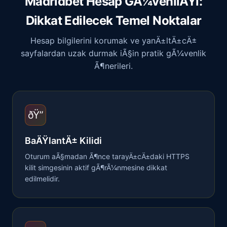
Madridbet Hesap GÃ¼venliÄŸi:
Dikkat Edilecek Temel Noktalar
Hesap bilgilerini korumak ve yanÄ±ltÄ±cÄ±
sayfalardan uzak durmak iÃ§in pratik gÃ¼venlik
Ã¶nerileri.
ðŸ”
BaÄŸlantÄ± Kilidi
Oturum aÃ§madan Ã¶nce tarayÄ±cÄ±daki HTTPS
kilit simgesinin aktif gÃ¶rÃ¼nmesine dikkat
edilmelidir.