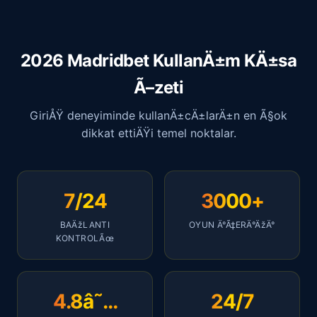
2026 Madridbet KullanÄ±m KÄ±sa
Ã–zeti
GiriÅŸ deneyiminde kullanÄ±cÄ±larÄ±n en Ã§ok
dikkat ettiÄŸi temel noktalar.
7/24
3000+
BAÄžLANTI
OYUN Ä°Ã‡ERÄ°ÄžÄ°
KONTROLÃœ
4.8â˜…
24/7