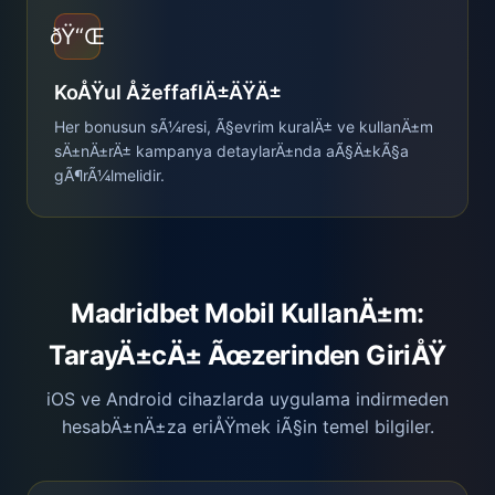
ðŸ“Œ
KoÅŸul ÅžeffaflÄ±ÄŸÄ±
Her bonusun sÃ¼resi, Ã§evrim kuralÄ± ve kullanÄ±m
sÄ±nÄ±rÄ± kampanya detaylarÄ±nda aÃ§Ä±kÃ§a
gÃ¶rÃ¼lmelidir.
Madridbet Mobil KullanÄ±m:
TarayÄ±cÄ± Ãœzerinden GiriÅŸ
iOS ve Android cihazlarda uygulama indirmeden
hesabÄ±nÄ±za eriÅŸmek iÃ§in temel bilgiler.