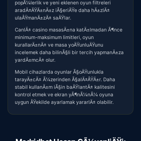
popÃ¼lerlik ve yeni eklenen oyun filtreleri
aradÄ±ÄŸÄ±nÄ±z iÃ§eriÄŸe daha hÄ±zlÄ±
ulaÅŸmanÄ±zÄ± saÄŸlar.
CanlÄ± casino masasÄ±na katÄ±lmadan Ã¶nce
minimum-maksimum limitleri, oyun
kurallarÄ±nÄ± ve masa yoÄŸunluÄŸunu
incelemek daha bilinÃ§li bir tercih yapmanÄ±za
yardÄ±mcÄ± olur.
Mobil cihazlarda oyunlar Ã§oÄŸunlukla
tarayÄ±cÄ± Ã¼zerinden Ã§alÄ±ÅŸÄ±r. Daha
stabil kullanÄ±m iÃ§in baÄŸlantÄ± kalitesini
kontrol etmek ve ekran yÃ¶nÃ¼nÃ¼ oyuna
uygun ÅŸekilde ayarlamak yararlÄ± olabilir.