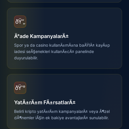
ðŸ”„
Ä°ade KampanyalarÄ±
Spor ya da casino kullanÄ±mÄ±na baÄŸlÄ± kayÄ±p
iadesi seÃ§enekleri kullanÄ±cÄ± panelinde
duyurulabilir.
ðŸ’°
YatÄ±rÄ±m FÄ±rsatlarÄ±
Belirli kripto yatÄ±rÄ±m kampanyalarÄ± veya Ã¶zel
dÃ¶nemler iÃ§in ek bakiye avantajlarÄ± sunulabilir.