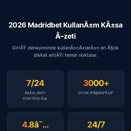
2026 Madridbet KullanÄ±m KÄ±sa
Ã–zeti
GiriÅŸ deneyiminde kullanÄ±cÄ±larÄ±n en Ã§ok
dikkat ettiÄŸi temel noktalar.
7/24
3000+
BAÄžLANTI
OYUN Ä°Ã‡ERÄ°ÄžÄ°
KONTROLÃœ
4.8â˜…
24/7