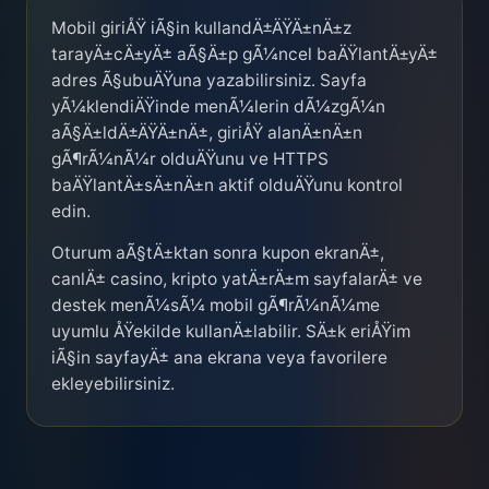
Mobil giriÅŸ iÃ§in kullandÄ±ÄŸÄ±nÄ±z
tarayÄ±cÄ±yÄ± aÃ§Ä±p gÃ¼ncel baÄŸlantÄ±yÄ±
adres Ã§ubuÄŸuna yazabilirsiniz. Sayfa
yÃ¼klendiÄŸinde menÃ¼lerin dÃ¼zgÃ¼n
aÃ§Ä±ldÄ±ÄŸÄ±nÄ±, giriÅŸ alanÄ±nÄ±n
gÃ¶rÃ¼nÃ¼r olduÄŸunu ve HTTPS
baÄŸlantÄ±sÄ±nÄ±n aktif olduÄŸunu kontrol
edin.
Oturum aÃ§tÄ±ktan sonra kupon ekranÄ±,
canlÄ± casino, kripto yatÄ±rÄ±m sayfalarÄ± ve
destek menÃ¼sÃ¼ mobil gÃ¶rÃ¼nÃ¼me
uyumlu ÅŸekilde kullanÄ±labilir. SÄ±k eriÅŸim
iÃ§in sayfayÄ± ana ekrana veya favorilere
ekleyebilirsiniz.