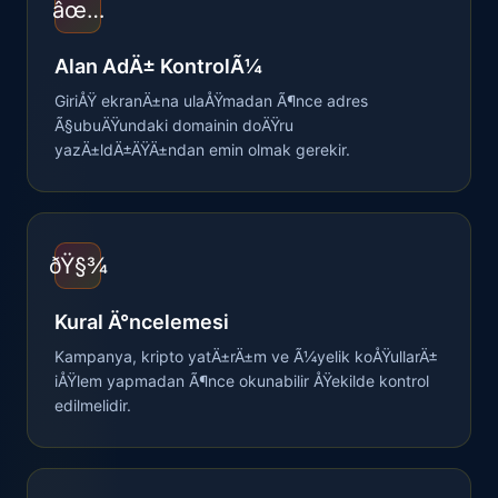
âœ…
Alan AdÄ± KontrolÃ¼
GiriÅŸ ekranÄ±na ulaÅŸmadan Ã¶nce adres
Ã§ubuÄŸundaki domainin doÄŸru
yazÄ±ldÄ±ÄŸÄ±ndan emin olmak gerekir.
ðŸ§¾
Kural Ä°ncelemesi
Kampanya, kripto yatÄ±rÄ±m ve Ã¼yelik koÅŸullarÄ±
iÅŸlem yapmadan Ã¶nce okunabilir ÅŸekilde kontrol
edilmelidir.