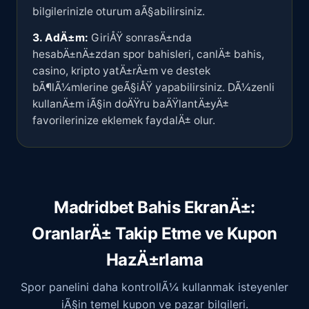
bilgilerinizle oturum aÃ§abilirsiniz.
3. AdÄ±m:
GiriÅŸ sonrasÄ±nda
hesabÄ±nÄ±zdan spor bahisleri, canlÄ± bahis,
casino, kripto yatÄ±rÄ±m ve destek
bÃ¶lÃ¼mlerine geÃ§iÅŸ yapabilirsiniz. DÃ¼zenli
kullanÄ±m iÃ§in doÄŸru baÄŸlantÄ±yÄ±
favorilerinize eklemek faydalÄ± olur.
Madridbet Bahis EkranÄ±:
OranlarÄ± Takip Etme ve Kupon
HazÄ±rlama
Spor panelini daha kontrollÃ¼ kullanmak isteyenler
iÃ§in temel kupon ve pazar bilgileri.