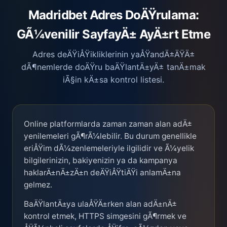
Madridbet Adres DoÄŸrulama:
GÃ¼venilir SayfayÄ± AyÄ±rt Etme
Adres deÄŸiÅŸikliklerinin yaÅŸandÄ±ÄŸÄ±
dÃ¶nemlerde doÄŸru baÄŸlantÄ±yÄ± tanÄ±mak
iÃ§in kÄ±sa kontrol listesi.
Online platformlarda zaman zaman alan adÄ±
yenilemeleri gÃ¶rÃ¼lebilir. Bu durum genellikle
eriÅŸim dÃ¼zenlemeleriyle ilgilidir ve Ã¼yelik
bilgilerinizin, bakiyenizin ya da kampanya
haklarÄ±nÄ±zÄ±n deÄŸiÅŸtiÄŸi anlamÄ±na
gelmez.
BaÄŸlantÄ±ya ulaÅŸÄ±rken alan adÄ±nÄ±
kontrol etmek, HTTPS simgesini gÃ¶rmek ve