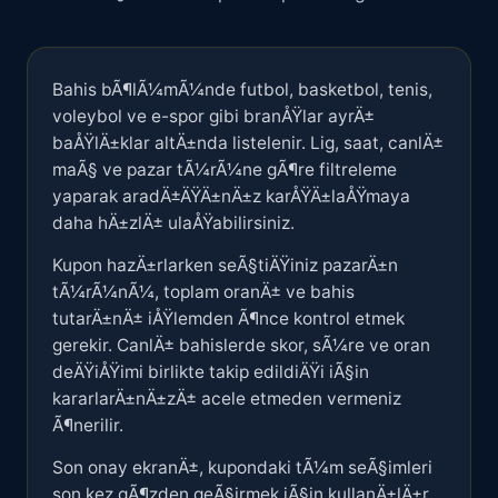
Bahis bÃ¶lÃ¼mÃ¼nde futbol, basketbol, tenis,
voleybol ve e-spor gibi branÅŸlar ayrÄ±
baÅŸlÄ±klar altÄ±nda listelenir. Lig, saat, canlÄ±
maÃ§ ve pazar tÃ¼rÃ¼ne gÃ¶re filtreleme
yaparak aradÄ±ÄŸÄ±nÄ±z karÅŸÄ±laÅŸmaya
daha hÄ±zlÄ± ulaÅŸabilirsiniz.
Kupon hazÄ±rlarken seÃ§tiÄŸiniz pazarÄ±n
tÃ¼rÃ¼nÃ¼, toplam oranÄ± ve bahis
tutarÄ±nÄ± iÅŸlemden Ã¶nce kontrol etmek
gerekir. CanlÄ± bahislerde skor, sÃ¼re ve oran
deÄŸiÅŸimi birlikte takip edildiÄŸi iÃ§in
kararlarÄ±nÄ±zÄ± acele etmeden vermeniz
Ã¶nerilir.
Son onay ekranÄ±, kupondaki tÃ¼m seÃ§imleri
son kez gÃ¶zden geÃ§irmek iÃ§in kullanÄ±lÄ±r.