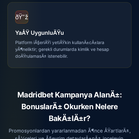
ðŸ”ž
YaÅŸ UygunluÄŸu
Platform iÃ§eriÄŸi yetiÅŸkin kullanÄ±cÄ±lara
yÃ¶neliktir; gerekli durumlarda kimlik ve hesap
doÄŸrulamasÄ± istenebilir.
Madridbet Kampanya AlanÄ±:
BonuslarÄ± Okurken Nelere
BakÄ±lÄ±r?
Promosyonlardan yararlanmadan Ã¶nce ÅŸartlarÄ±,
sÃ¼releri ve Ã§evrim detaylarÄ±nÄ± inceleyin.