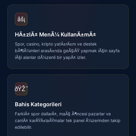
âš¡
HÄ±zlÄ± MenÃ¼ KullanÄ±mÄ±
Spor, casino, kripto yatÄ±rÄ±m ve destek
bÃ¶lÃ¼mleri arasÄ±nda geÃ§iÅŸ yapmak iÃ§in sayfa
iÃ§i alanlar dÃ¼zenli bir yapÄ± izler.
ðŸŽ¯
Bahis Kategorileri
FarklÄ± spor dallarÄ±, maÃ§ Ã¶ncesi pazarlar ve
canlÄ± karÅŸÄ±laÅŸmalar tek panel Ã¼zerinden takip
edilebilir.