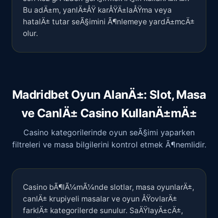
Bu adÄ±m, yanlÄ±ÅŸ karÅŸÄ±laÅŸma veya
hatalÄ± tutar seÃ§imini Ã¶nlemeye yardÄ±mcÄ±
olur.
Madridbet Oyun AlanÄ±: Slot, Masa
ve CanlÄ± Casino KullanÄ±mÄ±
Casino kategorilerinde oyun seÃ§imi yaparken
filtreleri ve masa bilgilerini kontrol etmek Ã¶nemlidir.
Casino bÃ¶lÃ¼mÃ¼nde slotlar, masa oyunlarÄ±,
canlÄ± krupiyeli masalar ve oyun ÅŸovlarÄ±
farklÄ± kategorilerde sunulur. SaÄŸlayÄ±cÄ±,