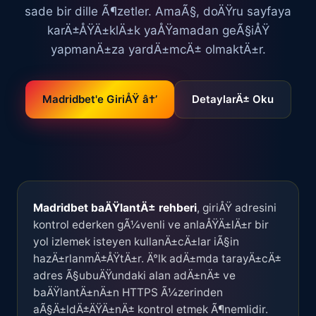
sade bir dille Ã¶zetler. AmaÃ§, doÄŸru sayfaya
karÄ±ÅŸÄ±klÄ±k yaÅŸamadan geÃ§iÅŸ
yapmanÄ±za yardÄ±mcÄ± olmaktÄ±r.
Madridbet'e GiriÅŸ â†’
DetaylarÄ± Oku
Madridbet baÄŸlantÄ± rehberi
, giriÅŸ adresini
kontrol ederken gÃ¼venli ve anlaÅŸÄ±lÄ±r bir
yol izlemek isteyen kullanÄ±cÄ±lar iÃ§in
hazÄ±rlanmÄ±ÅŸtÄ±r. Ä°lk adÄ±mda tarayÄ±cÄ±
adres Ã§ubuÄŸundaki alan adÄ±nÄ± ve
baÄŸlantÄ±nÄ±n HTTPS Ã¼zerinden
aÃ§Ä±ldÄ±ÄŸÄ±nÄ± kontrol etmek Ã¶nemlidir.