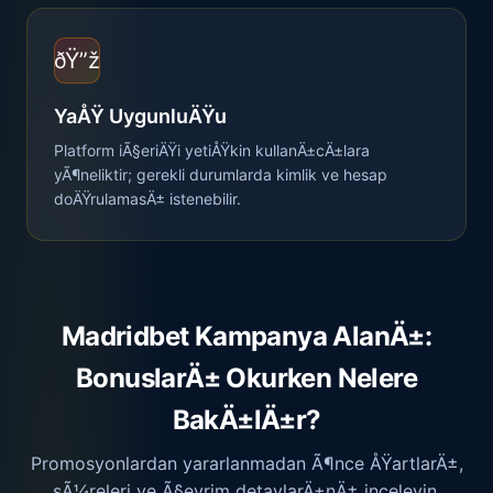
ðŸ”ž
YaÅŸ UygunluÄŸu
Platform iÃ§eriÄŸi yetiÅŸkin kullanÄ±cÄ±lara
yÃ¶neliktir; gerekli durumlarda kimlik ve hesap
doÄŸrulamasÄ± istenebilir.
Madridbet Kampanya AlanÄ±:
BonuslarÄ± Okurken Nelere
BakÄ±lÄ±r?
Promosyonlardan yararlanmadan Ã¶nce ÅŸartlarÄ±,
sÃ¼releri ve Ã§evrim detaylarÄ±nÄ± inceleyin.