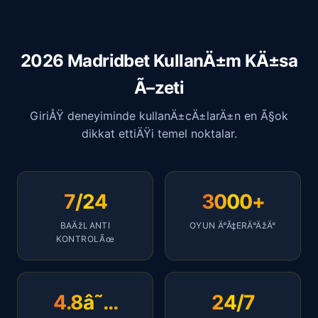
2026 Madridbet KullanÄ±m KÄ±sa
Ã–zeti
GiriÅŸ deneyiminde kullanÄ±cÄ±larÄ±n en Ã§ok
dikkat ettiÄŸi temel noktalar.
7/24
3000+
BAÄžLANTI
OYUN Ä°Ã‡ERÄ°ÄžÄ°
KONTROLÃœ
4.8â˜…
24/7