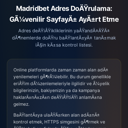
Madridbet Adres DoÄŸrulama:
GÃ¼venilir SayfayÄ± AyÄ±rt Etme
Adres deÄŸiÅŸikliklerinin yaÅŸandÄ±ÄŸÄ±
dÃ¶nemlerde doÄŸru baÄŸlantÄ±yÄ± tanÄ±mak
iÃ§in kÄ±sa kontrol listesi.
Online platformlarda zaman zaman alan adÄ±
yenilemeleri gÃ¶rÃ¼lebilir. Bu durum genellikle
eriÅŸim dÃ¼zenlemeleriyle ilgilidir ve Ã¼yelik
bilgilerinizin, bakiyenizin ya da kampanya
haklarÄ±nÄ±zÄ±n deÄŸiÅŸtiÄŸi anlamÄ±na
gelmez.
BaÄŸlantÄ±ya ulaÅŸÄ±rken alan adÄ±nÄ±
kontrol etmek, HTTPS simgesini gÃ¶rmek ve