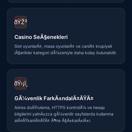
ðŸŽ²
Casino SeÃ§enekleri
Slot oyunlarÄ±, masa oyunlarÄ± ve canlÄ± krupiyeli
iÃ§erikler kategori dÃ¼zeniyle daha kolay bulunabilir.
ðŸ›¡ï¸
GÃ¼venlik FarkÄ±ndalÄ±ÄŸÄ±
Adres doÄŸrulama, HTTPS kontrolÃ¼ ve hesap
bilgilerini yalnÄ±zca gÃ¼venilir sayfalarda kullanma
alÄ±ÅŸkanlÄ±ÄŸÄ± Ã¶ne Ã§Ä±karÄ±lÄ±r.