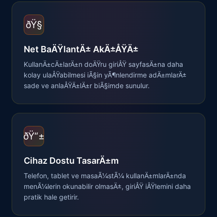
ðŸ§­
Net BaÄŸlantÄ± AkÄ±ÅŸÄ±
KullanÄ±cÄ±larÄ±n doÄŸru giriÅŸ sayfasÄ±na daha
kolay ulaÅŸabilmesi iÃ§in yÃ¶nlendirme adÄ±mlarÄ±
sade ve anlaÅŸÄ±lÄ±r biÃ§imde sunulur.
ðŸ“±
Cihaz Dostu TasarÄ±m
Telefon, tablet ve masaÃ¼stÃ¼ kullanÄ±mlarÄ±nda
menÃ¼lerin okunabilir olmasÄ±, giriÅŸ iÅŸlemini daha
pratik hale getirir.