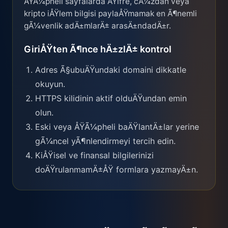
ÅŸÃ¼pheli sayfalarda ÅŸifre, cÃ¼zdan veya
kripto iÅŸlem bilgisi paylaÅŸmamak en Ã¶nemli
gÃ¼venlik adÄ±mlarÄ± arasÄ±ndadÄ±r.
GiriÅŸten Ã¶nce hÄ±zlÄ± kontrol
Adres Ã§ubuÄŸundaki domaini dikkatle
okuyun.
HTTPS kilidinin aktif olduÄŸundan emin
olun.
Eski veya ÅŸÃ¼pheli baÄŸlantÄ±lar yerine
gÃ¼ncel yÃ¶nlendirmeyi tercih edin.
KiÅŸisel ve finansal bilgilerinizi
doÄŸrulanmamÄ±ÅŸ formlara yazmayÄ±n.