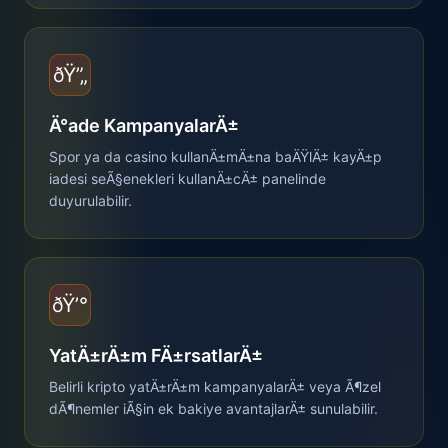
ðŸ”„
Ä°ade KampanyalarÄ±
Spor ya da casino kullanÄ±mÄ±na baÄŸlÄ± kayÄ±p
iadesi seÃ§enekleri kullanÄ±cÄ± panelinde
duyurulabilir.
ðŸ’°
YatÄ±rÄ±m FÄ±rsatlarÄ±
Belirli kripto yatÄ±rÄ±m kampanyalarÄ± veya Ã¶zel
dÃ¶nemler iÃ§in ek bakiye avantajlarÄ± sunulabilir.