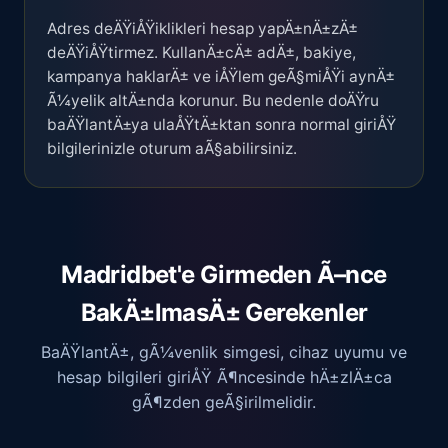
Adres deÄŸiÅŸiklikleri hesap yapÄ±nÄ±zÄ±
deÄŸiÅŸtirmez. KullanÄ±cÄ± adÄ±, bakiye,
kampanya haklarÄ± ve iÅŸlem geÃ§miÅŸi aynÄ±
Ã¼yelik altÄ±nda korunur. Bu nedenle doÄŸru
baÄŸlantÄ±ya ulaÅŸtÄ±ktan sonra normal giriÅŸ
bilgilerinizle oturum aÃ§abilirsiniz.
Madridbet'e Girmeden Ã–nce
BakÄ±lmasÄ± Gerekenler
BaÄŸlantÄ±, gÃ¼venlik simgesi, cihaz uyumu ve
hesap bilgileri giriÅŸ Ã¶ncesinde hÄ±zlÄ±ca
gÃ¶zden geÃ§irilmelidir.