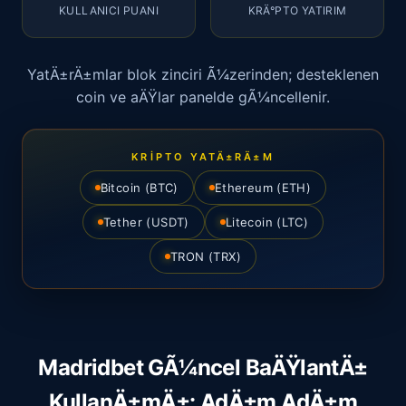
KULLANICI PUANI
KRÄ°PTO YATIRIM
YatÄ±rÄ±mlar blok zinciri Ã¼zerinden; desteklenen
coin ve aÄŸlar panelde gÃ¼ncellenir.
KRIPTO YATÄ±RÄ±M
Bitcoin (BTC)
Ethereum (ETH)
Tether (USDT)
Litecoin (LTC)
TRON (TRX)
Madridbet GÃ¼ncel BaÄŸlantÄ±
KullanÄ±mÄ±: AdÄ±m AdÄ±m