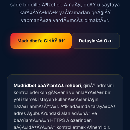
sade bir dille Ã¶zetler. AmaÃ§, doÄŸru sayfaya
karÄ±ÅŸÄ±klÄ±k yaÅŸamadan geÃ§iÅŸ
yapmanÄ±za yardÄ±mcÄ± olmaktÄ±r.
Madridbet'e GiriÅŸ â†’
DetaylarÄ± Oku
Madridbet baÄŸlantÄ± rehberi
, giriÅŸ adresini
kontrol ederken gÃ¼venli ve anlaÅŸÄ±lÄ±r bir
yol izlemek isteyen kullanÄ±cÄ±lar iÃ§in
hazÄ±rlanmÄ±ÅŸtÄ±r. Ä°lk adÄ±mda tarayÄ±cÄ±
adres Ã§ubuÄŸundaki alan adÄ±nÄ± ve
baÄŸlantÄ±nÄ±n HTTPS Ã¼zerinden
aÃ§Ä±ldÄ±ÄŸÄ±nÄ± kontrol etmek Ã¶nemlidir.