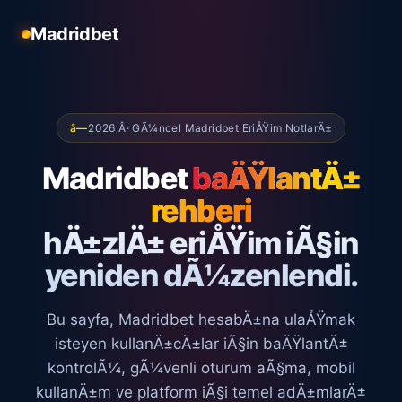
Madridbet
â—
2026 Â· GÃ¼ncel Madridbet EriÅŸim NotlarÄ±
Madridbet
baÄŸlantÄ±
rehberi
hÄ±zlÄ± eriÅŸim iÃ§in
yeniden dÃ¼zenlendi.
Bu sayfa, Madridbet hesabÄ±na ulaÅŸmak
isteyen kullanÄ±cÄ±lar iÃ§in baÄŸlantÄ±
kontrolÃ¼, gÃ¼venli oturum aÃ§ma, mobil
kullanÄ±m ve platform iÃ§i temel adÄ±mlarÄ±