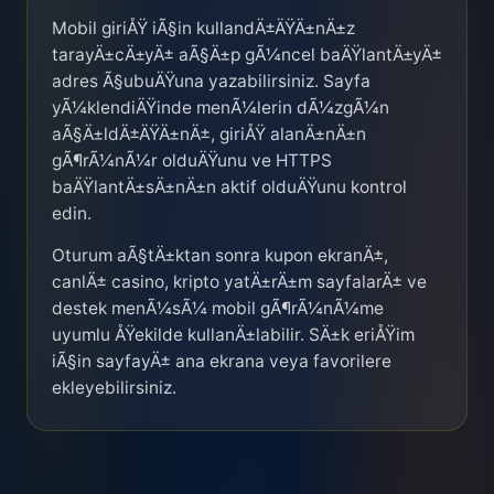
Mobil giriÅŸ iÃ§in kullandÄ±ÄŸÄ±nÄ±z
tarayÄ±cÄ±yÄ± aÃ§Ä±p gÃ¼ncel baÄŸlantÄ±yÄ±
adres Ã§ubuÄŸuna yazabilirsiniz. Sayfa
yÃ¼klendiÄŸinde menÃ¼lerin dÃ¼zgÃ¼n
aÃ§Ä±ldÄ±ÄŸÄ±nÄ±, giriÅŸ alanÄ±nÄ±n
gÃ¶rÃ¼nÃ¼r olduÄŸunu ve HTTPS
baÄŸlantÄ±sÄ±nÄ±n aktif olduÄŸunu kontrol
edin.
Oturum aÃ§tÄ±ktan sonra kupon ekranÄ±,
canlÄ± casino, kripto yatÄ±rÄ±m sayfalarÄ± ve
destek menÃ¼sÃ¼ mobil gÃ¶rÃ¼nÃ¼me
uyumlu ÅŸekilde kullanÄ±labilir. SÄ±k eriÅŸim
iÃ§in sayfayÄ± ana ekrana veya favorilere
ekleyebilirsiniz.