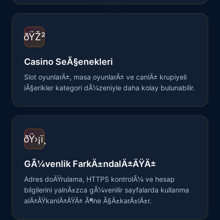
ðŸŽ²
Casino SeÃ§enekleri
Slot oyunlarÄ±, masa oyunlarÄ± ve canlÄ± krupiyeli
iÃ§erikler kategori dÃ¼zeniyle daha kolay bulunabilir.
ðŸ›¡ï¸
GÃ¼venlik FarkÄ±ndalÄ±ÄŸÄ±
Adres doÄŸrulama, HTTPS kontrolÃ¼ ve hesap
bilgilerini yalnÄ±zca gÃ¼venilir sayfalarda kullanma
alÄ±ÅŸkanlÄ±ÄŸÄ± Ã¶ne Ã§Ä±karÄ±lÄ±r.