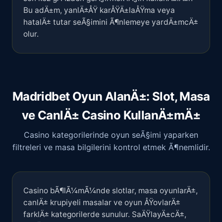
Bu adÄ±m, yanlÄ±ÅŸ karÅŸÄ±laÅŸma veya
hatalÄ± tutar seÃ§imini Ã¶nlemeye yardÄ±mcÄ±
olur.
Madridbet Oyun AlanÄ±: Slot, Masa
ve CanlÄ± Casino KullanÄ±mÄ±
Casino kategorilerinde oyun seÃ§imi yaparken
filtreleri ve masa bilgilerini kontrol etmek Ã¶nemlidir.
Casino bÃ¶lÃ¼mÃ¼nde slotlar, masa oyunlarÄ±,
canlÄ± krupiyeli masalar ve oyun ÅŸovlarÄ±
farklÄ± kategorilerde sunulur. SaÄŸlayÄ±cÄ±,