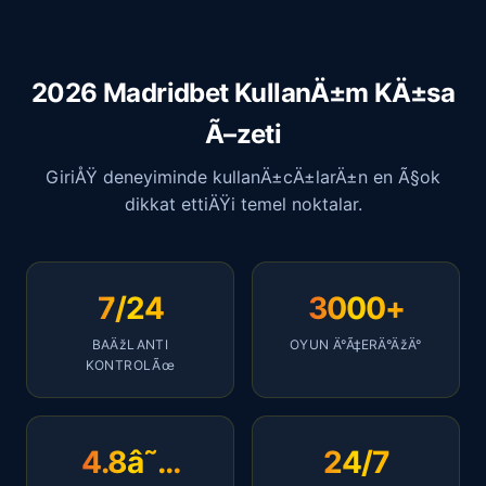
2026 Madridbet KullanÄ±m KÄ±sa
Ã–zeti
GiriÅŸ deneyiminde kullanÄ±cÄ±larÄ±n en Ã§ok
dikkat ettiÄŸi temel noktalar.
7/24
3000+
BAÄžLANTI
OYUN Ä°Ã‡ERÄ°ÄžÄ°
KONTROLÃœ
4.8â˜…
24/7