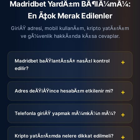
Madridbet YardÄ±m BÃ¶lÃ¼mÃ¼:
En Ã‡ok Merak Edilenler
GiriÅŸ adresi, mobil kullanÄ±m, kripto yatÄ±rÄ±m
ve gÃ¼venlik hakkÄ±nda kÄ±sa cevaplar.
Madridbet baÄŸlantÄ±sÄ± nasÄ±l kontrol
edilir?
Adres deÄŸiÅŸince hesabÄ±m etkilenir mi?
Telefonla giriÅŸ yapmak mÃ¼mkÃ¼n mÃ¼?
Kripto yatÄ±rÄ±mda nelere dikkat edilmeli?