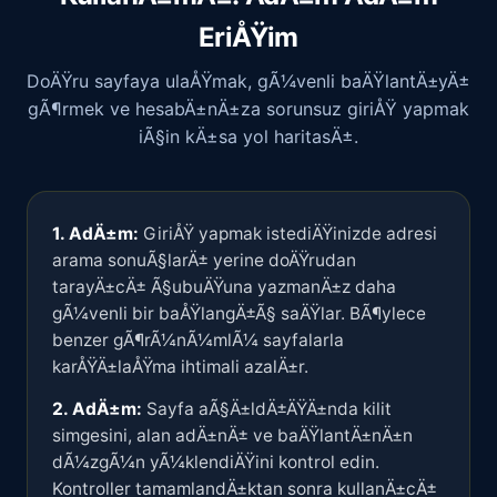
EriÅŸim
DoÄŸru sayfaya ulaÅŸmak, gÃ¼venli baÄŸlantÄ±yÄ±
gÃ¶rmek ve hesabÄ±nÄ±za sorunsuz giriÅŸ yapmak
iÃ§in kÄ±sa yol haritasÄ±.
1. AdÄ±m:
GiriÅŸ yapmak istediÄŸinizde adresi
arama sonuÃ§larÄ± yerine doÄŸrudan
tarayÄ±cÄ± Ã§ubuÄŸuna yazmanÄ±z daha
gÃ¼venli bir baÅŸlangÄ±Ã§ saÄŸlar. BÃ¶ylece
benzer gÃ¶rÃ¼nÃ¼mlÃ¼ sayfalarla
karÅŸÄ±laÅŸma ihtimali azalÄ±r.
2. AdÄ±m:
Sayfa aÃ§Ä±ldÄ±ÄŸÄ±nda kilit
simgesini, alan adÄ±nÄ± ve baÄŸlantÄ±nÄ±n
dÃ¼zgÃ¼n yÃ¼klendiÄŸini kontrol edin.
Kontroller tamamlandÄ±ktan sonra kullanÄ±cÄ±