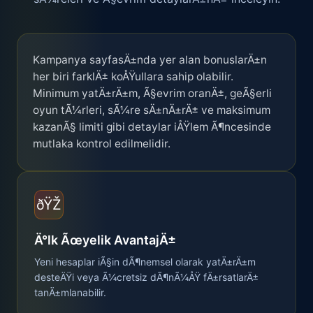
Kampanya sayfasÄ±nda yer alan bonuslarÄ±n
her biri farklÄ± koÅŸullara sahip olabilir.
Minimum yatÄ±rÄ±m, Ã§evrim oranÄ±, geÃ§erli
oyun tÃ¼rleri, sÃ¼re sÄ±nÄ±rÄ± ve maksimum
kazanÃ§ limiti gibi detaylar iÅŸlem Ã¶ncesinde
mutlaka kontrol edilmelidir.
ðŸŽ
Ä°lk Ãœyelik AvantajÄ±
Yeni hesaplar iÃ§in dÃ¶nemsel olarak yatÄ±rÄ±m
desteÄŸi veya Ã¼cretsiz dÃ¶nÃ¼ÅŸ fÄ±rsatlarÄ±
tanÄ±mlanabilir.