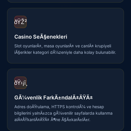
ðŸŽ²
Casino SeÃ§enekleri
Slot oyunlarÄ±, masa oyunlarÄ± ve canlÄ± krupiyeli
iÃ§erikler kategori dÃ¼zeniyle daha kolay bulunabilir.
ðŸ›¡ï¸
GÃ¼venlik FarkÄ±ndalÄ±ÄŸÄ±
Adres doÄŸrulama, HTTPS kontrolÃ¼ ve hesap
bilgilerini yalnÄ±zca gÃ¼venilir sayfalarda kullanma
alÄ±ÅŸkanlÄ±ÄŸÄ± Ã¶ne Ã§Ä±karÄ±lÄ±r.