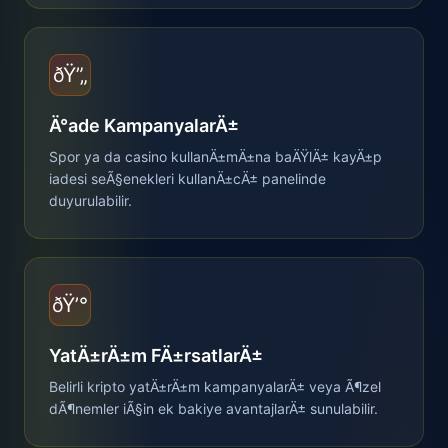
ðŸ”„
Ä°ade KampanyalarÄ±
Spor ya da casino kullanÄ±mÄ±na baÄŸlÄ± kayÄ±p
iadesi seÃ§enekleri kullanÄ±cÄ± panelinde
duyurulabilir.
ðŸ’°
YatÄ±rÄ±m FÄ±rsatlarÄ±
Belirli kripto yatÄ±rÄ±m kampanyalarÄ± veya Ã¶zel
dÃ¶nemler iÃ§in ek bakiye avantajlarÄ± sunulabilir.