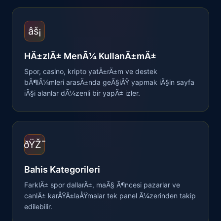
âš¡
HÄ±zlÄ± MenÃ¼ KullanÄ±mÄ±
Spor, casino, kripto yatÄ±rÄ±m ve destek
bÃ¶lÃ¼mleri arasÄ±nda geÃ§iÅŸ yapmak iÃ§in sayfa
iÃ§i alanlar dÃ¼zenli bir yapÄ± izler.
ðŸŽ¯
Bahis Kategorileri
FarklÄ± spor dallarÄ±, maÃ§ Ã¶ncesi pazarlar ve
canlÄ± karÅŸÄ±laÅŸmalar tek panel Ã¼zerinden takip
edilebilir.