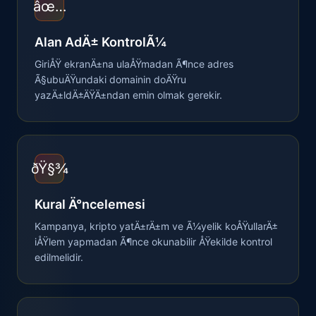
âœ…
Alan AdÄ± KontrolÃ¼
GiriÅŸ ekranÄ±na ulaÅŸmadan Ã¶nce adres
Ã§ubuÄŸundaki domainin doÄŸru
yazÄ±ldÄ±ÄŸÄ±ndan emin olmak gerekir.
ðŸ§¾
Kural Ä°ncelemesi
Kampanya, kripto yatÄ±rÄ±m ve Ã¼yelik koÅŸullarÄ±
iÅŸlem yapmadan Ã¶nce okunabilir ÅŸekilde kontrol
edilmelidir.