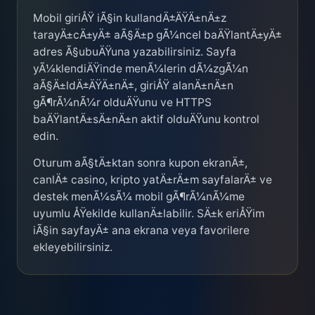
Mobil giriÅŸ iÃ§in kullandÄ±ÄŸÄ±nÄ±z
tarayÄ±cÄ±yÄ± aÃ§Ä±p gÃ¼ncel baÄŸlantÄ±yÄ±
adres Ã§ubuÄŸuna yazabilirsiniz. Sayfa
yÃ¼klendiÄŸinde menÃ¼lerin dÃ¼zgÃ¼n
aÃ§Ä±ldÄ±ÄŸÄ±nÄ±, giriÅŸ alanÄ±nÄ±n
gÃ¶rÃ¼nÃ¼r olduÄŸunu ve HTTPS
baÄŸlantÄ±sÄ±nÄ±n aktif olduÄŸunu kontrol
edin.
Oturum aÃ§tÄ±ktan sonra kupon ekranÄ±,
canlÄ± casino, kripto yatÄ±rÄ±m sayfalarÄ± ve
destek menÃ¼sÃ¼ mobil gÃ¶rÃ¼nÃ¼me
uyumlu ÅŸekilde kullanÄ±labilir. SÄ±k eriÅŸim
iÃ§in sayfayÄ± ana ekrana veya favorilere
ekleyebilirsiniz.