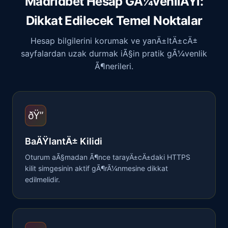
Madridbet Hesap GÃ¼venliÄŸi:
Dikkat Edilecek Temel Noktalar
Hesap bilgilerini korumak ve yanÄ±ltÄ±cÄ±
sayfalardan uzak durmak iÃ§in pratik gÃ¼venlik
Ã¶nerileri.
ðŸ”
BaÄŸlantÄ± Kilidi
Oturum aÃ§madan Ã¶nce tarayÄ±cÄ±daki HTTPS
kilit simgesinin aktif gÃ¶rÃ¼nmesine dikkat
edilmelidir.