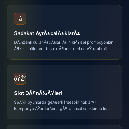
â­
Sadakat AyrÄ±calÄ±klarÄ±
DÃ¼zenli kullanÄ±cÄ±lar iÃ§in kiÅŸisel promosyonlar,
Ã¶zel limitler ve destek Ã¶ncelikleri oluÅŸturulabilir.
ðŸŽ°
Slot DÃ¶nÃ¼ÅŸleri
SeÃ§ili oyunlarda geÃ§erli freespin haklarÄ±
kampanya ÅŸartlarÄ±na gÃ¶re hesaba eklenebilir.