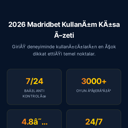
2026 Madridbet KullanÄ±m KÄ±sa
Ã–zeti
GiriÅŸ deneyiminde kullanÄ±cÄ±larÄ±n en Ã§ok
dikkat ettiÄŸi temel noktalar.
7/24
3000+
BAÄžLANTI
OYUN Ä°Ã‡ERÄ°ÄžÄ°
KONTROLÃœ
4.8â˜…
24/7