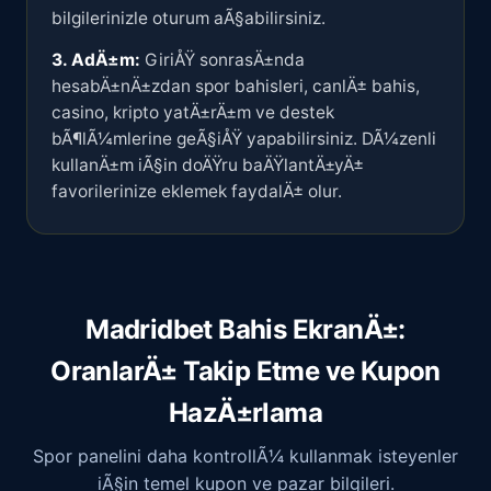
bilgilerinizle oturum aÃ§abilirsiniz.
3. AdÄ±m:
GiriÅŸ sonrasÄ±nda
hesabÄ±nÄ±zdan spor bahisleri, canlÄ± bahis,
casino, kripto yatÄ±rÄ±m ve destek
bÃ¶lÃ¼mlerine geÃ§iÅŸ yapabilirsiniz. DÃ¼zenli
kullanÄ±m iÃ§in doÄŸru baÄŸlantÄ±yÄ±
favorilerinize eklemek faydalÄ± olur.
Madridbet Bahis EkranÄ±:
OranlarÄ± Takip Etme ve Kupon
HazÄ±rlama
Spor panelini daha kontrollÃ¼ kullanmak isteyenler
iÃ§in temel kupon ve pazar bilgileri.