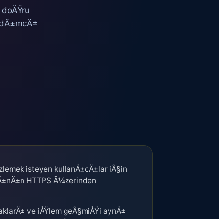
, doÄŸru
ardÄ±mcÄ±
izlemek isteyen kullanÄ±cÄ±lar iÃ§in
tÄ±nÄ±n HTTPS Ã¼zerinden
aklarÄ± ve iÅŸlem geÃ§miÅŸi aynÄ±