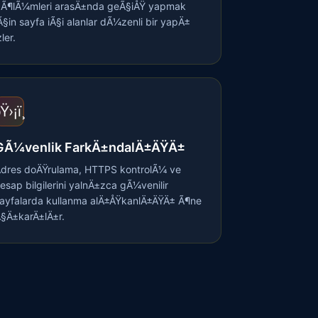
Ã¶lÃ¼mleri arasÄ±nda geÃ§iÅŸ yapmak
Ã§in sayfa iÃ§i alanlar dÃ¼zenli bir yapÄ±
zler.
Ÿ›¡ï¸
GÃ¼venlik FarkÄ±ndalÄ±ÄŸÄ±
dres doÄŸrulama, HTTPS kontrolÃ¼ ve
esap bilgilerini yalnÄ±zca gÃ¼venilir
ayfalarda kullanma alÄ±ÅŸkanlÄ±ÄŸÄ± Ã¶ne
§Ä±karÄ±lÄ±r.