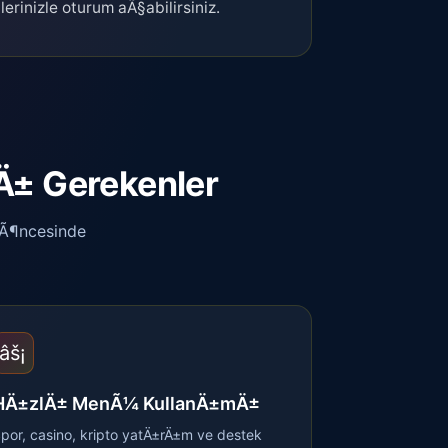
rinizle oturum aÃ§abilirsiniz.
Ä± Gerekenler
 Ã¶ncesinde
âš¡
HÄ±zlÄ± MenÃ¼ KullanÄ±mÄ±
por, casino, kripto yatÄ±rÄ±m ve destek