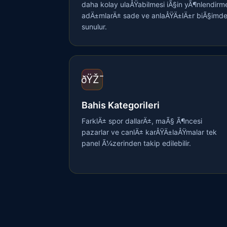
daha kolay ulaÅŸabilmesi iÃ§in yÃ¶nlendirm
adÄ±mlarÄ± sade ve anlaÅŸÄ±lÄ±r biÃ§imd
sunulur.
ðŸŽ¯
Bahis Kategorileri
FarklÄ± spor dallarÄ±, maÃ§ Ã¶ncesi
pazarlar ve canlÄ± karÅŸÄ±laÅŸmalar tek
panel Ã¼zerinden takip edilebilir.