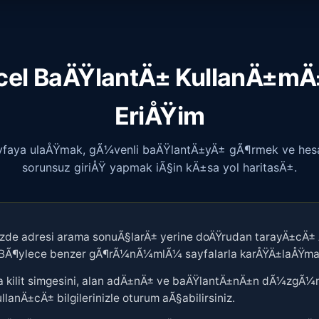
cel BaÄŸlantÄ± KullanÄ±m
EriÅŸim
yfaya ulaÅŸmak, gÃ¼venli baÄŸlantÄ±yÄ± gÃ¶rmek ve he
sorunsuz giriÅŸ yapmak iÃ§in kÄ±sa yol haritasÄ±.
nizde adresi arama sonuÃ§larÄ± yerine doÄŸrudan tarayÄ±c
 BÃ¶ylece benzer gÃ¶rÃ¼nÃ¼mlÃ¼ sayfalarla karÅŸÄ±laÅŸma i
ilit simgesini, alan adÄ±nÄ± ve baÄŸlantÄ±nÄ±n dÃ¼zgÃ¼n 
lanÄ±cÄ± bilgilerinizle oturum aÃ§abilirsiniz.